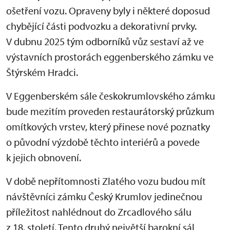
ošetření vozu. Opraveny byly i některé doposud
chybějící části podvozku a dekorativní prvky.
V dubnu 2025 tým odborníků vůz sestaví až ve
výstavních prostorách eggenberského zámku ve
Štýrském Hradci.
V Eggenberském sále českokrumlovského zámku
bude mezitím proveden restaurátorský průzkum
omítkových vrstev, který přinese nové poznatky
o původní výzdobě těchto interiérů a povede
k jejich obnovení.
V době nepřítomnosti Zlatého vozu budou mít
návštěvníci zámku Český Krumlov jedinečnou
příležitost nahlédnout do Zrcadlového sálu
z 18. století. Tento druhý největší barokní sál