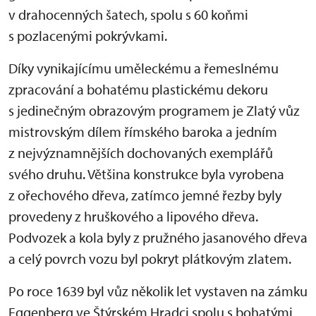
v drahocenných šatech, spolu s 60 koňmi
s pozlacenými pokrývkami.
Díky vynikajícímu uměleckému a řemeslnému
zpracování a bohatému plastickému dekoru
s jedinečným obrazovým programem je Zlatý vůz
mistrovským dílem římského baroka a jedním
z nejvýznamnějších dochovaných exemplářů
svého druhu. Většina konstrukce byla vyrobena
z ořechového dřeva, zatímco jemné řezby byly
provedeny z hruškového a lipového dřeva.
Podvozek a kola byly z pružného jasanového dřeva
a celý povrch vozu byl pokryt plátkovým zlatem.
Po roce 1639 byl vůz několik let vystaven na zámku
Eggenberg ve Štýrském Hradci spolu s bohatými