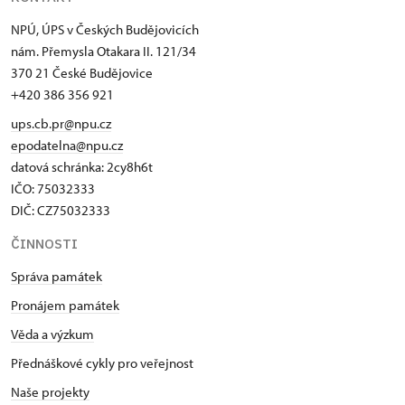
NPÚ, ÚPS v Českých Budějovicích
nám. Přemysla Otakara II. 121/34
370 21 České Budějovice
+420 386 356 921
ups.cb.pr@npu.cz
epodatelna@npu.cz
datová schránka: 2cy8h6t​
IČO: 75032333
DIČ: CZ75032333
ČINNOSTI
Správa památek
Pronájem památek
Věda a výzkum
Přednáškové cykly pro veřejnost
Naše projekty