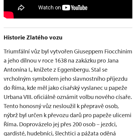
Historie Zlatého vozu
Triumfální vůz byl vytvořen Giuseppem Fiocchinim
a jeho dílnou v roce 1638 na zakázku pro Jana
Antonína I., knížete z Eggenbergu. Stal se
vrcholným symbolem jeho slavnostního příjezdu
do Říma, kde měl jako císařský vyslanec u papeže
Urbana VIII. oficiálně oznámit volbu nového císaře.
Tento honosný vůz nesloužil k přepravě osob,
nýbrž byl určen k převozu darů pro papeže ulicemi
Říma. Doprovázelo jej přes 200 osob – jezdci,
gardisté, hudebníci, šlechtici a pážata oděná