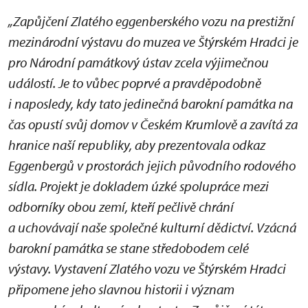
„Zapůjčení Zlatého eggenberského vozu na prestižní
mezinárodní výstavu do muzea ve Štýrském Hradci je
pro Národní památkový ústav zcela výjimečnou
událostí. Je to vůbec poprvé a pravděpodobně
i naposledy, kdy tato jedinečná barokní památka na
čas opustí svůj domov v Českém Krumlově a zavítá za
hranice naší republiky, aby prezentovala odkaz
Eggenbergů v prostorách jejich původního rodového
sídla. Projekt je dokladem úzké spolupráce mezi
odborníky obou zemí, kteří pečlivě chrání
a uchovávají naše společné kulturní dědictví. Vzácná
barokní památka se stane středobodem celé
výstavy. Vystavení Zlatého vozu ve Štýrském Hradci
připomene jeho slavnou historii i význam