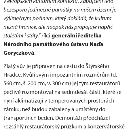
v evropském kulturním kontextu. Zapůjčení této
bezesporu jedinečné památky na našem území je
výjimečným počinem, který dokládá, že kultura
nezná hranice, ale naopak nás propojuje napříč
staletími i státy,“
říká
generální ředitelka
Národního památkového ústavu Naďa
Goryczková
.
Zlatý vůz je připraven na cestu do Štýrského
Hradce. Kvůli svým impozantním rozměrům (d.
560 cm, š. 200 cm, v. 300 cm) jej tým restaurátorů
pečlivě rozmontoval na sedmdesát částí, které se
nyní aklimatizují v temperovaných prostorách
zámku, než budou zabaleny a umístěny do
transportních beden. Demontáži předcházel
rozsáhlý restaurátorský průzkum a konzervátorské