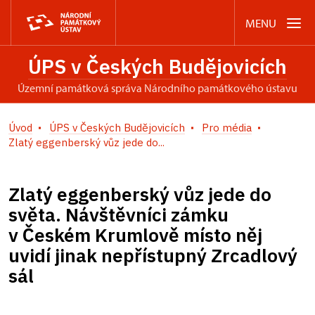
MENU
ÚPS v Českých Budějovicích
územní památková správa Národního památkového ústavu
Úvod
ÚPS v Českých Budějovicích
Pro média
Zlatý eggenberský vůz jede do...
Zlatý eggenberský vůz jede do
světa. Návštěvníci zámku
v Českém Krumlově místo něj
uvidí jinak nepřístupný Zrcadlový
sál