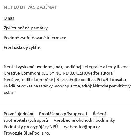
MOHLO BY VÁS ZAJÍMAT
O nás
Zpřístupněné památky
Povinně zveřejňované informace
Přednáškový cyklus
Není-li výslovně uvedeno jinak, podléhají fotografie a texty
licenci
Creative Commons
(CC BY-NC-ND 3.0 CZ) (Uveďte autora |
Neužívejte dílo komerčně | Nezasahujte do díla). Při užití obsahu
uvádějte odkaz na stránky www.npu.cz a „zdroj: Národní památkový
ústav“
Právní ujednání
Prohlášení o přístupnosti
Řešení
spotřebitelských sporů
Všeobecné obchodní podmínky
Podmínky pro výpůjčky NPÚ
webeditor@npu.cz
Provozuje BluePool s.r.o.