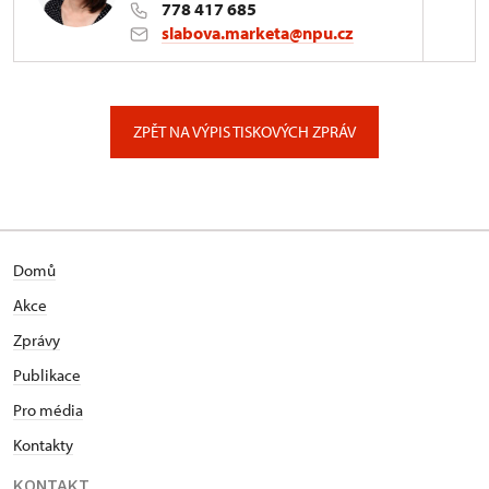
778 417 685
slabova.marketa@npu.cz
ÚPS v Českých Budějovicích
Pražská 773/93, České Budějovice
ZPĚT NA VÝPIS TISKOVÝCH ZPRÁV
Domů
Akce
Zprávy
Publikace
Pro média
Kontakty
KONTAKT