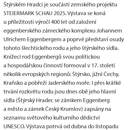
Štýrském Hradci je součástí zemského projektu
STEIERMARK SCHAU 2025. Výstava se koná
u příležitosti výročí 400 let od založení
eggenberského zámeckého komplexu Johannem
Ulrichem Eggenbergem a poprvé představí osudy
tohoto šlechtického rodu a jeho štýrského sídla.
Knížecí rod Eggenbergů svou politickou
a hospodářskou činností formoval v 17. století
několik evropských regionů: Štýrsko, jižní Čechy,
Kraňsko a pobřeží Jaderského moře. I přes krátké
trvání rozkvětu rodu jsou dnes obě jeho hlavní
sídla (Štýrský Hradec se zámkem Eggenberg
a město a zámek Český Krumlov) zapsány na
seznamu světového kulturního dědictví
UNESCO. Výstava potrvá od dubna do listopadu