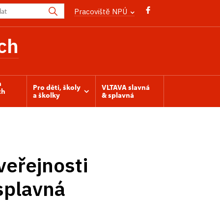
Pracoviště NPÚ
ch
h
Pro děti, školy
VLTAVA slavná
ch
a školky
& splavná
veřejnosti
splavná