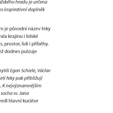
ažského hradu je určena
o inspirativní doplněk
ím je původní název řeky
la krajinu i lidské
prostor, lidi i příběhy.
jež dodnes pulzuje
ytili Egon Schiele, Václav
í řeky pak přibližují
ů. K nejvýznamnějším
socha sv. Jana
edl hlavní kurátor