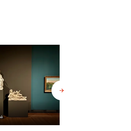
ná
Výstava VLTAVA slavná & splavn