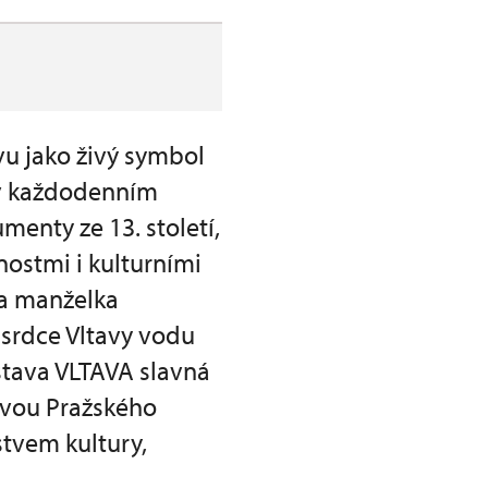
vu jako živý symbol
i v každodenním
menty ze 13. století,
ostmi i kulturními
la manželka
 srdce Vltavy vodu
stava VLTAVA slavná
vou Pražského
stvem kultury,