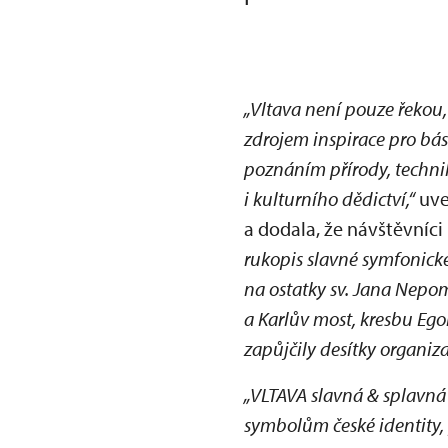
„Vltava není pouze řekou,
zdrojem inspirace pro bás
poznáním přírody, technik
i kulturního dědictví,“
uve
a dodala, že návštěvníci
rukopis slavné symfonické 
na ostatky sv. Jana Nepo
a Karlův most, kresbu Eg
zapůjčily desítky organiza
„VLTAVA slavná & splavná 
symbolům české identity, 