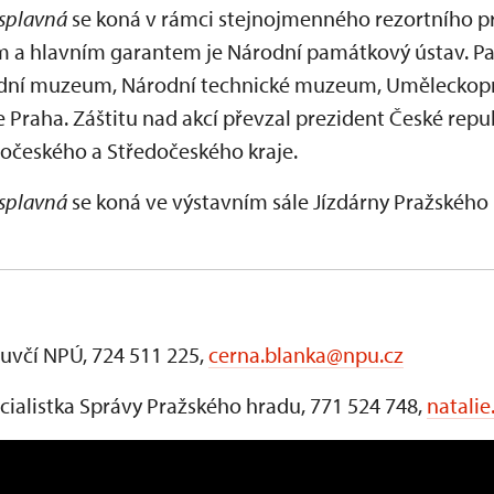
 splavná
se koná v rámci stejnojmenného rezortního pr
rem a hlavním garantem je Národní památkový ústav. Pa
rodní muzeum, Národní technické muzeum, Uměleck
 Praha. Záštitu nad akcí převzal prezident České republ
hočeského a Středočeského kraje.
 splavná
se koná ve výstavním sále Jízdárny Pražskéh
luvčí NPÚ, 724 511 225,
cerna.blanka@npu.cz
cialistka Správy Pražského hradu, 771 524 748,
natali