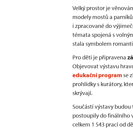
Velký prostor je věnován
modely mostů a parníků, 
i zpracované do výjimeč
témata spojená s volným 
stala symbolem romantik
Pro děti je připravena
zá
Objevovat výstavu hravo
edukační program
se z
prohlídky s kurátory, kte
skrývají.
Součástí výstavy budou 
postoupily do finálního 
celkem 1 543 prací od dět