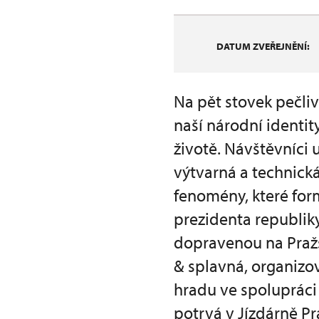
DATUM ZVEŘEJNĚNÍ:
Na pět stovek pečli
naší národní identit
životě. Návštěvníci 
výtvarná a technick
fenomény, které for
prezidenta republiky
dopravenou na Pražs
& splavná, organiz
hradu ve spolupráci
potrvá v Jízdárně Pr