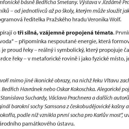
fonické básně Bedřicha Smetany. Výstava v Jízdárně Pr
ků – od jednotlivců až po školy, kterým může sloužit jak
rogramová ředitelka Pražského hradu Veronika Wolf.
pírají o
tři silná, vzájemně propojená témata
. Prvn
á voda“ – připomínka nespoutané energie, která formova
proud řeky – reálný i symbolický, který propojuje čas, 
dce řeky – v metaforické rovině i jako fyzické místo, 
voří mimo jiné ikonické obrazy, na nichž řeku Vltavu zach
 Bedřich Havránek nebo Oskar Kokoschka. Alegorické pojet
Stanislava Suchardy, Václava Prachnera a dalších autor
ginál barokní sochy Samsona z českobudějovické kašny a 
offa, podle níž vznikla první socha pro Karlův most“,
uv
 Národního památkového ústavu.