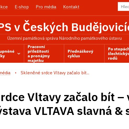
kce
E-shop
Pro média
Kontakt
PS v Českých Budějovicí
územní památková správa Národního památkového ústavu
Pracovní
Po stopác
tupněné
příležitosti
Přednáškový
šlechtický
ky
a pronájmy
cyklus
rodů
majetku
média
Skleněné srdce Vltavy začalo bít...
dce Vltavy začalo bít – 
výstava VLTAVA slavná & 