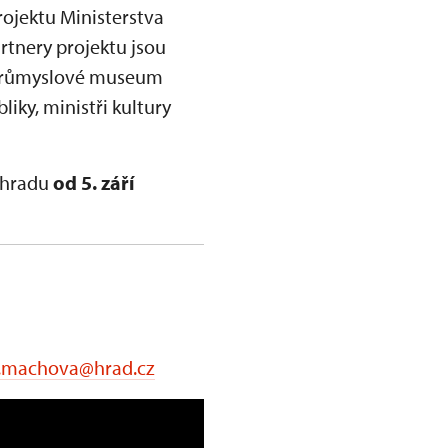
ojektu Ministerstva
rtnery projektu jsou
oprůmyslové museum
iky, ministři kultury
o hradu
od 5. září
e.machova@hrad.cz