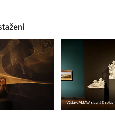
stažení
Výstava VLTAVA slavná & splav