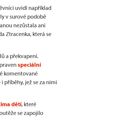
vníci uvidí například
erly v surové podobě
ranou nezůstala ani
a Ztracenka, která se
lů a překvapení.
ipraven
speciální
cké komentované
i příběhy, jež se za nimi
čima dětí
, které
outěže se zapojilo