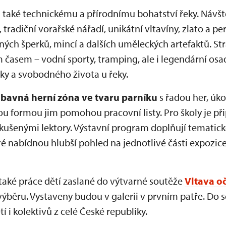
 také technickému a přírodnímu bohatství řeky. Návště
tradiční vorařské nářadí, unikátní vltavíny, zlato a p
ných šperků, mincí a dalších uměleckých artefaktů. St
časem – vodní sporty, tramping, ale i legendární osad
y a svobodného života u řeky.
bavná herní zóna ve tvaru parníku
s řadou her, úko
u formou jim pomohou pracovní listy. Pro školy je př
kušenými lektory. Výstavní program doplňují temati
ré nabídnou hlubší pohled na jednotlivé části expozice 
také práce dětí zaslané do výtvarné soutěže
Vltava o
výběru. Vystaveny budou v galerii v prvním patře. Do s
í i kolektivů z celé České republiky.