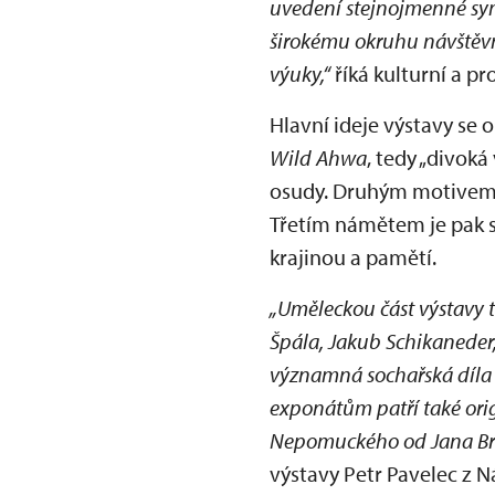
uvedení stejnojmenné sym
širokému okruhu návštěvní
výuky,“
říká kulturní a p
Hlavní ideje výstavy se o
Wild Ahwa
, tedy „divok
osudy. Druhým motivem je 
Třetím námětem je pak sr
krajinou a pamětí.
„Uměleckou část výstavy t
Špála, Jakub Schikaneder,
významná sochařská díla 
exponátům patří také ori
Nepomuckého od Jana Brok
výstavy Petr Pavelec z