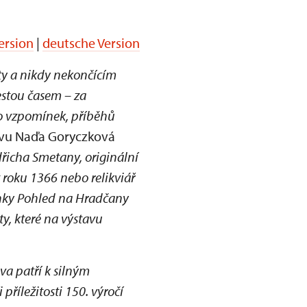
ersion
|
deutsche Version
ty a nikdy nekončícím
estou časem – za
to vzpomínek, příběhů
avu Naďa Goryczková
řicha Smetany, originální
z roku 1366 nebo relikviář
chky Pohled na Hradčany
y, které na výstavu
va patří k silným
říležitosti 150. výročí