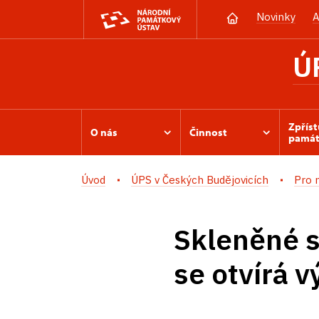
Novinky
A
Ú
Zpřís
O nás
Činnost
památ
Úvod
ÚPS v Českých Budějovicích
Pro 
Skleněné sr
se otvírá 