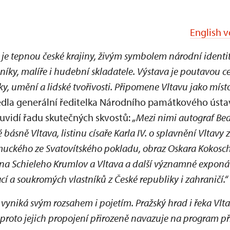
English v
 je tepnou české krajiny, živým symbolem národní identi
níky, malíře i hudební skladatele. Výstava je poutavou c
y, umění a lidské tvořivosti. Připomene Vltavu jako mís
dla generální ředitelka Národního památkového úst
 uvidí řadu skutečných skvostů:
„Mezi nimi autograf Bed
básně Vltava, listinu císaře Karla IV. o splavnění Vltavy 
muckého ze Svatovítského pokladu, obraz Oskara Kokos
ona Schieleho Krumlov a Vltava a další významné exponát
cí a soukromých vlastníků z České republiky i zahraničí.“
vyniká svým rozsahem i pojetím. Pražský hrad i řeka Vlta
proto jejich propojení přirozeně navazuje na program při p