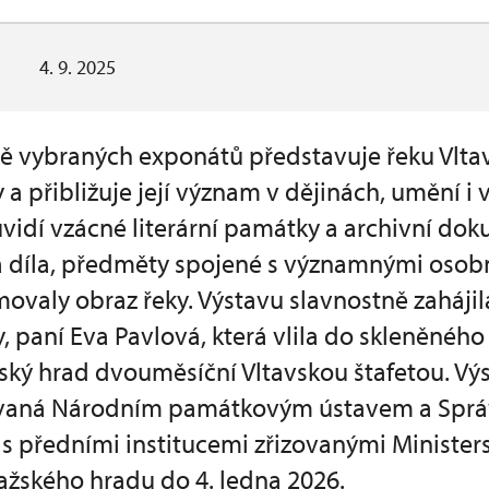
4. 9. 2025
vě vybraných exponátů představuje řeku Vlta
y a přibližuje její význam v dějinách, umění 
uvidí vzácné literární památky a archivní doku
á díla, předměty spojené s významnými osobn
movaly obraz řeky. Výstavu slavnostně zaháji
, paní Eva Pavlová, která vlila do skleněného
ký hrad dvouměsíční Vltavskou štafetou. Vý
ovaná Národním památkovým ústavem a Sprá
 s předními institucemi zřizovanými Minister
ažského hradu do 4. ledna 2026.