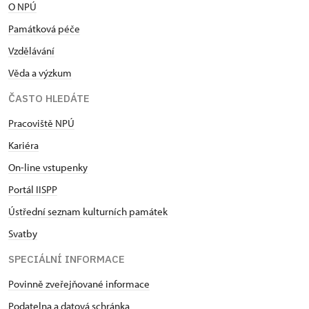
O NPÚ
Památková péče
Vzdělávání
Věda a výzkum
ČASTO HLEDÁTE
Pracoviště NPÚ
Kariéra
On-line vstupenky
Portál IISPP
Ústřední seznam kulturních památek
Svatby
SPECIÁLNÍ INFORMACE
Povinně zveřejňované informace
Podatelna a datová schránka