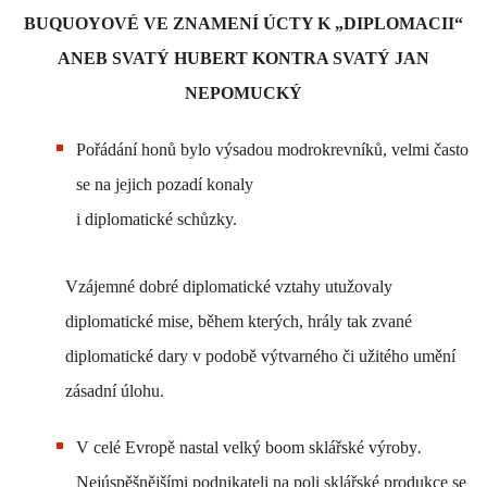
BUQUOYOVÉ VE ZNAMENÍ ÚCTY K „DIPLOMACII“
ANEB SVATÝ HUBERT KONTRA SVATÝ JAN
NEPOMUCKÝ
Pořádání honů bylo výsadou modrokrevníků, velmi často
se na jejich pozadí konaly
i diplomatické schůzky.
Vzájemné dobré diplomatické vztahy utužovaly
diplomatické mise, během kterých,
hrály tak zvané
diplomatické dary v podobě výtvarného či užitého umění
zásadní úlohu.
V celé Evropě nastal velký boom sklářské výroby
.
Nejúspěšnějšími podnikateli na poli sklářské produkce se