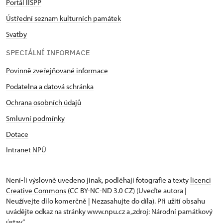
Portál IISPP
Ústřední seznam kulturních památek
Svatby
SPECIÁLNÍ INFORMACE
Povinně zveřejňované informace
Podatelna a datová schránka
Ochrana osobních údajů
Smluvní podmínky
Dotace
Intranet NPÚ
Není-li výslovně uvedeno jinak, podléhají fotografie a texty
licenci
Creative Commons
(CC BY-NC-ND 3.0 CZ) (Uveďte autora |
Neužívejte dílo komerčně | Nezasahujte do díla). Při užití obsahu
uvádějte odkaz na stránky www.npu.cz a „zdroj: Národní památkový
ústav“