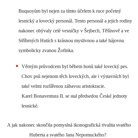
Buquoyům byl nejen za tímto účelem k ruce početný
lesnický a lovecký personál. Tento personál a jejich rodiny
nakonec obývaly celé vesničky v Šejbech, Těšínově a ve
Stříbrných Hutích s krásnou myslivnou a také hájovnu
symbolicky zvanou Žofinka.
Věrným průvodcem byl během honů také lovecký pes.
Chov psů nejenom těch loveckých, ale i výstavních byl
také velmi rozšířenou zábavou aristokracie.
Karel Bonaventura II. se stal předsedou České jednoty
lesnické.
A jak nakonec skončila pomyslná ikonografická rivalita svatého
Huberta a svatého Jana Nepomuckého?