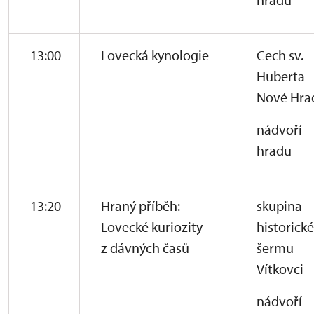
13:00
Lovecká kynologie
Cech sv.
Huberta
Nové Hra
nádvoří
hradu
13:20
Hraný příběh:
skupina
Lovecké kuriozity
historick
z dávných časů
šermu
Vítkovci
nádvoří