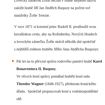
Lovecký zámeček Žofín nechal v osadě stejného názvu
založit hrabě Jiří Jan Jindřich Buquoy na počest své
manželky Žofie Terezie.
V roce 1871 si korunní princ Rudolf II. prodloužil svou
kavalírskou cestu, aby na Rožmberku, Nových Hradech
a loveckém zámečku Žofín strávil několik dní společně
s nejbližší rodinou hraběte Jiřího Jana Jindřicha Buquoye.
Pár let na to převzal správu rodového panství hrabě
Karel
Bonaventura II. Buquoy.
Ve věcech lesní správy pomáhal hraběti lesní rada
Theodor Wagner
(1848-1927), přednosta lesnického
úřadu.
Společně
propracovali lesní a vodohospodářské
sítě.