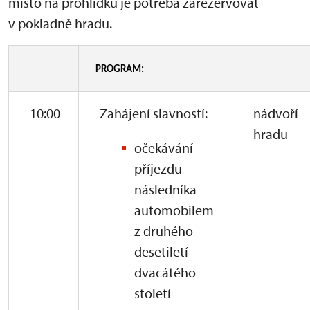
místo na prohlídku je potřeba zarezervovat
v pokladně hradu.
PROGRAM:
10:00
Zahájení slavností:
nádvoří
hradu
očekávání
příjezdu
následníka
automobilem
z druhého
desetiletí
dvacátého
století