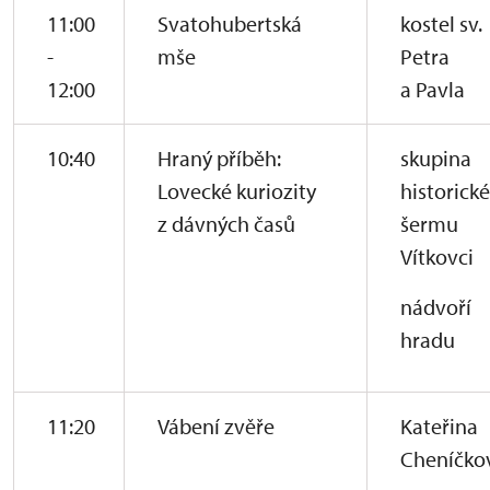
11:00
Svatohubertská
kostel sv.
-
mše
Petra
12:00
a Pavla
10:40
Hraný příběh:
skupina
Lovecké kuriozity
historick
z dávných časů
šermu
Vítkovci
nádvoří
hradu
11:20
Vábení zvěře
Kateřina
Cheníčko