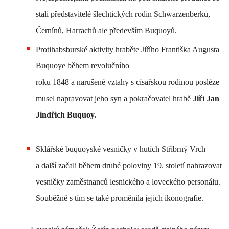
stali představitelé šlechtických rodin Schwarzenberků,
Černínů, Harrachů ale především Buquoyů.
Protihabsburské aktivity hraběte Jiřího Františka Augusta
Buquoye během revolučního
roku 1848 a narušené vztahy s císařskou rodinou posléze
musel napravovat jeho syn a pokračovatel hrabě
Jiří Jan
Jindřich Buquoy.
Sklářské buquoyské vesničky v hutích Stříbrný Vrch
a další začali během druhé poloviny 19. století nahrazovat
vesničky zaměstnanců lesnického a loveckého personálu.
Souběžně s tím se také proměnila jejich ikonografie.