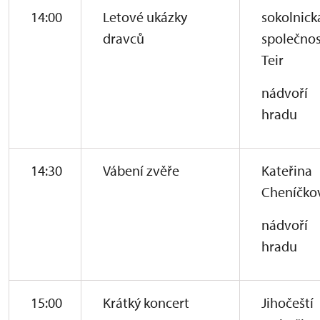
14:00
Letové ukázky
sokolnick
dravců
společnos
Teir
nádvoří
hradu
14:30
Vábení zvěře
Kateřina
Cheníčko
nádvoří
hradu
15:00
Krátký koncert
Jihočeští