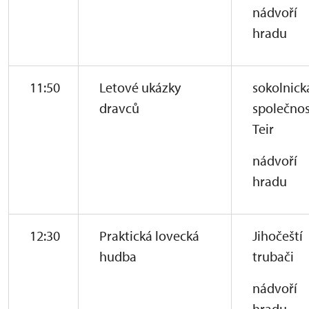
nádvoří
hradu
11:50
Letové ukázky
sokolnick
dravců
společnos
Teir
nádvoří
hradu
12:30
Praktická lovecká
Jihočeští
hudba
trubači
nádvoří
hradu