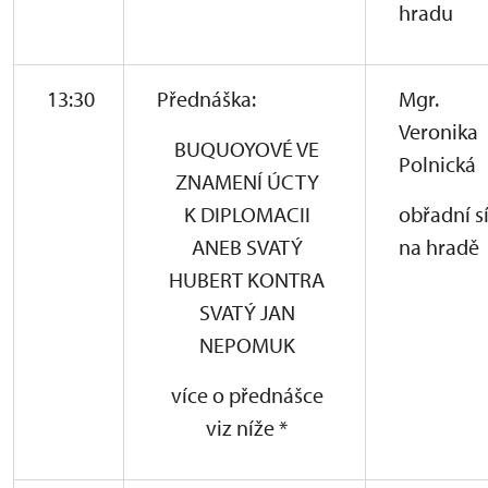
hradu
13:30
Přednáška:
Mgr.
Veronika
BUQUOYOVÉ VE
Polnická
ZNAMENÍ ÚCTY
K DIPLOMACII
obřadní s
ANEB SVATÝ
na hradě
HUBERT KONTRA
SVATÝ JAN
NEPOMUK
více o přednášce
viz níže *