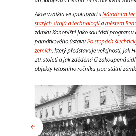
Akce vznikla ve spolupráci s
Národním te
starých strojů a technologií
a
městem Ben
zámku Konopiště jako součástí programu 
památkového ústavu
Po stopách šlechtic
zemích
, který představuje veřejnosti, ja
20. století a jak zděděná či zakoupená sí
objekty letošního ročníku jsou státní zám