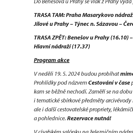
Do Benešova u Prahy se vlak z Prahy vydá 
TRASA TAM: Praha Masarykovo nádraží (
Jílové u Prahy – Týnec n. Sázavou – Če
TRASA ZPĚT: Benešov u Prahy (16.10) – 
Hlavní nádraží (17.37)
Program akce
V neděli 19. 5. 2024 budou probíhat
mimo
Prohlídky pod názvem
Cestování v čase
p
kam se běžně nechodí. Zaměří se na dobu
i tematické sbírkové předměty arcivévody F
ale i další cestovatelské propriety, lékár
a pohlednice.
Rezervace nutná!
V císařském salónku na železničním nádr