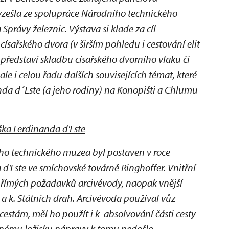
 vzešla ze spolupráce Národního technického
rávy železnic. Výstava si klade za cíl
ísařského dvora (v širším pohledu i cestování elit
i představí skladbu císařského dvorního vlaku či
le i celou řadu dalších souvisejících témat, které
nda d´Este (a jeho rodiny) na Konopišti a Chlumu
ška Ferdinanda d'Este
ho technického muzea byl postaven v roce
d'Este ve smíchovské továrně Ringhoffer. Vnitřní
přímých požadavků arcivévody, naopak vnější
 a k. Státních drah. Arcivévoda používal vůz
stám, měl ho použít i k absolvování části cesty
řenému ložisku nápravy k tomu nedošlo.