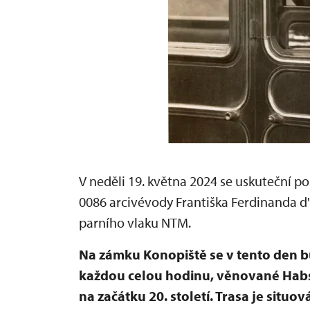
V neděli 19. května 2024 se uskuteční p
0086 arcivévody Františka Ferdinanda d
parního vlaku NTM.
Na zámku Konopiště se v tento den 
každou celou hodinu, věnované Ha
na začátku 20. století. Trasa je situ