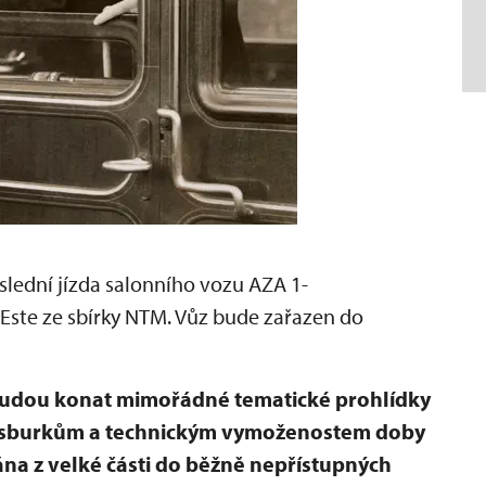
oslední jízda salonního vozu AZA 1-
'Este ze sbírky NTM. Vůz bude zařazen do
budou konat mimořádné tematické prohlídky
bsburkům a technickým vymoženostem doby
ována z velké části do běžně nepřístupných