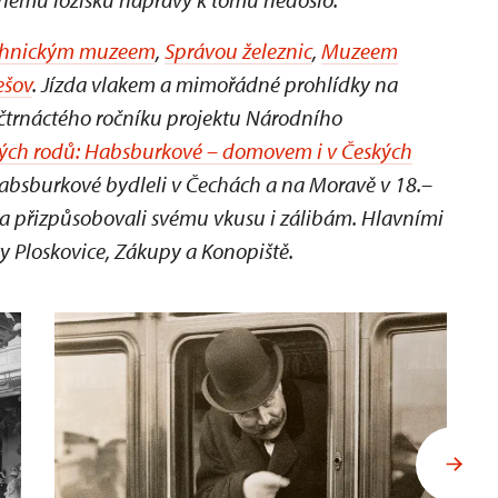
chnickým muzeem
,
Správou železnic
,
Muzeem
ešov
. Jízda vlakem a mimořádné prohlídky na
čtrnáctého ročníku projektu Národního
kých rodů: Habsburkové – domovem i v Českých
k Habsburkové bydleli v Čechách a na Moravě v 18.–
dla přizpůsobovali svému vkusu i zálibám. Hlavními
ky Ploskovice, Zákupy a Konopiště.