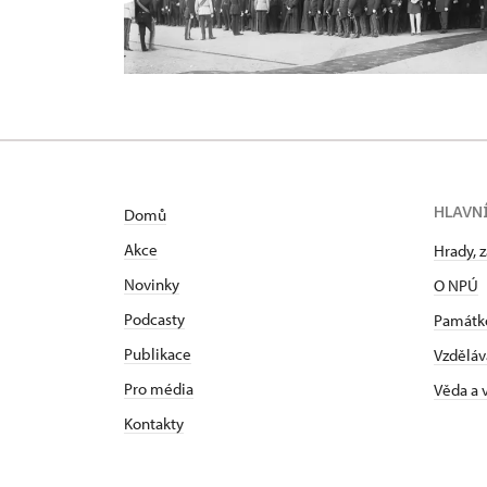
HLAVN
Domů
Akce
Hrady, 
Novinky
O NPÚ
Podcasty
Památk
Publikace
Vzděláv
Pro média
Věda a
Kontakty