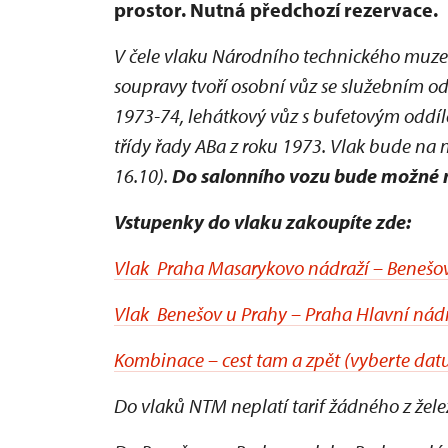
prostor. Nutná předchozí rezervace.
V čele vlaku Národního technického muze
soupravy tvoří osobní vůz se služebním od
1973-74, lehátkový vůz s bufetovým oddíle
třídy řady ABa z roku 1973. Vlak bude na 
16.10).
D
o
salonního vozu bude možné n
Vstupenky do vlaku zakoupíte zde:
Vlak Praha Masarykovo nádraží – Benešov
Vlak Benešov u Prahy – Praha Hlavní nád
Kombinace – cest tam a zpět (vyberte datu
Do vlaků NTM neplatí tarif žádného z žel