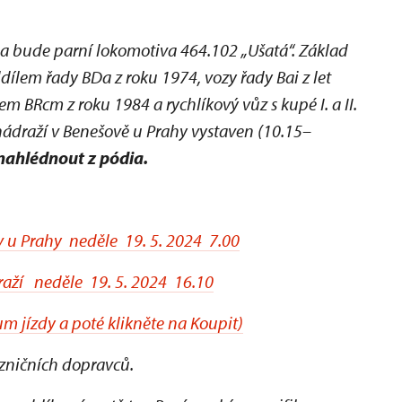
a bude parní lokomotiva 464.102 „Ušatá“. Základ
dílem řady BDa z roku 1974, vozy řady Bai z let
m BRcm z roku 1984 a rychlíkový vůz s kupé I. a II.
nádraží v Benešově u Prahy vystaven (10.15–
ahlédnout z pódia.
 u Prahy neděle 19. 5. 2024 7.00
raží neděle 19. 5. 2024 16.10
m jízdy a poté klikněte na Koupit)
ezničních dopravců.