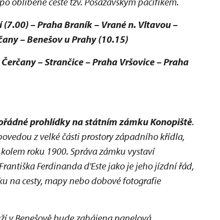
po oblíbené cestě tzv. Posázavským pacifikem.
7.00) – Praha Braník – Vrané n. Vltavou –
rčany – Benešov u Prahy (10.15)
Čerčany – Strančice – Praha Vršovice – Praha
řádné prohlídky na státním zámku Konopiště
.
ovedou z velké části prostory západního křídla,
 kolem roku 1900. Správa zámku vystaví
rantiška Ferdinanda d'Este jako je jeho jízdní řád,
ničku na cesty, mapy nebo dobové fotografie
aží v Benešově bude zahájena panelová