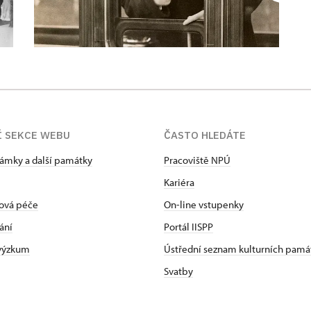
Í SEKCE WEBU
ČASTO HLEDÁTE
zámky a další památky
Pracoviště NPÚ
Kariéra
ová péče
On-line vstupenky
ání
Portál IISPP
 výzkum
Ústřední seznam kulturních pamá
Svatby