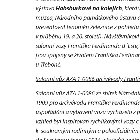
výstava
Habsburkové na kolejích
, která
muzea, Národního památkového ústavu a Sp
prezentovat fenomén železnice z pohledu c
v průběhu 19. a 20. století). Návštěvníkov
salonní vozy Františka Ferdinanda d´Este, a
jsou spojeny se životem Františka Ferdina
u Třeboně.
Salonní vůz AZA 1-0086 arcivévody Franti
Salonní vůz AZA 1-0086 ze sbírek Národní
1909 pro arcivévodu Františka Ferdinanda 
uspořádání a vybavení vozu vycházelo z 
vzhled byl inspirován rychlíkovými vozy c.
k soukromým rodinným a polooficiálním ce
do Sarajeva v červnu 1914, ale kvůli zad