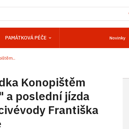
PAMÁTKOVÁ PÉČE
Novinky
ištěm...
ídka Konopištěm
 a poslední jízda
civévody Františka
e