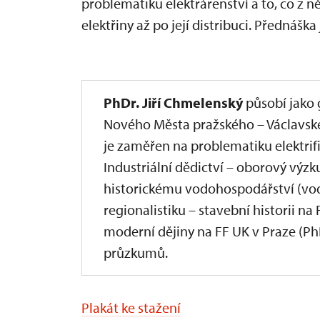
problematiku elektrárenství a to, co z
elektřiny až po její distribuci. Přednášk
PhDr. Jiří Chmelenský
působí jako 
Nového Města pražského – Václavské
je zaměřen na problematiku elektrif
Industriální dědictví – oborový výz
historickému vodohospodářství (vo
regionalistiku – stavební historii na
moderní dějiny na FF UK v Praze (PhD
průzkumů.
Plakát ke stažení