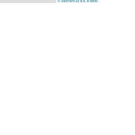
© Seznam.cz a.s. a další