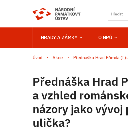
HRADY A ZÁMKY
O NPÚ
Úvod
Akce
Přednáška Hrad Přimda (I.):..
Přednáška Hrad Př
a vzhled románsk
názory jako vývoj
ulička?