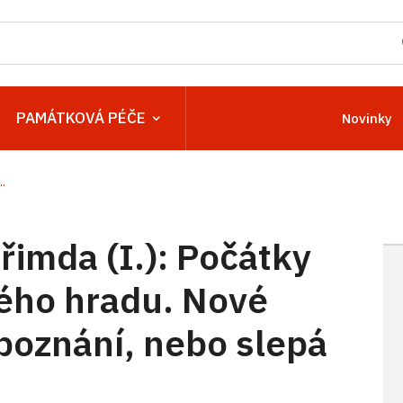
PAMÁTKOVÁ PÉČE
Novinky
.
imda (I.): Počátky
ého hradu. Nové
 poznání, nebo slepá