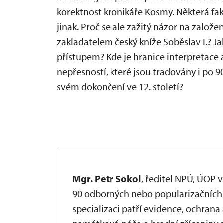
korektnost kronikáře Kosmy. Některá fakt
jinak. Proč se ale zažitý názor na založ
zakladatelem český kníže Soběslav I.? J
přístupem? Kde je hranice interpretace
nepřesností, které jsou tradovány i po 9
svém dokončení ve 12. století?
Mgr. Petr Sokol
, ředitel NPÚ, ÚOP 
90 odborných nebo popularizačních č
specializaci patří evidence, ochran