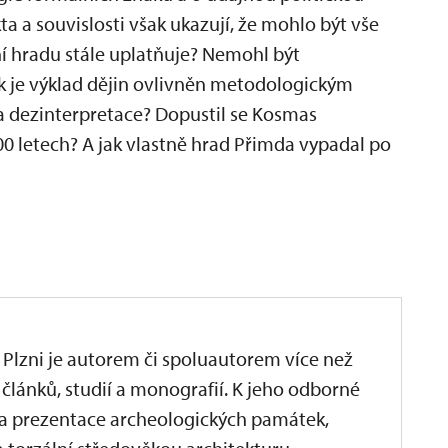
a a souvislosti však ukazují, že mohlo být vše
ení hradu stále uplatňuje? Nemohl být
ak je výklad dějin ovlivněn metodologickým
 a dezinterpretace? Dopustil se Kosmas
00 letech? A jak vlastně hrad Přimda vypadal po
v Plzni je autorem či spoluautorem více než
lánků, studií a monografií. K jeho odborné
a a prezentace archeologických památek,