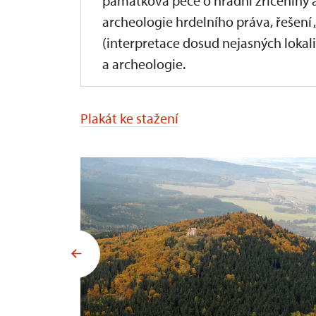
památková péče o hradní zříceniny a
archeologie hrdelního práva, řešení
(interpretace dosud nejasných lokali
a archeologie.
Plakát ke stažení