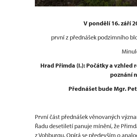
V pondělí 16. září 
první z přednášek podzimního bl
Minul
Hrad Přimda (I.): Počátky a vzhle
poznání n
Přednášet bude Mgr. Petr
První část přednášek věnovaných výz
Řadu desetiletí panuje mínění, že Přimd
z Vohburgu. Opírá se především o analo