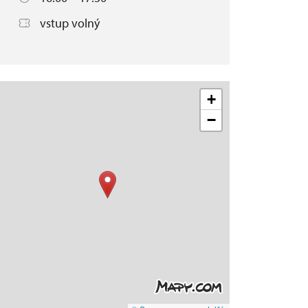
vstup volný
+
−