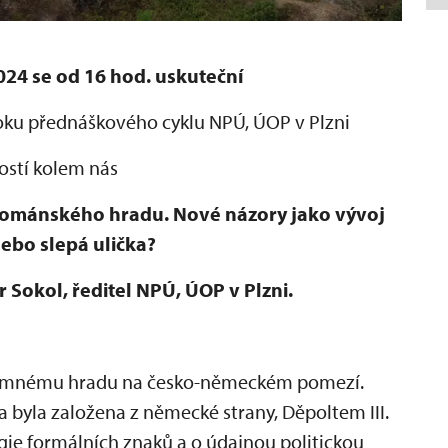
2024 se od 16 hod. uskuteční
oku přednáškového cyklu NPÚ, ÚOP v Plzni
ostí kolem nás
d románského hradu. Nové názory jako vývoj
ebo slepá ulička?
 Sokol, ředitel NPÚ, ÚOP v Plzni.
namnému hradu na česko-německém pomezí.
a byla založena z německé strany, Děpoltem III.
gie formálních znaků a o údajnou politickou