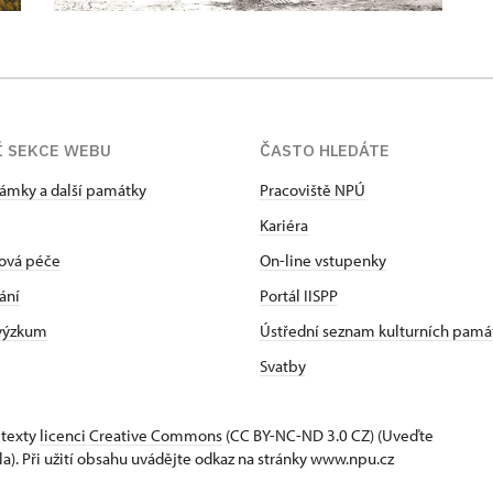
Í SEKCE WEBU
ČASTO HLEDÁTE
zámky a další památky
Pracoviště NPÚ
Kariéra
ová péče
On-line vstupenky
ání
Portál IISPP
 výzkum
Ústřední seznam kulturních pamá
Svatby
 texty
licenci Creative Commons
(CC BY-NC-ND 3.0 CZ) (Uveďte
la). Při užití obsahu uvádějte odkaz na stránky www.npu.cz