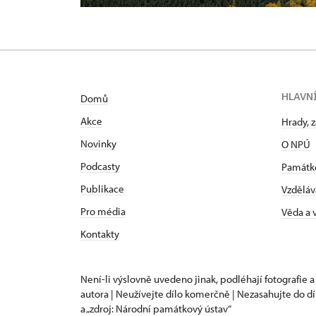
HLAVN
Domů
Akce
Hrady, 
Novinky
O NPÚ
Podcasty
Památk
Publikace
Vzděláv
Pro média
Věda a
Kontakty
Není-li výslovně uvedeno jinak, podléhají fotografie a
autora | Neužívejte dílo komerčně | Nezasahujte do dí
a „zdroj: Národní památkový ústav“