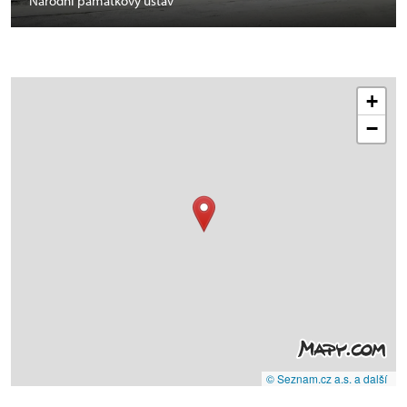
Národní památkový ústav
+
−
© Seznam.cz a.s. a další