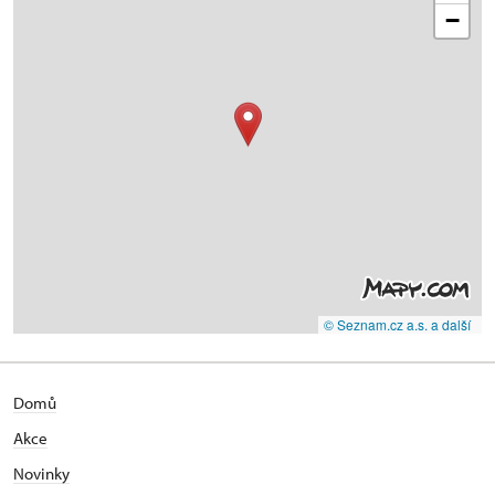
−
© Seznam.cz a.s. a další
Domů
Akce
Novinky