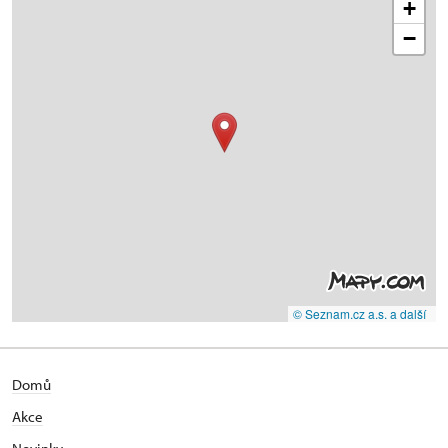
+
−
© Seznam.cz a.s. a další
Domů
Akce