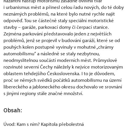
Razantní nástup motorismu zásadně ovlivnil tvář
i urbanismus měst a přinesl celou řadu nových, do té doby
neznámých problémů, na které bylo nutné rychle najít
odpověď. Tou se částečně staly speciální motoristické
stavby – garáže, parkovací domy či čerpací stanice.
Zejména parkování představovalo jeden z největších
problémů, jenž se projevil v budování garáží, které se od
pouhých kolen postupně vyvinuly v mohutné „chrámy
automobilismu“ a následně se staly nezbytnou,
neodmyslitelnou součástí moderních měst. Průmyslově
rozvinuté severní Čechy náležely k nejvíce motorizovaným
oblastem tehdejšího Československa. I to je důvodem,
proč se němých svědků počátků automobilismu na území
libereckého a jabloneckého okresu dochovalo ve srovnání
s jinými regiony stále značné množství.
Obsah:
Úvod: Kam s ním? Kapitola přebolestná