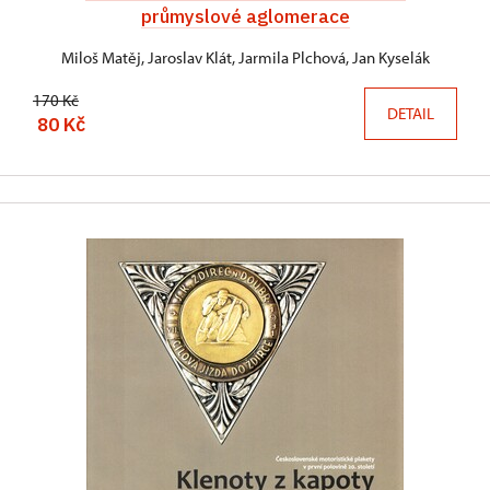
průmyslové aglomerace
Miloš Matěj, Jaroslav Klát, Jarmila Plchová, Jan Kyselák
170 Kč
DETAIL
80 Kč