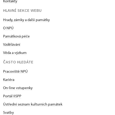
Kontakty
HLAVNÍ SEKCE WEBU
Hrady, zámky a další památky
O NPÚ
Památková péče
Vzdělávání
Věda a výzkum
ČASTO HLEDÁTE
Pracoviště NPÚ
Kariéra
On-line vstupenky
Portál IISPP
Ústřední seznam kulturních památek
Svatby