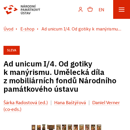
EN
Úvod
E-shop
Ad unicum I/4. Od gotiky k manýrismu....
SLEVA
Ad unicum I/4. Od gotiky
k manýrismu. Umělecká díla
z mobiliárních fondů Národního
památkového ústavu
Šárka Radostová (ed.)
|
Hana Baštýřová
|
Daniel Verner
(co-eds.)