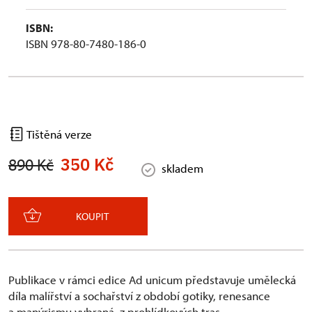
ISBN:
ISBN 978-80-7480-186-0
Tištěná verze
350 Kč
890 Kč
skladem
KOUPIT
Publikace v rámci edice Ad unicum představuje umělecká
díla malířství a sochařství z období gotiky, renesance
a manýrismu vybraná z prohlídkových tras