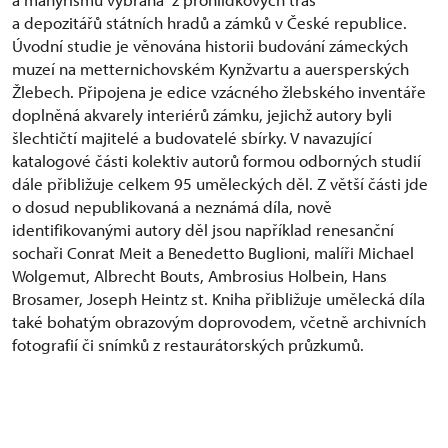
a depozitářů státních hradů a zámků v České republice.
Úvodní studie je věnována historii budování zámeckých
muzeí na metternichovském Kynžvartu a auersperských
Žlebech. Připojena je edice vzácného žlebského inventáře
doplněná akvarely interiérů zámku, jejichž autory byli
šlechtičtí majitelé a budovatelé sbírky. V navazující
katalogové části kolektiv autorů formou odborných studií
dále přibližuje celkem 95 uměleckých děl. Z větší části jde
o dosud nepublikovaná a neznámá díla, nově
identifikovanými autory děl jsou například renesanční
sochaři Conrat Meit a Benedetto Buglioni, malíři Michael
Wolgemut, Albrecht Bouts, Ambrosius Holbein, Hans
Brosamer, Joseph Heintz st. Kniha přibližuje umělecká díla
také bohatým obrazovým doprovodem, včetně archivních
fotografií či snímků z restaurátorských průzkumů.