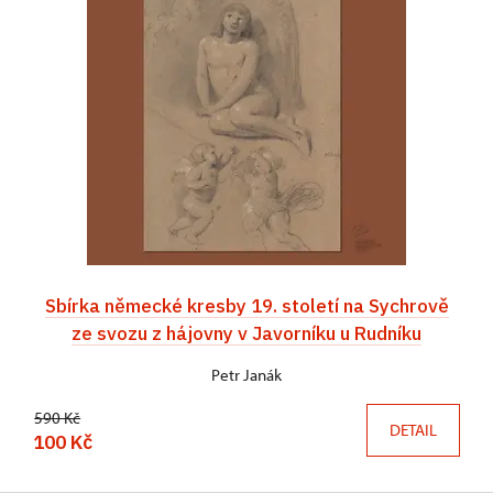
Sbírka německé kresby 19. století na Sychrově
ze svozu z hájovny v Javorníku u Rudníku
Petr Janák
590 Kč
DETAIL
100 Kč