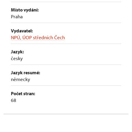
Místo vydání:
Praha
Vydavatel:
NPÚ, ÚOP středních Čech
Jazyk:
česky
Jazyk resumé:
německy
Počet stran:
68