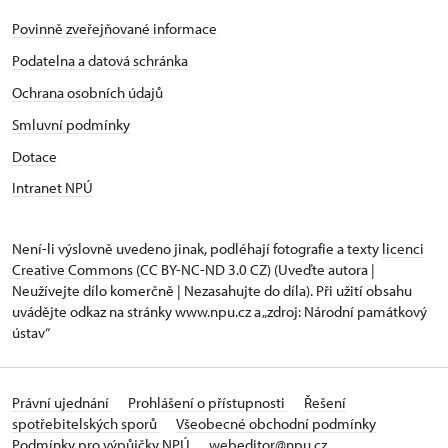
Povinně zveřejňované informace
Podatelna a datová schránka
Ochrana osobních údajů
Smluvní podmínky
Dotace
Intranet NPÚ
Není-li výslovně uvedeno jinak, podléhají fotografie a texty
licenci
Creative Commons
(CC BY-NC-ND 3.0 CZ) (Uveďte autora |
Neužívejte dílo komerčně | Nezasahujte do díla). Při užití obsahu
uvádějte odkaz na stránky www.npu.cz a „zdroj: Národní památkový
ústav“
Právní ujednání
Prohlášení o přístupnosti
Řešení
spotřebitelských sporů
Všeobecné obchodní podmínky
Podmínky pro výpůjčky NPÚ
webeditor@npu.cz