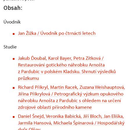
Obsah:
Úvodník
Jan Žižka / Úvodník po čtrnácti letech
Studie
Jakub Ďoubal, Karol Bayer, Petra Zítková /
Restaurování gotického náhrobku Arnošta
z Pardubic v polském Kladsku. Shrnutí výsledků
průzkumu
Richard Přikryl, Martin Racek, Zuzana Weishauptová,
Jiřina Přikrylová / Petrografický výzkum opukového
náhrobku Arnošta z Pardubic s ohledem na určení
zdrojové oblasti přírodního kamene
Daniel Šnejd, Veronika Babická, Jiří Bloch, Jan Eliška,
Jarmila Hansová, Michaela Špinarová / Hospodářský
dvůr Olšov