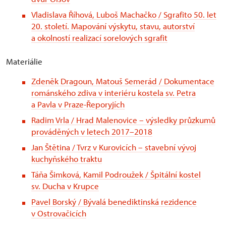
Vladislava Říhová, Luboš Machačko / Sgrafito 50. let
20. století. Mapování výskytu, stavu, autorství
a okolností realizací sorelových sgrafit
Materiálie
Zdeněk Dragoun, Matouš Semerád / Dokumentace
románského zdiva v interiéru kostela sv. Petra
a Pavla v Praze-Řeporyjích
Radim Vrla / Hrad Malenovice – výsledky průzkumů
prováděných v letech 2017–2018
Jan Štětina / Tvrz v Kurovicích – stavební vývoj
kuchyňského traktu
Táňa Šimková, Kamil Podroužek / Špitální kostel
sv. Ducha v Krupce
Pavel Borský / Bývalá benediktinská rezidence
v Ostrovačicích