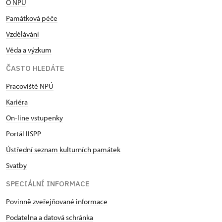
O NPÚ
Památková péče
Vzdělávání
Věda a výzkum
ČASTO HLEDÁTE
Pracoviště NPÚ
Kariéra
On-line vstupenky
Portál IISPP
Ústřední seznam kulturních památek
Svatby
SPECIÁLNÍ INFORMACE
Povinně zveřejňované informace
Podatelna a datová schránka