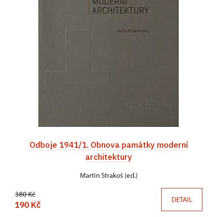
Odboje 1941/1. Obnova památky moderní
architektury
Martin Strakoš (ed.)
380 Kč
DETAIL
190 Kč