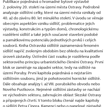
Publikace pojednává o hromadné bytové výstavbě
2. poloviny 20. století na území města Ostravy. Podrobně
analyzuje sídlištní celky, které na území města vznikaly od
40. až do závěru 80. let minulého století. V úvodu se věnuje
obecným aspektům vzniku sídlišť, problematice jejich
výstavby, konstrukcím a typům domů, chronologickému
rozdělení sídlišť a také jejich současné stavební podobě
a památkovému potenciálu jednotlivých prvků i celých
souborů. Kniha Ostravská sídliště zaznamenává fenomén
sídlišť napříč zvoleným obdobím bez ohledu na kvalitativní
úroveň zástavby. Ústřední část svazku je rozdělena podle
sektorového principu urbanistického členění Ostravy. První
blok se zaměřuje na západní sektor, tedy na sídliště na
území Poruby. První kapitola pojednává o nejstarším
sídlištním souboru, jímž je pohotovostní hornické sídliště.
Dále obsahuje analýzy I. až VIII. porubského obvodu nebo
Nového Pustkovce. Nejméně sídlištní zástavby se nachází
ve východním sektoru, zahrnujícím oblast Slezské Ostravy
a připojených čtvrtí. V tomto bloku čtenář najde kapitoly
o sídlišti Petra Cingra, Kamenci nebo o panelové zástavbě