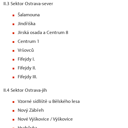
II.3 Sektor Ostrava-sever
Šalamouna
Jindřiška
Jirská osada a Centrum 8
Centrum 1
Vršovců
Fifejdy I.
Fifejdy II.
Fifejdy III.
II.4 Sektor Ostrava-jih
Vzorné sídliště u Bělského lesa
Nový Zábřeh
Nové Výškovice / Výškovice
Hrabůvka