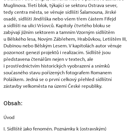
Muglinova. Třetí blok, týkající se sektoru Ostrava sever,
tedy centra města, se věnuje sídlišti Šalamouna, Jirské
osadě, sídlišti Jindřiška nebo všem třem částem Fifejd
a sídlišti na ulici Vršovců. Kapitoly čtvrtého bloku se
zabývají jižním sektorem a tamním Vzorným sídlištěm
u Bělského lesa, Novým Zábřehem, Hrabůvkou, Letištěm III,
Dubinou nebo Bělským Lesem. V kapitolách autor věnuje
pozornost genezi projektů i realizacím. Sídliště jsou
představena čtenářům nejen v textech, ale
i prostřednictvím historických vyobrazení a snímků
současného stavu pořízených fotografem Romanem
Poláškem. Jedná se o první celkový přehled sídlištní
zástavby velkoměsta na území České republiky.
Obsah:
Úvod
I. Sídliště jako fenomén. Poznámky k (ostravským)