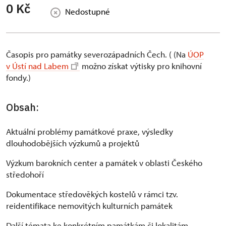
0 Kč
Nedostupné
Časopis pro památky severozápadních Čech. ( (Na
ÚOP
v Ústí nad Labem
možno získat výtisky pro knihovní
fondy.)
Obsah:
Aktuální problémy památkové praxe, výsledky
dlouhodobějších výzkumů a projektů
Výzkum barokních center a památek v oblasti Českého
středohoří
Dokumentace středověkých kostelů v rámci tzv.
reidentifikace nemovitých kulturních památek
Další témata ke konkrétním památkám či lokalitám