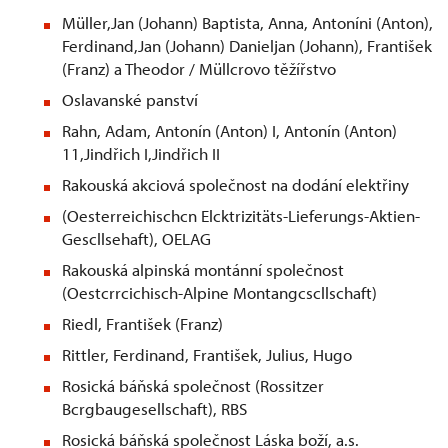
Müller,Jan (Johann) Baptista, Anna, Antoníni (Anton),
Ferdinand,Jan (Johann) Danieljan (Johann), František
(Franz) a Theodor / Müllcrovo těžířstvo
Oslavanské panství
Rahn, Adam, Antonín (Anton) I, Antonín (Anton)
11,Jindřich I,Jindřich II
Rakouská akciová společnost na dodání elektřiny
(Oesterreichischcn Elcktrizitäts-Lieferungs-Aktien-
Gescllsehaft), OELAG
Rakouská alpinská montánní společnost
(Oestcrrcichisch-Alpine Montangcscllschaft)
Riedl, František (Franz)
Rittler, Ferdinand, František, Julius, Hugo
Rosická báňská společnost (Rossitzer
Bcrgbaugesellschaft), RBS
Rosická báňská společnost Láska boží, a.s.