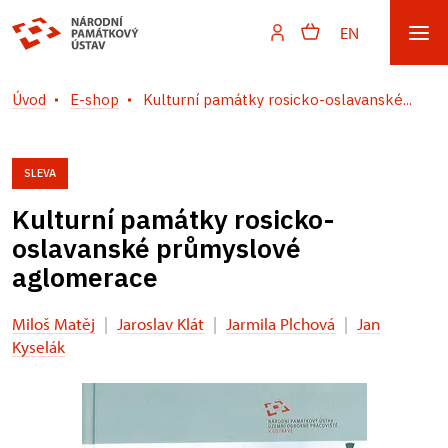
EN
Úvod
E-shop
Kulturní památky rosicko-oslavanské...
SLEVA
Kulturní památky rosicko-
oslavanské průmyslové
aglomerace
Miloš Matěj
|
Jaroslav Klát
|
Jarmila Plchová
|
Jan
Kyselák