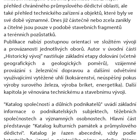
přehled chráněného průmyslového dědictví oblasti, ale
také přehled technického zařízení a objektů, které byly ve
své době významné. Dnes již částečně nebo zcela zanikly
a čitelné jsou pouze v podobě stavebních fragmentů
a terénních pozůstatků.
Publikace nabízí postupnou orientaci ve složitém vývoji
a provázanosti jednotlivých oborů. Autor v úvodní části
„Historický vývoj“ nastiňuje základní etapy dolování (včetně
geografických a geologických poměrů), vzájemné
provázání s železniční dopravou a dalšími odvětvími
využívajícími vytěžené uhlí (koksárenství, neúspěšný pokus
výroby surového železa, výroba briket, energetika). Další
kapitola je věnována technickému a stavebnímu vývoji.
"Katalog společností a důlních podnikatelů" uvádí základní
informace o podnikatelských subjektech, těžebních
společnostech a významných osobnostech. Hlavní část
představuje "Katalog kulturních památek a průmyslového
dědictví". Katalog je řazen abecedně, vždy podle
katastrálního území a nejstaršího názvu podniku. (Název