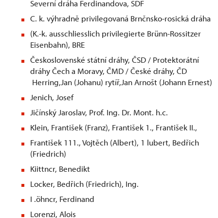
Severní dráha Ferdinandova, SDF
C. k. výhradně privilegovaná Brnčnsko-rosická dráha
(K.-k. ausschliesslich privilegierte Brünn-Rossitzer
Eisenbahn), BRE
Československé státní dráhy, ČSD / Protektorátní
dráhy Čech a Moravy, ČMD / České dráhy, ČD
Herring,Jan (Johanu) rytíř,Jan Arnošt (Johann Ernest)
Jenich, Josef
Jičínský Jaroslav, Prof. Ing. Dr. Mont. h.c.
Klein, František (Franz), František 1., František II.,
František 111., Vojtěch (Albert), 1 lubert, Bedřich
(Friedrich)
Kiittncr, Benedikt
Locker, Bedřich (Friedrich), Ing.
I .öhncr, Ferdinand
Lorenzi, Alois