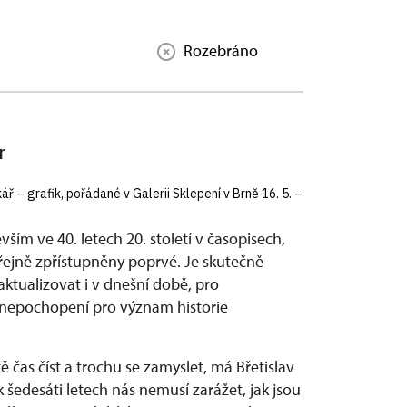
Rozebráno
r
ř – grafik, pořádané v Galerii Sklepení v Brně 16. 5. –
ším ve 40. letech 20. století v časopisech,
eřejně zpřístupněny poprvé. Je skutečně
tualizovat i v dnešní době, pro
 a nepochopení pro význam historie
tě čas číst a trochu se zamyslet, má Břetislav
 šedesáti letech nás nemusí zarážet, jak jsou