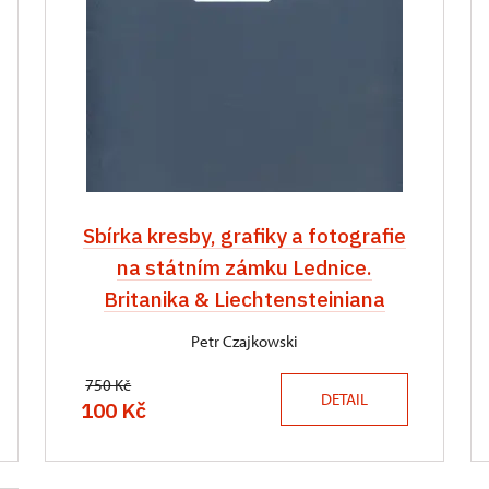
Sbírka kresby, grafiky a fotografie
na státním zámku Lednice.
Britanika & Liechtensteiniana
Petr Czajkowski
750 Kč
DETAIL
100 Kč