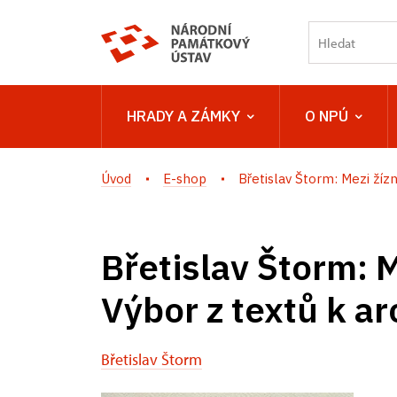
HRADY A ZÁMKY
O NPÚ
Úvod
E-shop
Břetislav Štorm: Mezi žízní
Břetislav Štorm: M
Výbor z textů k a
Břetislav Štorm