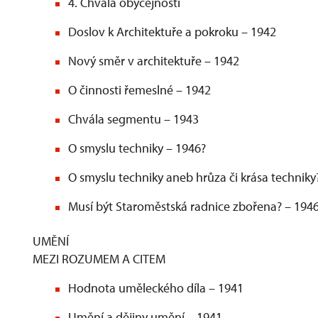
4. Chvála obyčejnosti
Doslov k Architektuře a pokroku – 1942
Nový směr v architektuře – 1942
O činnosti řemeslné – 1942
Chvála segmentu – 1943
O smyslu techniky – 1946?
O smyslu techniky aneb hrůza či krása techniky
Musí být Staroměstská radnice zbořena? – 194
UMĚNÍ
MEZI ROZUMEM A CITEM
Hodnota uměleckého díla – 1941
Umění a dějiny umění – 1941