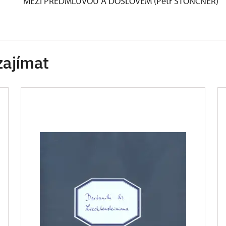
MEZI PŘEDMLUVOU A DOSLOVEM (Petr ŠTONCNER)
zajímat