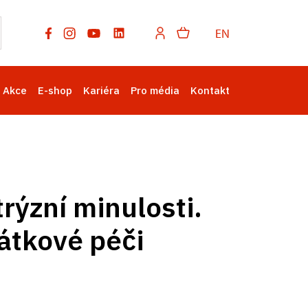
EN
Akce
E-shop
Kariéra
Pro média
Kontakt
trýzní minulosti.
átkové péči