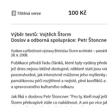
100 Kč
Tištěná verze
Výběr textů: Vojtěch Štorm
Doslov a odborná spolupráce: Petr Štoncne
Vydáno u příležitosti výstavy Břetislav Štorm architekt – památká
28. 6. 2008.
Publikace přináší řadu článků, které byly vydány předev
jež dnes nejsou běžně dostupné, některé stati jsou v
pozoruhodné, jak intenzivně můžeme jeho myšlenky ak
památkovou péči rozjitřené a nejisté, plné konfliktů
a spravovaného kulturního odkazu.
Jak říká v doslovu Petr Štoncner: "Pro ty, kteří mají ješ
Štorm překvapivě stále co nabídnout. A ani po více jak