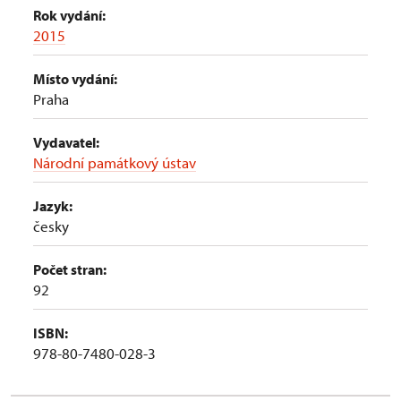
Rok vydání:
2015
Místo vydání:
Praha
Vydavatel:
Národní památkový ústav
Jazyk:
česky
Počet stran:
92
ISBN:
978-80-7480-028-3