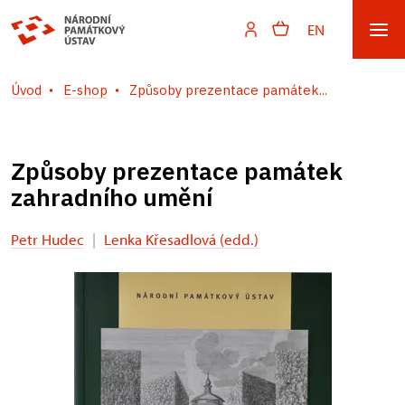
EN
Úvod
E-shop
Způsoby prezentace památek...
Způsoby prezentace památek
zahradního umění
Petr Hudec
|
Lenka Křesadlová (edd.)