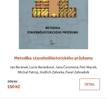
Metodika stavebněhistorického průzkumu
Jan Beránek, Lucie Beránková , Jana Čevonová, Petr Macek,
Michal Patrný, Jindřich Záhorka, Pavel Zahradník
300 Kč
DETAIL
150 Kč