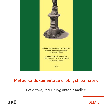
Metodika dokumentace drobných památek
Eva Altová, Petr Hrubý, Antonín Kadlec
0 Kč
DETAIL