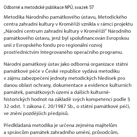
Odborné a metodické publikace NPÚ, svazek 57
Metodika Národního památkového ústavu, Metodického
centra zahradní kultury v Kroměříži vznikla v rámci projektu
„Národní centrum zahradní kultury v Kroměříži“ Národního
památkového ústavu, jenž byl spolufinancován Evropskou
unií z Evropského fondu pro regionální rozvoj
prostřednictvím Integrovaného operačního programu.
Národní památkový ústav jako odborná organizace státní
památkové péče v České republice vydává metodiku
v zájmu zabezpečení jednoty metodických hledisek pro
danou oblast ochrany, dokumentace a evidence kulturních
památek, památkových území a dalších kulturně-
historických hodnot na základě svých kompetencí podle §
32 odst. 1 zákona č. 20/1987 Sb., o státní památkové péči,
ve znění pozdějších předpisů.
Předkládaná metodika je určena zejména majitelům
a správcům památek zahradního umění, průvodcům,