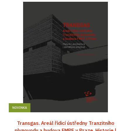
NOVINKA
Transgas. Areál řídicí ústředny Tranzitního
plynovodu a budova FMPE v Praze. Historie |