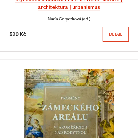
architektura | urbanismus
Naďa Goryczková (ed.)
520 Kč
DETAIL