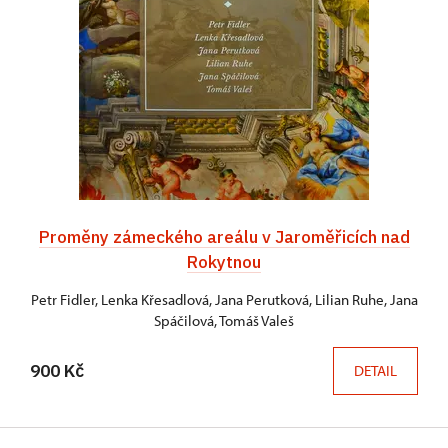
Proměny zámeckého areálu v Jaroměřicích nad
Rokytnou
Petr Fidler, Lenka Křesadlová, Jana Perutková, Lilian Ruhe, Jana
Spáčilová, Tomáš Valeš
900 Kč
DETAIL