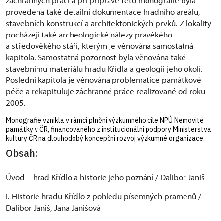
záchranných prací a při přípravě této monografie byla
provedena také detailní dokumentace hradního areálu,
stavebních konstrukcí a architektonických prvků. Z lokality
pocházejí také archeologické nálezy pravěkého
a středověkého stáří, kterým je věnována samostatná
kapitola. Samostatná pozornost byla věnována také
stavebnímu materiálu hradu Křídla a geologii jeho okolí.
Poslední kapitola je věnována problematice památkové
péče a rekapituluje záchranné práce realizované od roku
2005.
Monografie vznikla v rámci plnění výzkumného cíle NPÚ Nemovité
památky v ČR, financovaného z institucionální podpory Ministerstva
kultury ČR na dlouhodobý koncepční rozvoj výzkumné organizace.
Obsah:
Úvod – hrad Křídlo a historie jeho poznání / Dalibor Janiš
I. Historie hradu Křídlo z pohledu písemných pramenů /
Dalibor Janiš, Jana Janišová