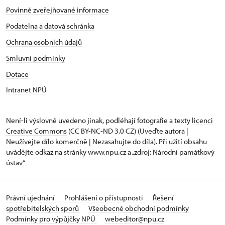
Povinně zveřejňované informace
Podatelna a datová schránka
Ochrana osobních údajů
Smluvní podmínky
Dotace
Intranet NPÚ
Není-li výslovně uvedeno jinak, podléhají fotografie a texty
licenci
Creative Commons
(CC BY-NC-ND 3.0 CZ) (Uveďte autora |
Neužívejte dílo komerčně | Nezasahujte do díla). Při užití obsahu
uvádějte odkaz na stránky www.npu.cz a „zdroj: Národní památkový
ústav“
Právní ujednání
Prohlášení o přístupnosti
Řešení
spotřebitelských sporů
Všeobecné obchodní podmínky
Podmínky pro výpůjčky NPÚ
webeditor@npu.cz