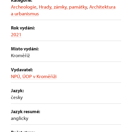
Kategorie:
Archeologie
,
Hrady, zámky, památky
,
Architektura
a urbanismus
Rok vydání:
2021
Místo vydání:
Kroměříž
Vydavatel:
NPÚ, ÚOP v Kroměříži
Jazyk:
česky
Jazyk resumé:
anglicky