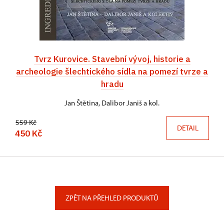
Tvrz Kurovice. Stavební vývoj, historie a
archeologie šlechtického sídla na pomezí tvrze a
hradu
Jan Štětina, Dalibor Janiš a kol.
559 Kč
DETAIL
450 Kč
ZPĚT NA PŘEHLED PRODUKTŮ