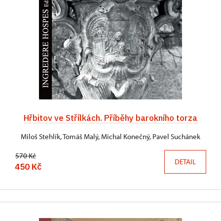
Hřbitov ve Střílkách. Příběhy barokního torza
Miloš Stehlík, Tomáš Malý, Michal Konečný, Pavel Suchánek
570 Kč
DETAIL
450 Kč