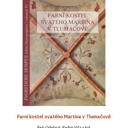
Farní kostel svatého Martina v Tlumačově
Petr Odehnal, Radim Vrla a kol.