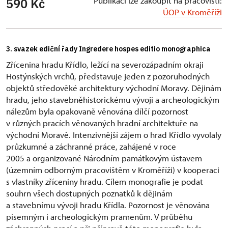
Publikaci lze zakoupit na pracovišti:
590 Kč
ÚOP v Kroměříži
3. svazek ediční řady Ingredere hospes editio monographica
Zřícenina hradu Křídlo, ležící na severozápadním okraji
Hostýnských vrchů, představuje jeden z pozoruhodných
objektů středověké architektury východní Moravy. Dějinám
hradu, jeho stavebněhistorickému vývoji a archeologickým
nálezům byla opakovaně věnována dílčí pozornost
v různých pracích věnovaných hradní architektuře na
východní Moravě. Intenzivnější zájem o hrad Křídlo vyvolaly
průzkumné a záchranné práce, zahájené v roce
2005 a organizované Národním památkovým ústavem
(územním odborným pracovištěm v Kroměříži) v kooperaci
s vlastníky zříceniny hradu. Cílem monografie je podat
souhrn všech dostupných poznatků k dějinám
a stavebnímu vývoji hradu Křídla. Pozornost je věnována
písemným i archeologickým pramenům. V průběhu