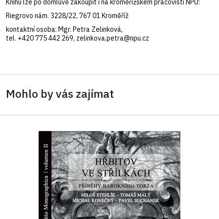
Knihu lze po domluvě zakoupit i na kroměřížském pracovišti NPÚ:
Riegrovo nám. 3228/22, 767 01 Kroměříž
kontaktní osoba: Mgr. Petra Zelinková,
tel. +420 775 442 269, zelinkova.petra@npu.cz
Mohlo by vás zajímat