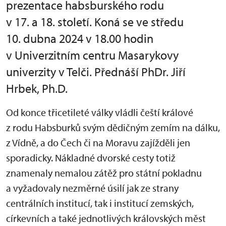
prezentace habsburského rodu
v 17. a 18. století. Koná se ve středu
10. dubna 2024 v 18.00 hodin
v Univerzitním centru Masarykovy
univerzity v Telči. Přednáší PhDr. Jiří
Hrbek, Ph.D.
Od konce třicetileté války vládli čeští králové
z rodu Habsburků svým dědičným zemím na dálku,
z Vídně, a do Čech či na Moravu zajížděli jen
sporadicky. Nákladné dvorské cesty totiž
znamenaly nemalou zátěž pro státní pokladnu
a vyžadovaly nezměrné úsilí jak ze strany
centrálních institucí, tak i institucí zemských,
církevních a také jednotlivých královských měst