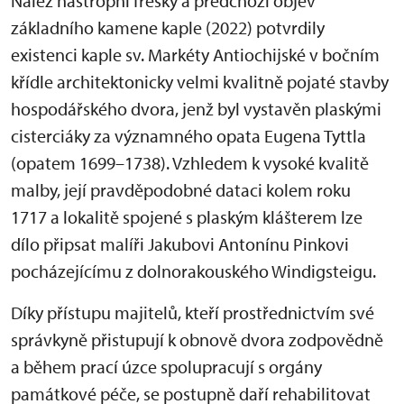
Nález nástropní fresky a předchozí objev
základního kamene kaple (2022) potvrdily
existenci kaple sv. Markéty Antiochijské v bočním
křídle architektonicky velmi kvalitně pojaté stavby
hospodářského dvora, jenž byl vystavěn plaskými
cisterciáky za významného opata Eugena Tyttla
(opatem 1699–1738). Vzhledem k vysoké kvalitě
malby, její pravděpodobné dataci kolem roku
1717 a lokalitě spojené s plaským klášterem lze
dílo připsat malíři Jakubovi Antonínu Pinkovi
pocházejícímu z dolnorakouského Windigsteigu.
Díky přístupu majitelů, kteří prostřednictvím své
správkyně přistupují k obnově dvora zodpovědně
a během prací úzce spolupracují s orgány
památkové péče, se postupně daří rehabilitovat