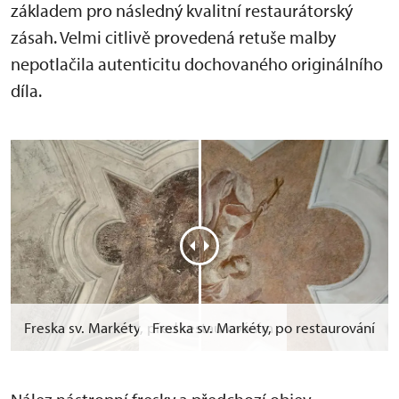
základem pro následný kvalitní restaurátorský
zásah. Velmi citlivě provedená retuše malby
nepotlačila autenticitu dochovaného originálního
díla.
Freska sv. Markéty, před restaurováním
Freska sv. Markéty, po restaurování