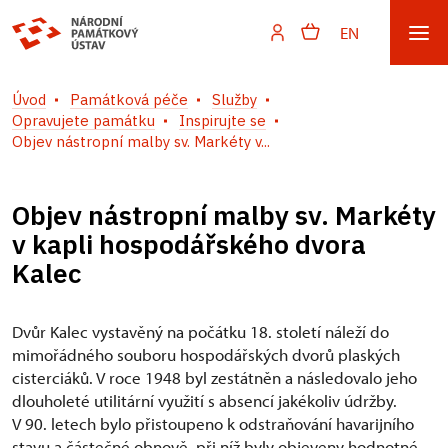
EN
Úvod
Památková péče
Služby
Opravujete památku
Inspirujte se
Objev nástropní malby sv. Markéty v...
Objev nástropní malby sv. Markéty
v kapli hospodářského dvora
Kalec
Dvůr Kalec vystavěný na počátku 18. století náleží do
mimořádného souboru hospodářských dvorů plaských
cisterciáků. V roce 1948 byl zestátněn a následovalo jeho
dlouholeté utilitární využití s absencí jakékoliv údržby.
V 90. letech bylo přistoupeno k odstraňování havarijního
stavu a částečné obnově, při níž byly objeveny hodnotné