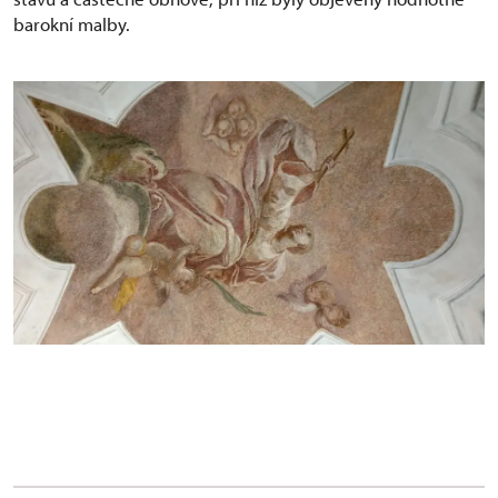
barokní malby.
Freska sv. Markéty, po restaurování