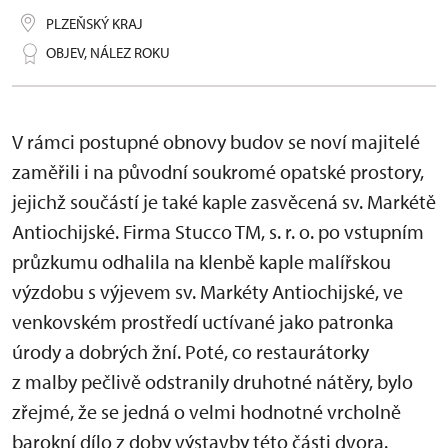
PLZEŇSKÝ KRAJ
OBJEV, NÁLEZ ROKU
V rámci postupné obnovy budov se noví majitelé
zaměřili i na původní soukromé opatské prostory,
jejichž součástí je také kaple zasvěcená sv. Markétě
Antiochijské. Firma Stucco TM, s. r. o. po vstupním
průzkumu odhalila na klenbě kaple malířskou
výzdobu s výjevem sv. Markéty Antiochijské, ve
venkovském prostředí uctívané jako patronka
úrody a dobrých žní. Poté, co restaurátorky
z malby pečlivě odstranily druhotné nátěry, bylo
zřejmé, že se jedná o velmi hodnotné vrcholně
barokní dílo z doby výstavby této části dvora.