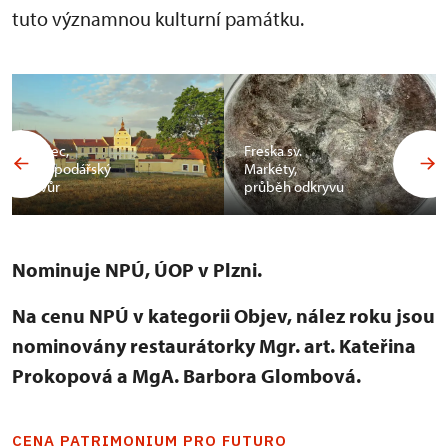
tuto významnou kulturní památku.
Kalec,
Freska sv.
hospodářský
Markéty,
dvůr
průběh odkryvu
Nominuje NPÚ, ÚOP v Plzni.
Na cenu NPÚ v kategorii Objev, nález roku jsou
nominovány restaurátorky Mgr. art. Kateřina
Prokopová a MgA. Barbora Glombová.
CENA PATRIMONIUM PRO FUTURO