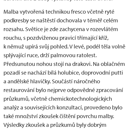
Malba vytvořená technikou fresco včetně ryté
podkresby se naštěstí dochovala v téměř celém
rozsahu. Světice je zde zachycena v rozevlátém
rouchu, s pozdviženou pravicí třímající kříž,
k němuž upírá svůj pohled. V levé, podél těla volně
splývající ruce, drží palmovou ratolest.
Předsunutou nohou stojí na drakovi. Na oblačném
pozadí se nachází bílá holubice, doprovodní putti
a andělské hlavičky. Součástí náročného
restaurování bylo nejprve odpovědné zpracování
průzkumů, včetně chemickotechnologických
analýz a souvisejících konzultací, provedeno bylo
také množství zkoušek čištění povrchu malby.
Výsledky zkoušek a průzkumů byly dobrým