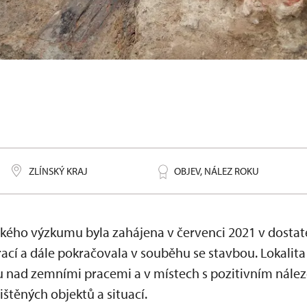
tatky osídlení
ZLÍNSKÝ KRAJ
OBJEV, NÁLEZ ROKU
ckého výzkumu byla zahájena v červenci 2021 v dosta
ací a dále pokračovala v souběhu se stavbou. Lokalita
 nad zemními pracemi a v místech s pozitivním nále
štěných objektů a situací.