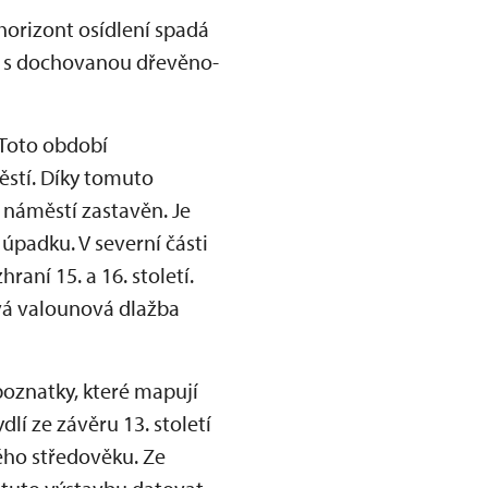
horizont osídlení spadá
my s dochovanou dřevěno-
 Toto období
ěstí. Díky tomuto
 náměstí zastavěn. Je
úpadku. V severní části
aní 15. a 16. století.
vá valounová dlažba
poznatky, které mapují
dlí ze závěru 13. století
ého středověku. Ze