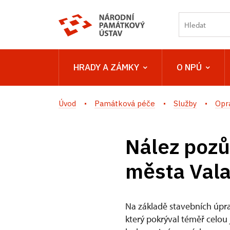
HRADY A ZÁMKY
O NPÚ
Úvod
Památková péče
Služby
Opr
Nález pozů
města Vala
Na základě stavebních úpra
který pokrýval téměř celou 