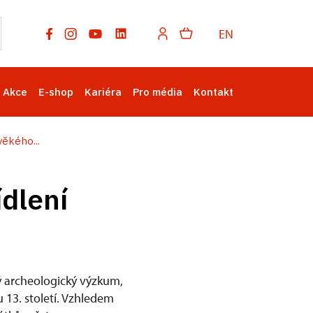
EN
Akce
E-shop
Kariéra
Pro média
Kontakt
ěkého...
dlení
ý archeologický výzkum,
 13. století. Vzhledem