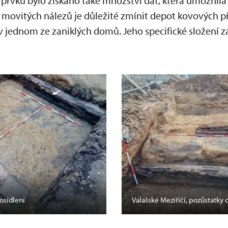
rvků bylo získáno také množství dat, která umožnila 
movitých nálezů je důležité zmínit depot kovových
v jednom ze zaniklých domů. Jeho specifické složení
osídlení
Valašské Meziříčí, pozůstatky 