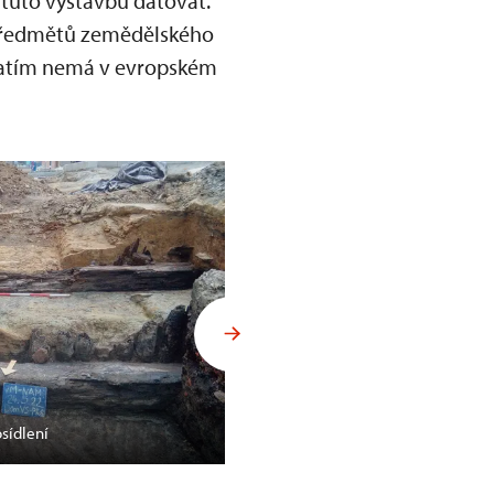
tuto výstavbu datovat.
 předmětů zemědělského
 zatím nemá v evropském
osídlení
Valašské Meziříčí, depot žel. 