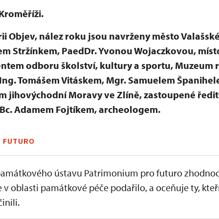
Kroměříži.
i Objev, nález roku jsou navrženy město Valašské
em Stržínkem, PaedDr. Yvonou Wojaczkovou, místo
entem odboru školství, kultury a sportu, Muzeum 
Ing. Tomášem Vitáskem, Mgr. Samuelem Španihele
 jihovýchodní Moravy ve Zlíně, zastoupené ředi
 Bc. Adamem Fojtíkem, archeologem.
 FUTURO
amátkového ústavu Patrimonium pro futuro zhodnoc
e v oblasti památkové péče podařilo, a oceňuje ty, kteř
inili.