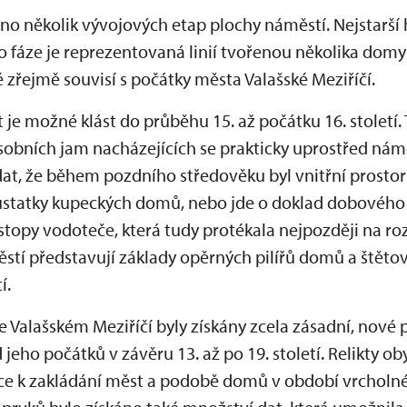
 několik vývojových etap plochy náměstí. Nejstarší 
ato fáze je reprezentovaná linií tvořenou několika do
é zřejmě souvisí s počátky města Valašské Meziříčí.
 je možné klást do průběhu 15. až počátku 16. století.
sobních jam nacházejících se prakticky uprostřed nám
dat, že během pozdního středověku byl vnitřní prostor
ozůstatky kupeckých domů, nebo jde o doklad dobového 
topy vodoteče, která tudy protékala nejpozději na rozhr
stí představují základy opěrných pilířů domů a štěto
í.
 Valašském Meziříčí byly získány zcela zásadní, nové 
jeho počátků v závěru 13. až po 19. století. Relikty oby
ace k zakládání měst a podobě domů v období vrcholn