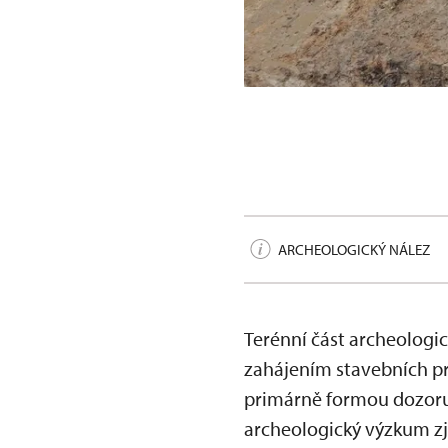
Valašské Meziříčí, pozůs
ARCHEOLOGICKÝ NÁLEZ
Terénní část archeologi
zahájením stavebních pr
primárně formou dozoru
archeologický výzkum zji