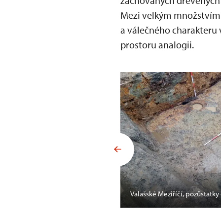
zachovaných dřevěných p
Mezi velkým množstvím 
a válečného charakteru 
prostoru analogii.
Valašské Meziříčí, pozůstatky 