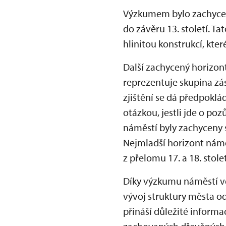
Výzkumem bylo zachyceno
do závěru 13. století. T
hlinitou konstrukcí, kter
Další zachycený horizont
reprezentuje skupina zá
zjištění se dá předpoklá
otázkou, jestli jde o p
náměstí byly zachyceny s
Nejmladší horizont námě
z přelomu 17. a 18. stolet
Díky výzkumu náměstí ve
vývoj struktury města od 
přináší důležité inform