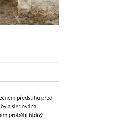
tečném předstihu před
 byla sledována
zem proběhl řádný