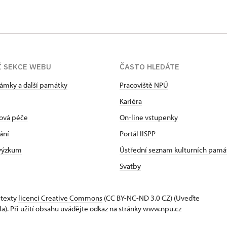
Í SEKCE WEBU
ČASTO HLEDÁTE
zámky a další památky
Pracoviště NPÚ
Kariéra
ová péče
On-line vstupenky
ání
Portál IISPP
 výzkum
Ústřední seznam kulturních pamá
Svatby
 texty
licenci Creative Commons
(CC BY-NC-ND 3.0 CZ) (Uveďte
la). Při užití obsahu uvádějte odkaz na stránky www.npu.cz