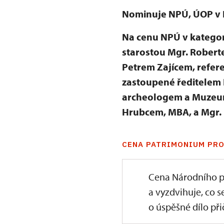
Nominuje NPÚ, ÚOP v 
Na cenu NPÚ v kategori
starostou Mgr. Robert
Petrem Zajícem, refer
zastoupené ředitelem 
archeologem a Muzeum
Hrubcem, MBA, a Mgr.
CENA PATRIMONIUM PRO
Cena Národního p
a vyzdvihuje, co s
o úspěšné dílo přič