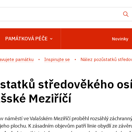
PAMÁTKOVÁ PÉČE
Novinky
avujete památku
Inspirujte se
Nález pozůstatků středov
statků středověkého osí
šské Meziříčí
v náměstí ve Valašském Meziříčí proběhl rozsáhlý záchrann
jeho plochu. K zásadním objevům patří linie obydlí ze závěru