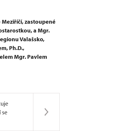
 Meziříčí, zastoupené
starostkou, a Mgr.
regionu Valašsko,
m, Ph.D.,
telem Mgr. Pavlem
uje
í se