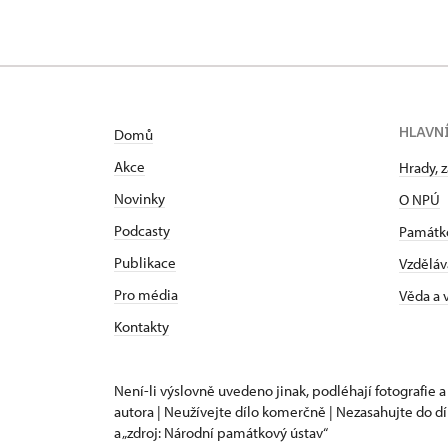
HLAVN
Domů
Akce
Hrady, 
Novinky
O NPÚ
Podcasty
Památk
Publikace
Vzděláv
Pro média
Věda a
Kontakty
Není-li výslovně uvedeno jinak, podléhají fotografie a
autora | Neužívejte dílo komerčně | Nezasahujte do dí
a „zdroj: Národní památkový ústav“