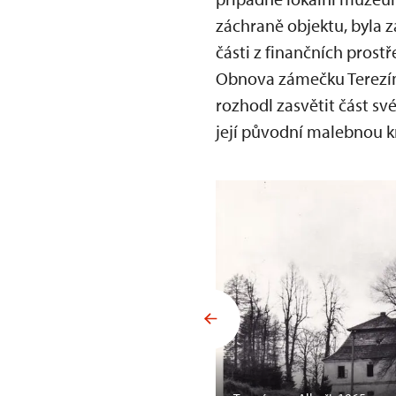
záchraně objektu, byla z
části z finančních prost
Obnova zámečku Terezín
rozhodl zasvětit část sv
její původní malebnou k