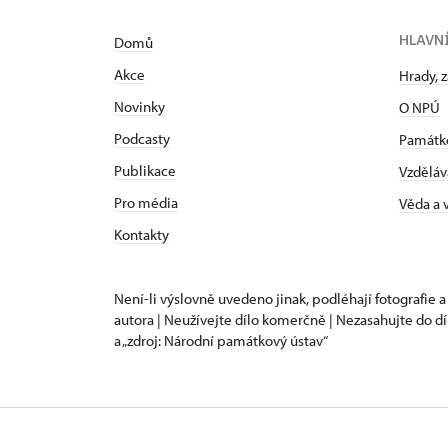
HLAVN
Domů
Akce
Hrady, 
Novinky
O NPÚ
Podcasty
Památk
Publikace
Vzděláv
Pro média
Věda a
Kontakty
Není-li výslovně uvedeno jinak, podléhají fotografie a
autora | Neužívejte dílo komerčně | Nezasahujte do dí
a „zdroj: Národní památkový ústav“