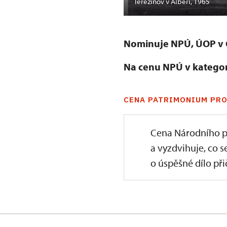
Terezínov v Albeři, 1965
Nominuje NPÚ, ÚOP v 
Na cenu NPÚ v kategor
CENA PATRIMONIUM PRO
Cena Národního p
a vyzdvihuje, co s
o úspěšné dílo přič