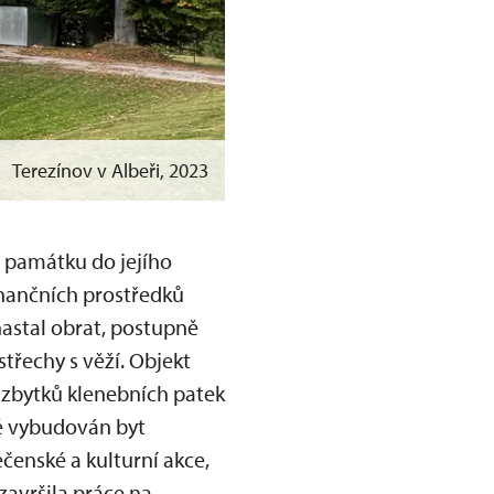
Terezínov v Albeři, 2023
t památku do jejího
nančních prostředků
nastal obrat, postupně
třechy s věží. Objekt
 zbytků klenebních patek
vě vybudován byt
ečenské a kulturní akce,
završila práce na