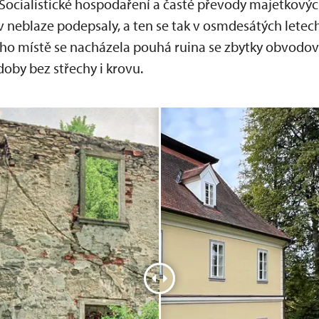
 Socialistické hospodaření a časté převody majetkový
 neblaze podepsaly, a ten se tak v osmdesátých letec
ho místě se nacházela pouhá ruina se zbytky obvodov
oby bez střechy i krovu.