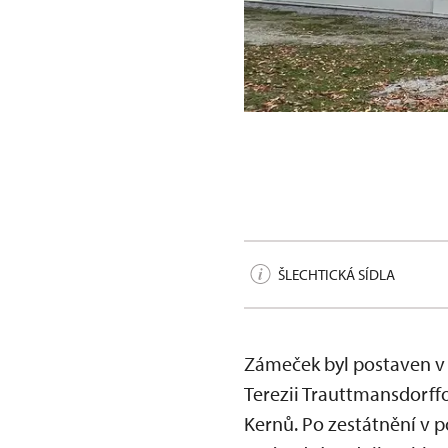
Terezínov v Albeři, 2023
ŠLECHTICKÁ SÍDLA
Zámeček byl postaven v
Terezii Trauttmansdorffo
Kernů. Po zestátnění v p