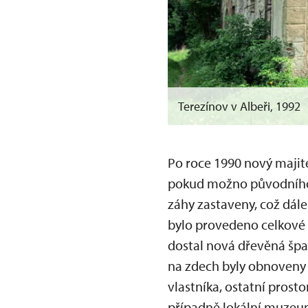
Terezínov v Albeři, 1992
Po roce 1990 nový majit
pokud možno původního 
záhy zastaveny, což dále
bylo provedeno celkové 
dostal nová dřevěná špa
na zdech byly obnoveny c
vlastníka, ostatní prosto
případně lokální muzeum 