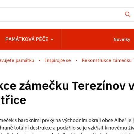
PAMÁTKOVÁ PÉČE
Novinky
avujete památku
Inspirujte se
Rekonstrukce zámečku Te
ce zámečku Terezínov v
třice
eček s barokními prvky na východním okraji obce Albeř je
 hraně totální destrukce a podařilo se je vzkřísit k novému 