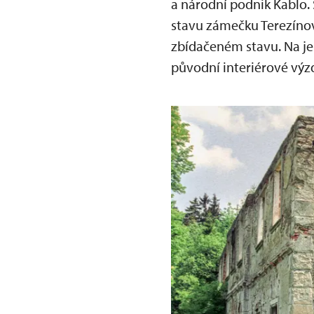
a národní podnik Kablo.
stavu zámečku Terezínov
zbídačeném stavu. Na je
původní interiérové výzd