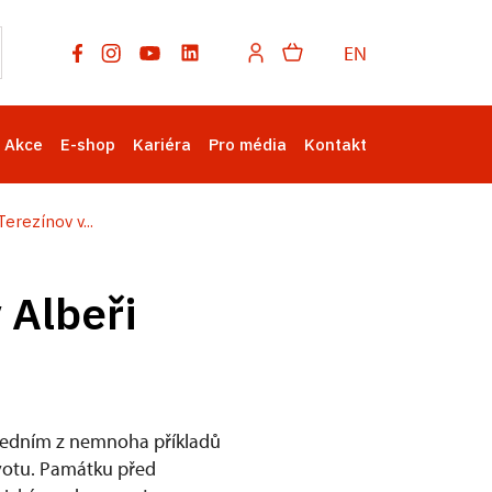
EN
Akce
E-shop
Kariéra
Pro média
Kontakt
rezínov v...
 Albeři
 jedním z nemnoha příkladů
životu. Památku před