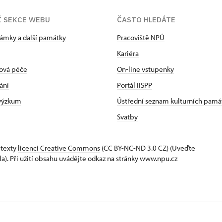
Í SEKCE WEBU
ČASTO HLEDÁTE
zámky a další památky
Pracoviště NPÚ
Kariéra
ová péče
On-line vstupenky
ání
Portál IISPP
 výzkum
Ústřední seznam kulturních pamá
Svatby
 texty
licenci Creative Commons
(CC BY-NC-ND 3.0 CZ) (Uveďte
la). Při užití obsahu uvádějte odkaz na stránky www.npu.cz