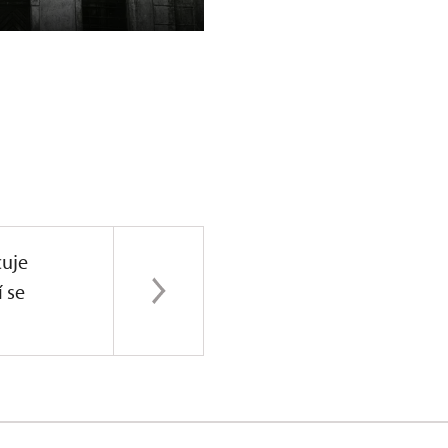
Terezínov v Albeři, 1983
uje
í se