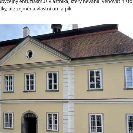
obyčejný entuziasmus vlastníka, který neváhal věnovat his
y, ale zejména vlastní um a píli.