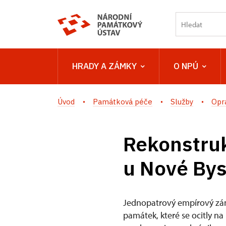
HRADY A ZÁMKY
O NPÚ
Úvod
Památková péče
Služby
Opr
Rekonstruk
u Nové Bys
Jednopatrový empírový zám
památek, které se ocitly na