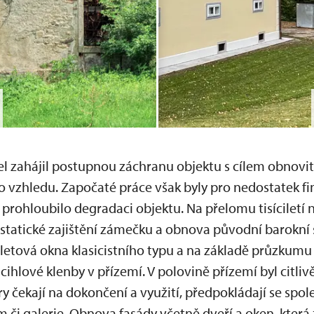
el zahájil postupnou záchranu objektu s cílem obnovi
vzhledu. Započaté práce však byly pro nedostatek fi
 prohloubilo degradaci objektu. Na přelomu tisíciletí 
statické zajištění zámečku a obnova původní barokní s
letová okna klasicistního typu a na základě průzkumu
ihlové klenby v přízemí. V polovině přízemí byl citli
ry čekají na dokončení a využití, předpokládají se spol
či galerie. Obnova fasády včetně dveří a oken, která 