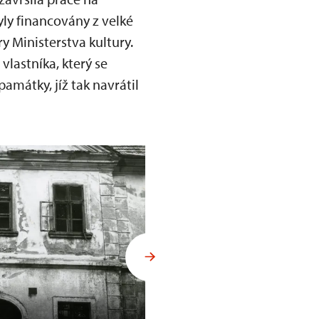
yly financovány z velké
y Ministerstva kultury.
astníka, který se
amátky, jíž tak navrátil