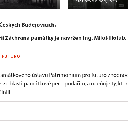
Terezínov v Albeři, 1978
Českých Budějovicích.
ii Záchrana památky je navržen Ing. Miloš Holub.
 FUTURO
amátkového ústavu Patrimonium pro futuro zhodnoc
e v oblasti památkové péče podařilo, a oceňuje ty, kteř
inili.