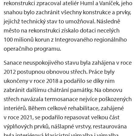
rekonstrukci zpracoval ateliér Huml a Vaníček, jeho
snahou bylo zachránit všechny konstrukce a prvky,
jejichž technický stav to umožňoval. Následně
město na rekonstrukci získalo dotaci necelých
100 milionů korun z Integrovaného regionálního
operačního programu.
Sanace neuspokojivého stavu byla zahájena v roce
2012 postupnou obnovou střech. Práce byly
ukončeny v roce 2018 a podařilo se díky nim
zabránit dalšímu chátrání památky. Na obnovu
střech navázala termosanace nejvíce poškozených
interiérů. Během celkové rehabilitace, zahájené
v roce 2021, se podařilo repasovat velkou část
výplňových prvků, nášlapné vrstvy, restaurována
byla interiérová klasicistní výmalba i výmalba