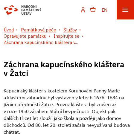
EN
Úvod
Památková péče
Služby
Opravujete památku
Inspirujte se
Záchrana kapucínského kláštera v...
Záchrana kapucínského kláštera
v Žatci
Kapucínský klášter s kostelem Korunování Panny Marie
a klášterní zahradou byl vystavěn v letech 1676–1684 na
jižním předměstí Žatce. Provoz kláštera byl zrušen až
v roce 1950 zásahem Státní bezpečnosti. Objekt pak
dalších třicet let sloužil jako škola a později jako domov
důchodců. Od 80. let 20. století začala nevyužívaná budova
chátrat.