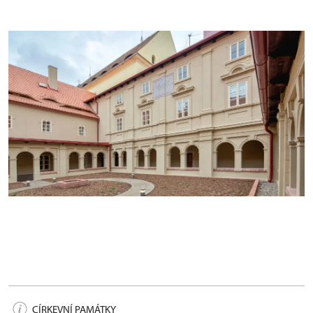
Kapucínský klášter v Žatci, po obnově
CÍRKEVNÍ PAMÁTKY