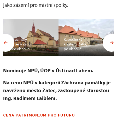
jako zázemí pro místní spolky.
Kapucínský
Kapucínský
klášter v Žatci,
klášter v Žatci,
před obnovou
po obnově
Nominuje NPÚ, ÚOP v Ústí nad Labem.
Na cenu NPÚ v kategorii Záchrana památky je
navrženo město Žatec, zastoupené starostou
Ing. Radimem Laiblem.
CENA PATRIMONIUM PRO FUTURO