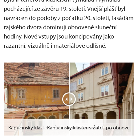
pocházející ze závěru 19. století. Vnější plášť byl
navrácen do podoby z počátku 20. století, fasádám
rajského dvora dominují obnovené sluneční
hodiny. Nové vstupy jsou koncipovány jako
razantní, vizuálně i materiálově odlišné.
Kapucínský klášter v Žatci, před obnovou
Kapucínský klášter v Žatci, po obnově