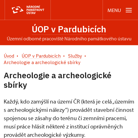
MENU
ÚOP v Pardubicích
územní odborné pracoviště Národního památkového ústavu
Úvod
ÚOP v Pardubicích
Služby
Archeologie a archeologické sbírky
Archeologie a archeologické
sbírky
Každý, kdo zamýšlí na území ČR (která je celá „územím
s archeologickými nálezy“) provádět stavební činnost
spojenou se zásahy do terénu či zemními pracemi,
musí práce hlásit některé z institucí oprávněných
provádět archeologické výzkumy.