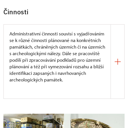
Činnosti
Administrativní činnosti souvisí s vyjadřováním
se k různé činnosti plánované na konkrétních
památkách, chráněných územích či na územích
s archeologickými nálezy. Dále se pracoviště
podílí při zpracovávání podkladů pro územní
plánování a též při vymezování rozsahu a bližší
identifikaci zapsaných i navrhovaných
archeologických památek.
Výsledkem rozsáhlé terénní archeologické činnosti
uskutečňované v předešlých letech je jednak
rozsáhly fond archeologické sbírky, ale také podíl
na tvorbě seznamu archeologických lokalit