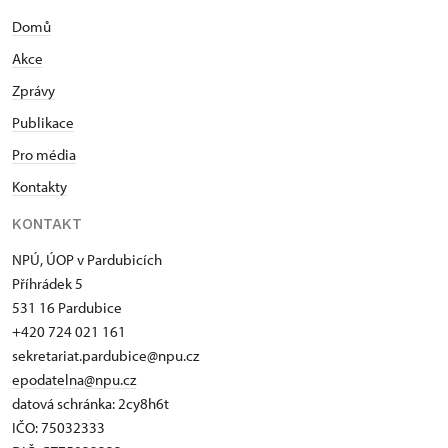
Domů
Akce
Zprávy
Publikace
Pro média
Kontakty
KONTAKT
NPÚ, ÚOP v Pardubicích
Příhrádek 5
531 16 Pardubice
+420 724 021 161
sekretariat.pardubice@npu.cz
epodatelna@npu.cz
datová schránka: 2cy8h6t​
IČO: 75032333