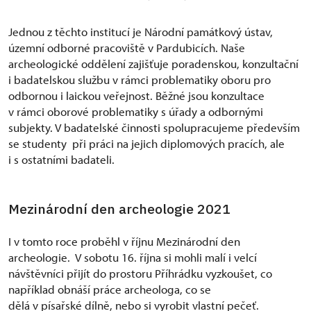
Jednou z těchto institucí je Národní památkový ústav,
územní odborné pracoviště v Pardubicích. Naše
archeologické oddělení zajišťuje poradenskou, konzultační
i badatelskou službu v rámci problematiky oboru pro
odbornou i laickou veřejnost. Běžné jsou konzultace
v rámci oborové problematiky s úřady a odbornými
subjekty. V badatelské činnosti spolupracujeme především
se studenty při práci na jejich diplomových pracích, ale
i s ostatními badateli.
Mezinárodní den archeologie 2021
I v tomto roce proběhl v říjnu Mezinárodní den
archeologie. V sobotu 16. října si mohli malí i velcí
návštěvníci přijít do prostoru Příhrádku vyzkoušet, co
například obnáší práce archeologa, co se
dělá v písařské dílně, nebo si vyrobit vlastní pečeť.