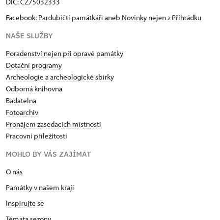
DIČ: CZ75032333
Facebook:
Pardubičtí památkáři aneb Novinky nejen z Příhrádku
NAŠE SLUŽBY
Poradenství nejen při opravě památky
Dotační programy
Archeologie a archeologické sbírky
Odborná knihovna
Badatelna
Fotoarchiv
Pronájem zasedacích místností
Pracovní příležitosti
MOHLO BY VÁS ZAJÍMAT
O nás
Památky v našem kraji
Inspirujte se
Témata sezony