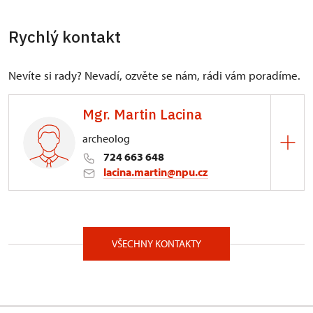
Rychlý kontakt
Nevíte si rady? Nevadí, ozvěte se nám, rádi vám poradíme.
Mgr. Martin Lacina
archeolog
724 663 648
lacina.martin@npu.cz
ÚOP v Pardubicích
Příhrádek 5/, Pardubice 53001
VŠECHNY KONTAKTY