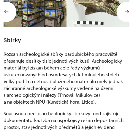
na Pardubicku, tvořeném formou excerpt, ale
i nově objevených lokalit. Nyní se terénní aktivity
zaměřují především na drobné archeologické akce
a dozory prováděné během stavebních prací na
zapsaných objektech ÚOP (Slatiňany, Příhrádek,
Kunětická hora) a na dlouhodobě sledovaných
Sbírky
lokalitách (městské jádro, Pardubičky). Mnoholetý
archeologický výzkum vedený v Pardubičkách
Rozsah archeologické sbírky pardubického pracoviště
přinesl nové poznání nejstaršího vývoje Pardubic.
přesahuje desítky tisíc jednotlivých kusů. Archeologický
materiál byl získán během celé řady výzkumů
uskutečňovaných od osmdesátých let minulého století.
Velký podíl na četnosti uloženého materiálu měly jednak
záchranné archeologické výzkumy vedené na území
s archeologickými nálezy (Trnová, Mikulovice)
a na objektech NPÚ (Kunětická hora, Litice).
Současnou péči o archeologický sbírkový fond zajišťuje
dokumentátorka. Dbá na uspokojivý režim depozitárních
prostor, stav jednotlivých předmětů a jejich evidenci.