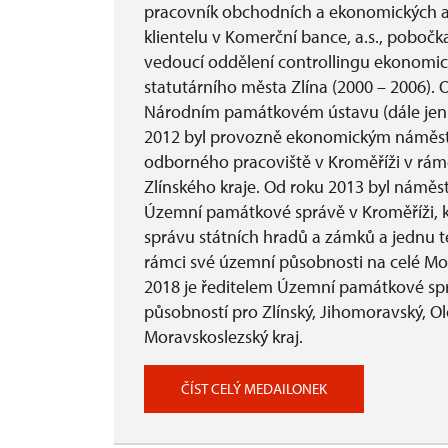
pracovník obchodních a ekonomických an
klientelu v Komerční bance, a.s., pobočka
vedoucí oddělení controllingu ekonomi
statutárního města Zlína (2000 – 2006). 
Národním památkovém ústavu (dále jen „
2012 byl provozně ekonomickým námě
odborného pracoviště v Kroměříži v rám
Zlínského kraje. Od roku 2013 byl námě
Územní památkové správě v Kroměříži, kt
správu státních hradů a zámků a jednu 
rámci své územní působnosti na celé Mor
2018 je ředitelem Územní památkové spr
působností pro Zlínský, Jihomoravský, 
Moravskoslezský kraj.
ČÍST CELÝ MEDAILONEK