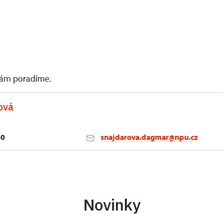
 vám poradíme.
ová
60
snajdarova.dagmar@npu.cz
1 76701
Novinky