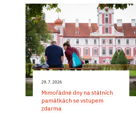
29. 7. 2026
Mimořádné dny na státních
památkách se vstupem
zdarma