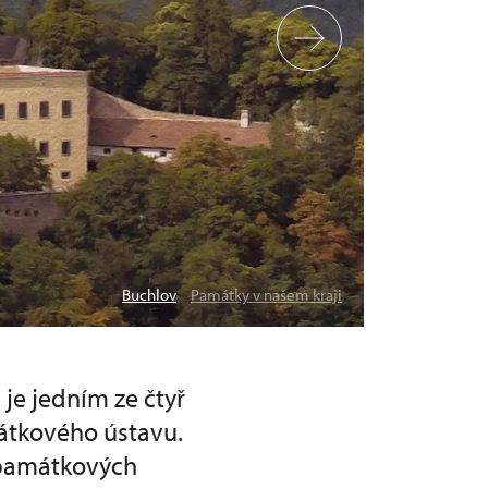
Buchlov
Památky v našem kraji
je jedním ze čtyř
átkového ústavu.
 památkových