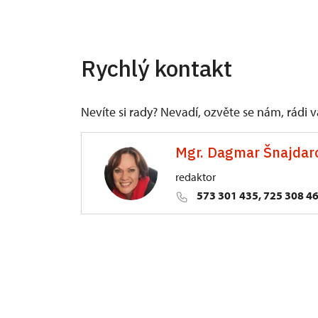
Rychlý kontakt
Nevíte si rady? Nevadí, ozvěte se nám, rádi
Mgr. Dagmar Šnajdar
redaktor
573 301 435, 725 308 4
ÚPS v Kroměříži
Sněmovní náměstí 1/2, Kroměříž 