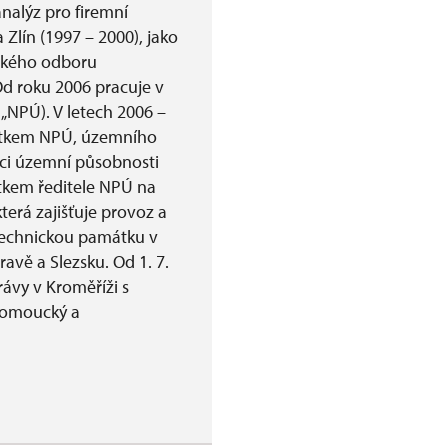
alýz pro firemní
 Zlín (1997 – 2000), jako
ckého odboru
Od roku 2006 pracuje v
NPÚ). V letech 2006 –
stkem NPÚ, územního
ci územní působnosti
stkem ředitele NPÚ na
erá zajišťuje provoz a
technickou památku v
avě a Slezsku. Od 1. 7.
ávy v Kroměříži s
Olomoucký a