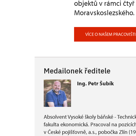
objektů v rámci čty
Moravskoslezského. 
VÍCE O NAŠEM PRACOVIŠTI
Medailonek ředitele
Ing. Petr Šubík
Absolvent Vysoké školy báňské - Technick
fakulta ekonomická. Pracoval na pozicí
v České pojišťovně, a.s., pobočka Zlín (19