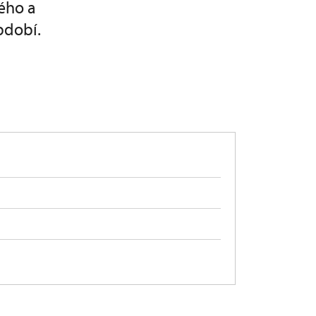
ého a
bdobí.