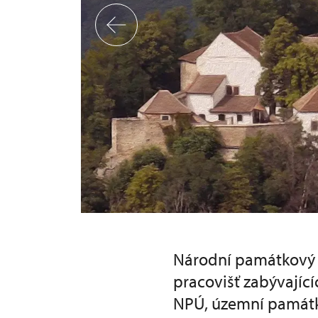
y v našem kraji
Národní památkový ú
pracovišť zabývajíc
NPÚ, územní památk