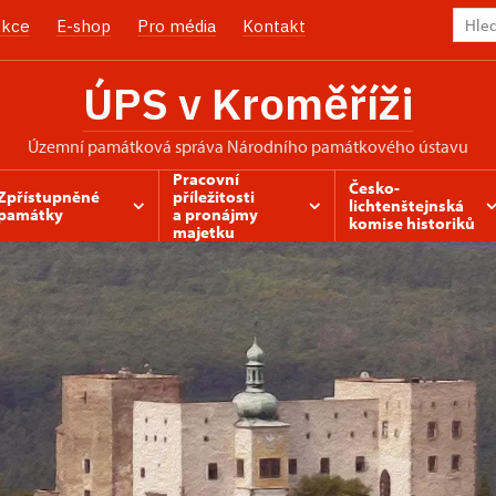
kce
E-shop
Pro média
Kontakt
ÚPS v Kroměříži
územní památková správa Národního památkového ústavu
Pracovní
Česko-
Zpřístupněné
příležitosti
lichtenštejnská
památky
a pronájmy
komise historiků
majetku