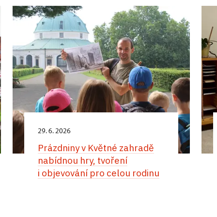
29. 6. 2026
Prázdniny v Květné zahradě
nabídnou hry, tvoření
i objevování pro celou rodinu