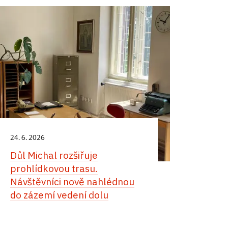
24. 6. 2026
Důl Michal rozšiřuje
prohlídkovou trasu.
Návštěvníci nově nahlédnou
do zázemí vedení dolu