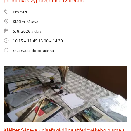
prohlídka s vyprávěním a tvořením
Pro děti
Klášter Sázava
5. 8. 2026
a další
10.15 – 11.45 13.00 – 14.30
rezervace doporučena
Klášter Sázava - písařská dílna středověkého písma s