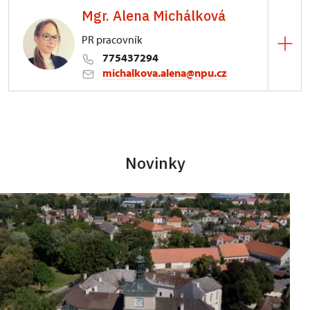
Mgr. Alena Michálková
PR pracovník
775437294
michalkova.alena@npu.cz
ÚPS v Ústí nad Labem
Podmokelská 1/15, Ústí nad Labem 40007
Novinky