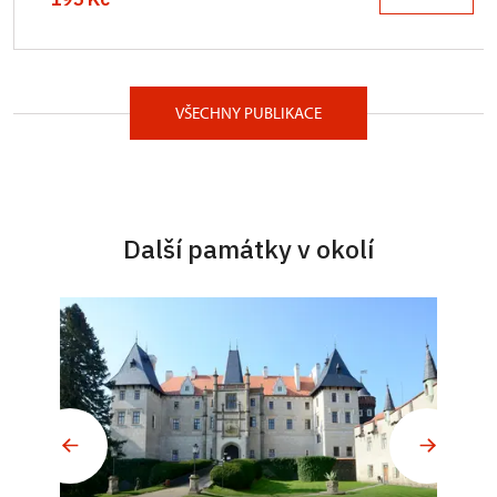
VŠECHNY PUBLIKACE
Další památky v okolí