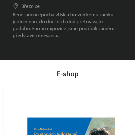
Březnice
Renesanční epocha vtiskla březnickému zámku
jedinečnou, do dnešních dnů přetrvávající
podobu. Formu expozice jsme podřídili záměru
představit renesanci...
E-shop