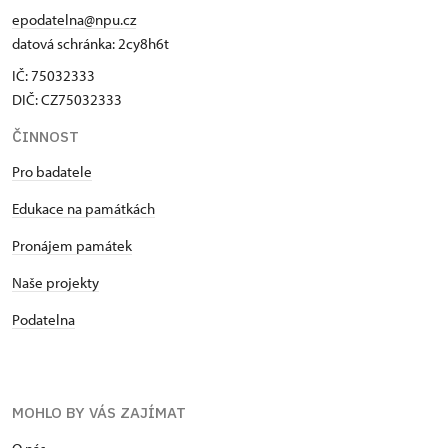
epodatelna@npu.cz
datová schránka: 2cy8h6t​
IČ: 75032333
DIČ: CZ75032333
ČINNOST
Pro badatele
Edukace na památkách
Pronájem památek
Naše projekty
Podatelna
MOHLO BY VÁS ZAJÍMAT