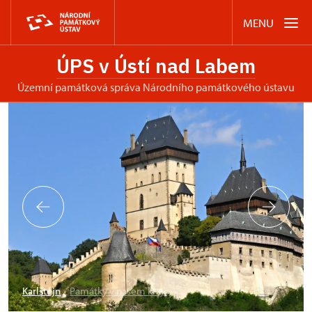
MENU
ÚPS v Ústí nad Labem
územní památková správa Národního památkového ústavu
Karlštejn
Památky v našem kraji