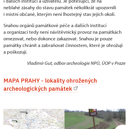
i dalších institucí a uživatelů. Je potěšující, že na
neblahé zásahy do stavu památek několikrát upozornili
i místní občané, kterým není lhostejný stav jejich okolí.
Snahou orgánů památkové péče a dalších institucí
a organizací tedy není návštěvnický provoz na památkách
omezovat, nebo dokonce zakazovat. Snahou je pouze
památky chránit a zabraňovat činnostem, které je ohrožují
a poškozují.
Vladimír Gut, odbor archeologie NPÚ, ÚOP v Praze
MAPA PRAHY - lokality ohrožených
archeologických památek