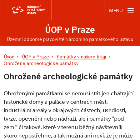
MENU
ÚOP v Praze
územní odborné pracoviště Národního památkového ústavu
Úvod
ÚOP v Praze
Památky v našem kraji
Ohrožené archeologické památky
Ohrožené archeologické památky
Ohroženými památkami se nemusí stát jen chátrající
historické domy a paláce v centrech měst,
industriální areály v okrajových částech, usedlosti,
tvrze, opevnění nebo nádraží, ale i památky "pod
zemí" či takové, které v terénu běžný návštevník
skoro nepostřehne, a tak možná ani neví, že je může