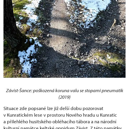
Závist-Šance: poškozená koruna valu se stopami pneumatik
(2019)
Situace zde popsané lze již delší dobu pozorovat
v Kunratickém lese v prostoru Nového hradu u Kunratic
a přilehlého husitského obléhacího tábora a na národní
kulturní památce keltské oppidum Závist. Z této památky