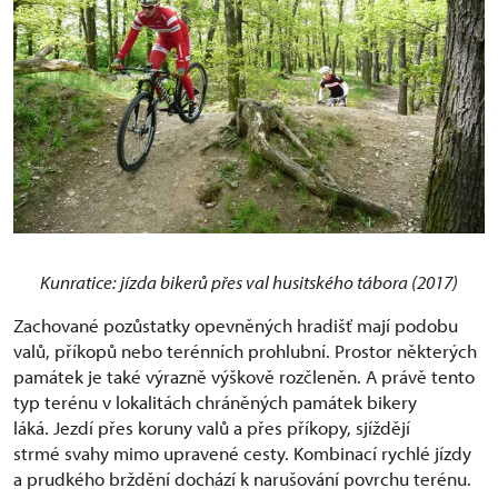
Kunratice: jízda bikerů přes val husitského tábora (2017)
Zachované pozůstatky opevněných hradišť mají podobu
valů, příkopů nebo terénních prohlubní. Prostor některých
památek je také výrazně výškově rozčleněn. A právě tento
typ terénu v lokalitách chráněných památek bikery
láká. Jezdí přes koruny valů a přes příkopy, sjíždějí
strmé svahy mimo upravené cesty. Kombinací rychlé jízdy
a prudkého brždění dochází k narušování povrchu terénu.