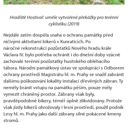
Hradiště Hostivař: uměle vytvořené překážky pro terénní
cyklistiku (2019)
Nejdále zatím dospěla snaha o ochranu památky před
ničivými aktivitami bikerů v Kunraticích. Po
náročné rekonstrukci pozůstatků Nového hradu krále
Václava IV. bylo potřeba ochránit i do dnešní doby vzácně
zachovalé terénní pozůstatky husitského obléhacího
tábora. Národní památkový ústav ve spolupráci s Odborem
ochrany prostředí Magistrátu hl. m. Prahy se snažil zabránit
dalšímu poškozování lokality instalací dřevěných zábran. Ty
neměly bránit vstupu na památku pěším, pouze měly
vymezit chráněný prostor. Zábrany však byly,
pravděpodobně bikery, téměř úplně zlikvidovány. Protože
však jízdy bikerů ohrožovaly i lesní prostředí, použil podnik
Lesy hl. m. Prahy jako další zábrany silné pokácené kmeny
stromů.