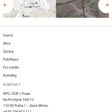
Domů
Akce
Zprávy
Publikace
Pro média
Kontakty
KONTAKT
NPÚ, ÚOP v Praze
Na Perštýně 356/12
110 00 Praha 1 – Staré Město
+420 234 653 111