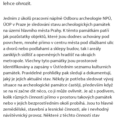
lehce ohrozit.
Jedním z úkolů pracovní náplně Odboru archeologie NPÚ,
ÚOP v Praze je sledování stavu archeologických památek
na území hlavního města Prahy. K těmto památkám patří
jak pozůstatky objektů, které jsou dodnes uchovány pod
povrchem, mnohé přímo v centru města pod dlažbami ulic
a dvorů nebo podlahami a sklepy budov, tak i areály
zaniklých sídlišť a opevněných hradišť na okrajích
metropole. Všechny tyto památky jsou prostorově
identifikovány a zapsány v Ústředním seznamu kulturních
památek. Pravidelné prohlídky pak sledují a dokumentují,
jaký je jejich aktuální stav. Někdy je potřeba sledovat vývoj
situace na archeologické památce častěji, především když
se na ní začne dít něco, co ji může ovlivnit. Je až s podivem,
kolik různých činností přímo v prostoru takových památek
nebo v jejich bezprostředním okolí probíhá. Jsou to hlavně
zemědělské, stavební a lesnické činnosti, ale i nevhodný
návštěvnický provoz. Některé z těchto činností stav