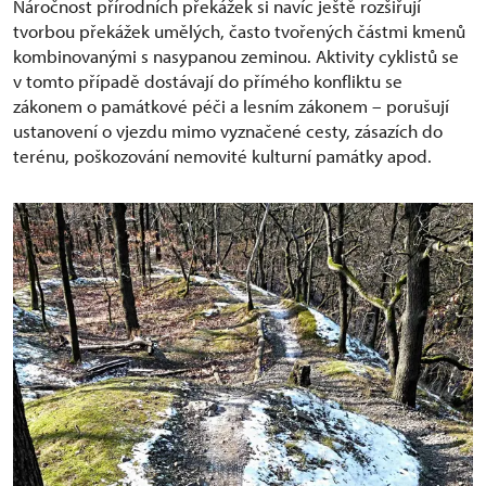
Náročnost přírodních překážek si navíc ještě rozšiřují
tvorbou překážek umělých, často tvořených částmi kmenů
kombinovanými s nasypanou zeminou. Aktivity cyklistů se
v tomto případě dostávají do přímého konfliktu se
zákonem o památkové péči a lesním zákonem – porušují
ustanovení o vjezdu mimo vyznačené cesty, zásazích do
terénu, poškozování nemovité kulturní památky apod.