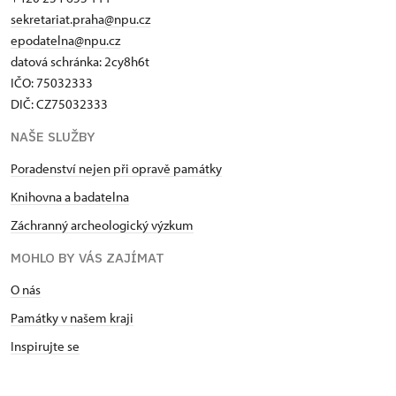
sekretariat.praha@npu.cz
epodatelna@npu.cz
datová schránka: 2cy8h6t​
IČO: 75032333
DIČ: CZ75032333
NAŠE SLUŽBY
Poradenství nejen při opravě památky
Knihovna a badatelna
Záchranný archeologický výzkum
MOHLO BY VÁS ZAJÍMAT
O nás
Památky v našem kraji
Inspirujte se