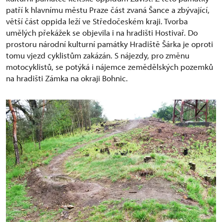
patří k hlavnímu městu Praze část zvaná Šance a zbývající,
větší část oppida leží ve Středočeském kraji. Tvorba
umělých překážek se objevila i na hradišti Hostivař. Do
prostoru národní kulturní památky Hradiště Šárka je oproti
tomu vjezd cyklistům zakázán. S nájezdy, pro změnu
motocyklistů, se potýká i nájemce zemědělských pozemků
na hradišti Zámka na okraji Bohnic.