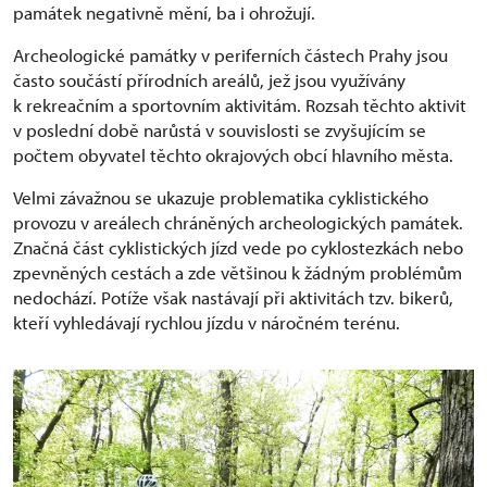
památek negativně mění, ba i ohrožují.
Archeologické památky v periferních částech Prahy jsou
často součástí přírodních areálů, jež jsou využívány
k rekreačním a sportovním aktivitám. Rozsah těchto aktivit
v poslední době narůstá v souvislosti se zvyšujícím se
počtem obyvatel těchto okrajových obcí hlavního města.
Velmi závažnou se ukazuje problematika cyklistického
provozu v areálech chráněných archeologických památek.
Značná část cyklistických jízd vede po cyklostezkách nebo
zpevněných cestách a zde většinou k žádným problémům
nedochází. Potíže však nastávají při aktivitách tzv. bikerů,
kteří vyhledávají rychlou jízdu v náročném terénu.