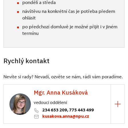
pondělí a středa
návštěvu na konkrétní čas je potřeba předem
ohlásit
po předchozí domluvě je možné přijít i v jiném
termínu
Rychlý kontakt
Nevíte si rady? Nevadí, ozvěte se nám, rádi vám poradíme.
Mgr. Anna Kusáková
vedoucí oddělení
234 653 209, 775 443 499
kusakova.anna@npu.cz
ÚOP v Praze