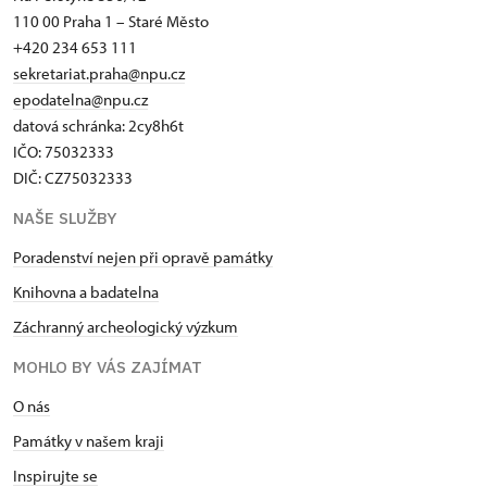
110 00 Praha 1 – Staré Město
+420 234 653 111
sekretariat.praha@npu.cz
epodatelna@npu.cz
datová schránka: 2cy8h6t​
IČO: 75032333
DIČ: CZ75032333
NAŠE SLUŽBY
Poradenství nejen při opravě památky
Knihovna a badatelna
Záchranný archeologický výzkum
MOHLO BY VÁS ZAJÍMAT
O nás
Památky v našem kraji
Inspirujte se