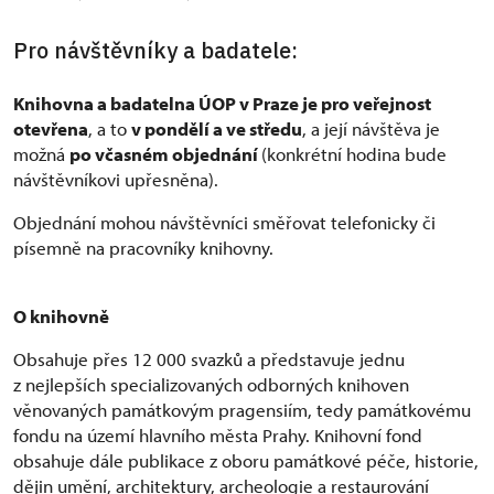
Pro návštěvníky a badatele:
Knihovna a badatelna ÚOP v Praze je pro veřejnost
otevřena
, a to
v pondělí a ve
st
ředu
, a její návštěva je
možná
po
včasném objednání
(konkrétní hodina bude
návštěvníkovi upřesněna).
Objednání mohou návštěvníci směřovat telefonicky či
písemně na pracovníky knihovny.
O knihovně
Obsahuje přes 12 000 svazků a představuje jednu
z nejlepších specializovaných odborných knihoven
věnovaných památkovým pragensiím, tedy památkovému
fondu na území hlavního města Prahy. Knihovní fond
obsahuje dále publikace z oboru památkové péče, historie,
dějin umění, architektury, archeologie a restaurování