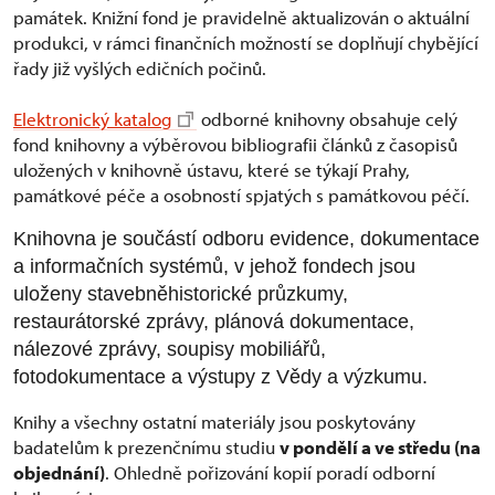
památek. Knižní fond je pravidelně aktualizován o aktuální
produkci, v rámci finančních možností se doplňují chybějící
řady již vyšlých edičních počinů.
Elektronický katalog
odborné knihovny obsahuje celý
fond knihovny a výběrovou bibliografii článků z časopisů
uložených v knihovně ústavu, které se týkají Prahy,
památkové péče a osobností spjatých s památkovou péčí.
Knihovna je součástí odboru evidence, dokumentace
a informačních systémů,
v jehož fondech jsou
uloženy stavebněhistorické průzkumy,
restaurátorské zprávy, plánová dokumentace,
nálezové zprávy, soupisy mobiliářů,
fotodokumentace a výstupy z Vědy a výzkumu.
Knihy a všechny ostatní materiály jsou poskytovány
badatelům k prezenčnímu studiu
v pondělí a ve středu (na
objednání)
. Ohledně pořizování kopií poradí odborní