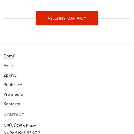
Na Perštýně 356/12, Praha 11000
VŠECHNY KONTAKTY
Domů
Akce
Zprávy
Publikace
Pro média
Kontakty
KONTAKT
NPÚ, ÚOP v Praze
Na Perštýně 356/12