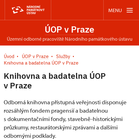
MENU
ÚOP v Praze
územní odborné pracoviště Národního památkového ústavu
Úvod
ÚOP v Praze
Služby
Knihovna a badatelna ÚOP v Praze
Knihovna a badatelna ÚOP
v Praze
Odborná knihovna přístupná veřejnosti disponuje
rozsáhlým fondem pragensií a badatelnou
s dokumentačními fondy, stavebně-historickými
průzkumy, restaurátorskými zprávami a dalšími
odbornými podklady.