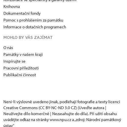
Knihovna
Dokumentační fondy
Pomoc s prohlášením za památku
Informace o dotačních programech
MOHLO BY VÁS ZAJÍMAT
O nás
Památky v našem kraji
Inspirujte se
Pracovní příležitosti
Publikační činnost
Není-li výslovně uvedeno jinak, podléhají fotografie a texty
licenci
Creative Commons
(CC BY-NC-ND 3.0 CZ) (Uveďte autora |
Neužívejte dílo komerčně | Nezasahujte do díla). Při užití obsahu
uvádějte odkaz na stránky www.npu.cz a „zdroj: Národní památkový
ústav“