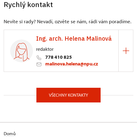
Rychlý kontakt
Nevíte si rady? Nevadí, ozvěte se nám, rádi vám poradíme.
Ing. arch. Helena Malinová
redaktor
778 410 825
malinova.helena@npu.cz
ÚOP v Lokti
Kostelní 81/25, Loket 35733
VŠECHNY KONTAKTY
Domů