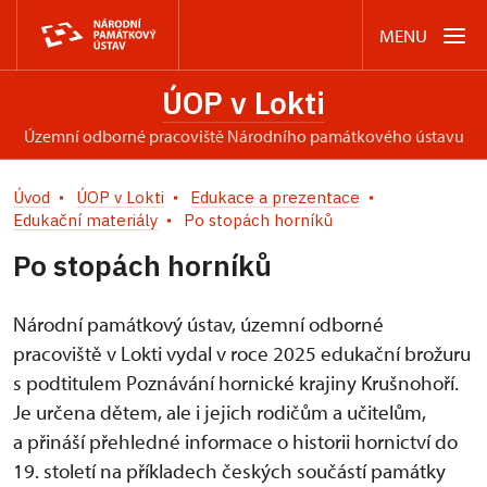
MENU
ÚOP v Lokti
územní odborné pracoviště Národního památkového ústavu
Úvod
ÚOP v Lokti
Edukace a prezentace
Edukační materiály
Po stopách horníků
Po stopách horníků
Národní památkový ústav, územní odborné
pracoviště v Lokti vydal v roce 2025 edukační brožuru
s podtitulem Poznávání hornické krajiny Krušnohoří.
Je určena dětem, ale i jejich rodičům a učitelům,
a přináší přehledné informace o historii hornictví do
19. století na příkladech českých součástí památky