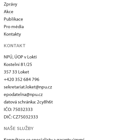
Zprávy
Akce
Publikace
Pro média
Kontakty
KONTAKT
NPÚ, ÚOP v Lokti
Kostelní 81/25
357 33 Loket
+420 352 684 796
sekretariat.loket@npu.cz
epodatelna@npu.cz
datová schránka: 2cy8h6t​
IČO: 75032333
DIČ: CZ75032333
NAŠE SLUŽBY
Konzultace se specialisty a garanty území