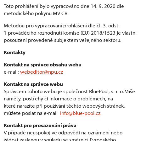
Toto prohlášení bylo vypracováno dne 14. 9. 2020 dle
metodického pokynu MV ČR.
Metodou pro vypracování prohlášení dle čl. 3. odst.
1 prováděcího rozhodnutí komise (EU) 2018/1523 je vlastní
posouzení provedené subjektem veřejného sektoru.
Kontakty
Kontakt na správce obsahu webu
e-mail:
webeditor@npu.cz
Kontakt na správce webu
Správcem tohoto webu je společnost BluePool, s. r. o. Vaše
náměty, postřehy či informace o problémech, na
které narazíte při používání těchto webových stránek,
můžete poslat na e-mail
info@blue-pool.cz
.
Kontakt pro prosazování práva
V případě neuspokojivé odpovědi na oznámení nebo
žádost zaslanou v souladu se směrnicí Evropského