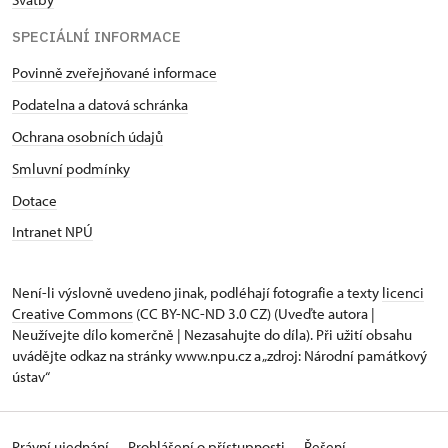
SPECIÁLNÍ INFORMACE
Povinně zveřejňované informace
Podatelna a datová schránka
Ochrana osobních údajů
Smluvní podmínky
Dotace
Intranet NPÚ
Není-li výslovně uvedeno jinak, podléhají fotografie a texty
licenci
Creative Commons
(CC BY-NC-ND 3.0 CZ) (Uveďte autora |
Neužívejte dílo komerčně | Nezasahujte do díla). Při užití obsahu
uvádějte odkaz na stránky www.npu.cz a „zdroj: Národní památkový
ústav“
Právní ujednání
Prohlášení o přístupnosti
Řešení