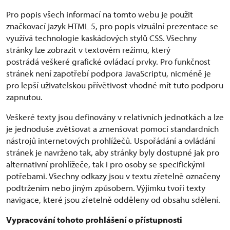
Pro popis všech informací na tomto webu je použit
značkovací jazyk HTML 5, pro popis vizuální prezentace se
využívá technologie kaskádových stylů CSS. Všechny
stránky lze zobrazit v textovém režimu, který
postrádá veškeré grafické ovládací prvky. Pro funkčnost
stránek není zapotřebí podpora JavaScriptu, nicméně je
pro lepší uživatelskou přívětivost vhodné mít tuto podporu
zapnutou.
Veškeré texty jsou definovány v relativních jednotkách a lze
je jednoduše zvětšovat a zmenšovat pomocí standardních
nástrojů internetových prohlížečů. Uspořádání a ovládání
stránek je navrženo tak, aby stránky byly dostupné jak pro
alternativní prohlížeče, tak i pro osoby se specifickými
potřebami. Všechny odkazy jsou v textu zřetelně označeny
podtržením nebo jiným způsobem. Výjimku tvoří texty
navigace, které jsou zřetelně odděleny od obsahu sdělení.
Vypracování tohoto prohlášení o přístupnosti