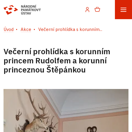
Úvod
Akce
Večerní prohlídka s korunním...
Večerní prohlídka s korunním
princem Rudolfem a korunní
princeznou Štěpánkou