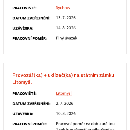
Sychrov
PRACOVIŠTĚ:
13. 7. 2026
DATUM ZVEŘEJNĚNÍ:
14. 8. 2026
UZÁVĚRKA:
Plný úvazek
PRACOVNÍ POMĚR:
Provozář(ka) + uklízeč(ka) na státním zámku
Litomyšl
Litomyšl
PRACOVIŠTĚ:
2. 7. 2026
DATUM ZVEŘEJNĚNÍ:
10. 8. 2026
UZÁVĚRKA:
Pracovní poměr na dobu určitou
PRACOVNÍ POMĚR:
1 rok (s možností prodloužení na