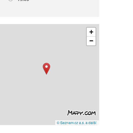
+
−
© Seznam.cz a.s. a další