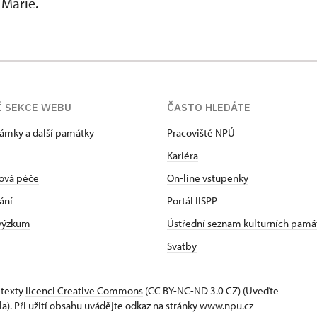
 Marie.
Í SEKCE WEBU
ČASTO HLEDÁTE
zámky a další památky
Pracoviště NPÚ
Kariéra
ová péče
On-line vstupenky
ání
Portál IISPP
 výzkum
Ústřední seznam kulturních pamá
Svatby
 texty
licenci Creative Commons
(CC BY-NC-ND 3.0 CZ) (Uveďte
la). Při užití obsahu uvádějte odkaz na stránky www.npu.cz