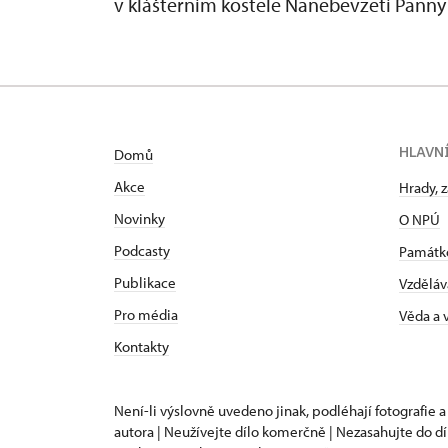
v klášterním kostele Nanebevzetí Panny
HLAVN
Domů
Akce
Hrady, 
Novinky
O NPÚ
Podcasty
Památk
Publikace
Vzděláv
Pro média
Věda a
Kontakty
Není-li výslovně uvedeno jinak, podléhají fotografie a
autora | Neužívejte dílo komerčně | Nezasahujte do dí