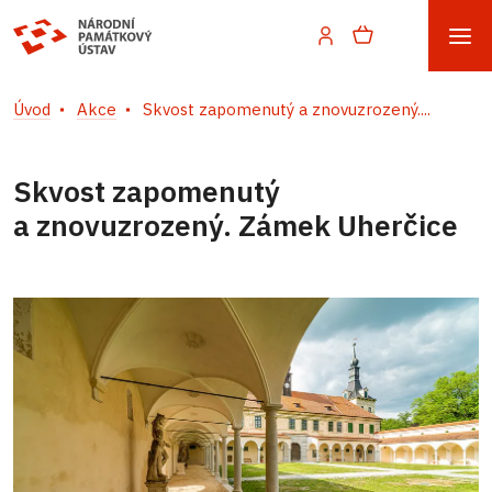
Úvod
Akce
Skvost zapomenutý a znovuzrozený....
Skvost zapomenutý
a znovuzrozený. Zámek Uherčice