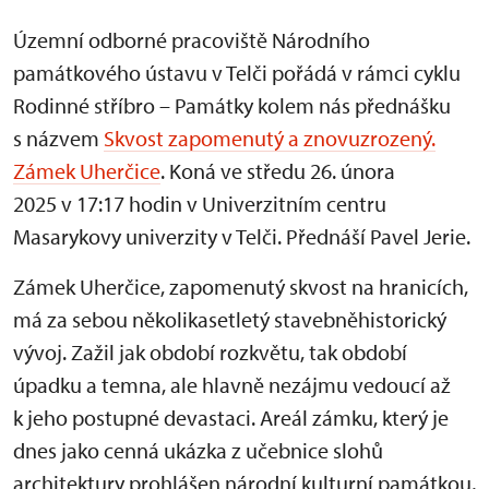
Územní odborné pracoviště Národního
památkového ústavu v Telči pořádá v rámci cyklu
Rodinné stříbro – Památky kolem nás přednášku
s názvem
Skvost zapomenutý a znovuzrozený.
Zámek Uherčice
. Koná ve středu 26. února
2025 v 17:17 hodin v Univerzitním centru
Masarykovy univerzity v Telči. Přednáší Pavel Jerie.
Zámek Uherčice, zapomenutý skvost na hranicích,
má za sebou několikasetletý stavebněhistorický
vývoj. Zažil jak období rozkvětu, tak období
úpadku a temna, ale hlavně nezájmu vedoucí až
k jeho postupné devastaci. Areál zámku, který je
dnes jako cenná ukázka z učebnice slohů
architektury prohlášen národní kulturní památkou,