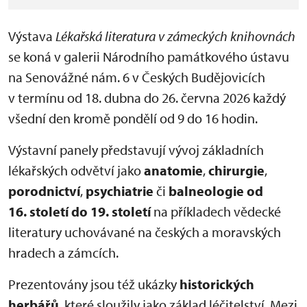
Výstava
Lékařská literatura v zámeckých knihovnách
se koná v galerii Národního památkového ústavu
na Senovážné nám. 6 v Českých Budějovicích
v termínu od 18. dubna do 26. června 2026 každý
všední den kromě pondělí od 9 do 16 hodin.
Výstavní panely představují vývoj základních
lékařských odvětví jako
anatomie
,
chirurgie
,
porodnictví
,
psychiatrie
či
balneologie od
16. století do 19. století
na příkladech vědecké
literatury uchovávané na českých a moravských
hradech a zámcích.
Prezentovány jsou též ukázky
historických
herbářů
, které sloužily jako základ léčitelství. Mezi