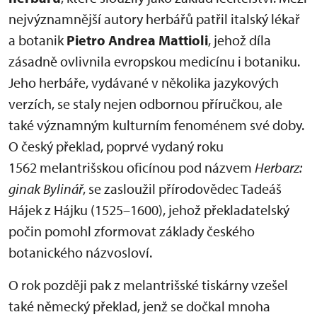
nejvýznamnější autory herbářů patřil italský lékař
a botanik
Pietro Andrea Mattioli
, jehož díla
zásadně ovlivnila evropskou medicínu i botaniku.
Jeho herbáře, vydávané v několika jazykových
verzích, se staly nejen odbornou příručkou, ale
také významným kulturním fenoménem své doby.
O český překlad, poprvé vydaný roku
1562 melantrišskou oficínou pod názvem
Herbarz:
ginak Bylinář
, se zasloužil přírodovědec Tadeáš
Hájek z Hájku (1525–1600), jehož překladatelský
počin pomohl zformovat základy českého
botanického názvosloví.
O rok později pak z melantrišské tiskárny vzešel
také německý překlad, jenž se dočkal mnoha