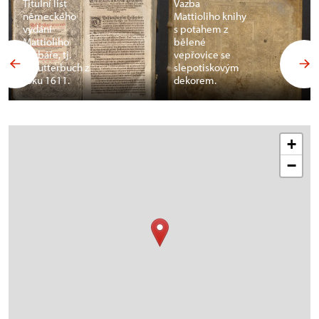
Titulní list
Vazba
německého
Mattioliho knihy
vydání
s potahem z
Mattioliho
bělené
herbáře, tj.
vepřovice se
Kreutterbuch z
slepotiskovým
roku 1611.
dekorem.
+
−