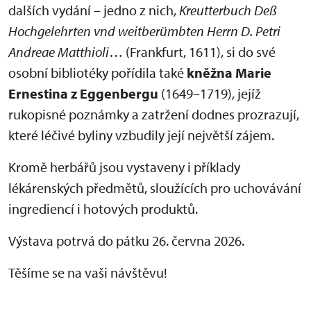
dalších vydání – jedno z nich,
Kreutterbuch Deß
Hochgelehrten vnd weitberümbten Herrn D. Petri
Andreae Matthioli
… (Frankfurt, 1611), si do své
osobní bibliotéky pořídila také
kněžna Marie
Ernestina z Eggenbergu
(1649–1719), jejíž
rukopisné poznámky a zatržení dodnes prozrazují,
které léčivé byliny vzbudily její největší zájem.
Kromě herbářů jsou vystaveny i příklady
lékárenských předmětů, sloužících pro uchovávání
ingrediencí i hotových produktů.
Výstava potrvá do pátku 26. června 2026.
Těšíme se na vaši návštěvu!