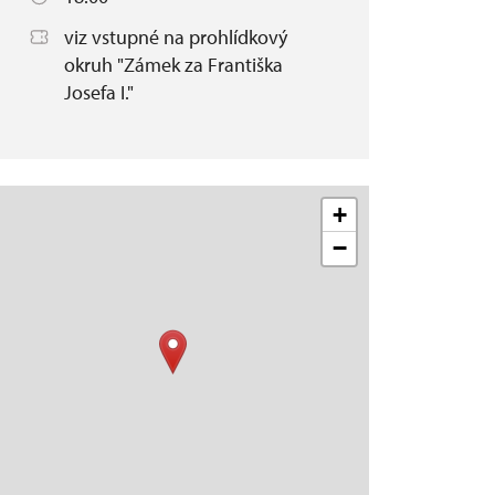
viz vstupné na prohlídkový
okruh "Zámek za Františka
Josefa I."
+
−