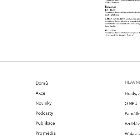
HLAVN
Domů
Akce
Hrady, 
Novinky
O NPÚ
Podcasty
Památk
Publikace
Vzděláv
Pro média
Věda a