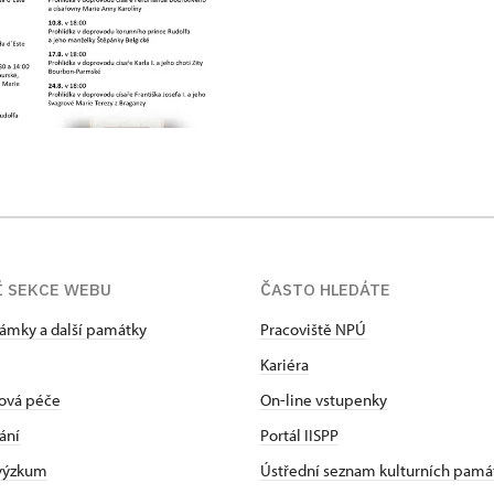
Í SEKCE WEBU
ČASTO HLEDÁTE
zámky a další památky
Pracoviště NPÚ
Kariéra
ová péče
On-line vstupenky
ání
Portál IISPP
 výzkum
Ústřední seznam kulturních pamá