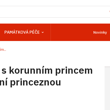
PAMÁTKOVÁ PÉČE
Novinky
m...
a s korunním princem
ní princeznou