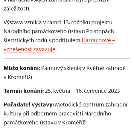
záležitostí.
Výstava vznikla v rámci 13. ročníku projektu
Národního památkového ústavu Po stopách
šlechtických rodů s podtitulem
Harrachové –
vznešenost zavazuje
.
Místo konání:
Palmový skleník v Květné zahradě
v Kroměříži
Termín konání:
25. května – 16. července 2023
Pořadatel výstavy:
Metodické centrum zahradní
kultury při odborném pracovišti Národního
památkového ústavu v Kroměříži