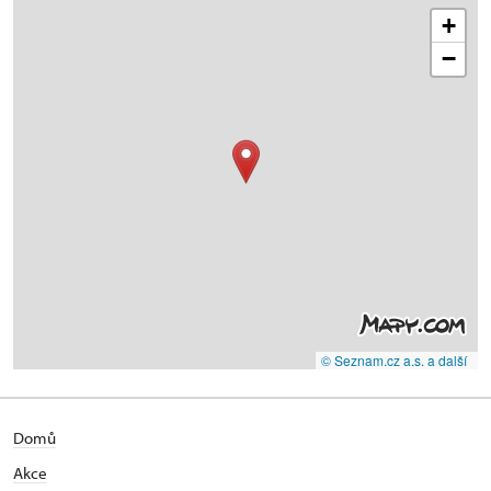
+
−
© Seznam.cz a.s. a další
Domů
Akce