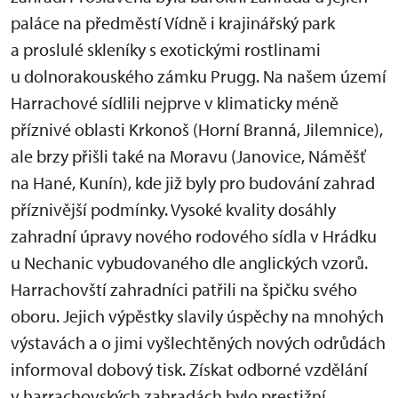
paláce na předměstí Vídně i krajinářský park
a proslulé skleníky s exotickými rostlinami
u dolnorakouského zámku Prugg. Na našem území
Harrachové sídlili nejprve v klimaticky méně
příznivé oblasti Krkonoš (Horní Branná, Jilemnice),
ale brzy přišli také na Moravu (Janovice, Náměšť
na Hané, Kunín), kde již byly pro budování zahrad
příznivější podmínky. Vysoké kvality dosáhly
zahradní úpravy nového rodového sídla v Hrádku
u Nechanic vybudovaného dle anglických vzorů.
Harrachovští zahradníci patřili na špičku svého
oboru. Jejich výpěstky slavily úspěchy na mnohých
výstavách a o jimi vyšlechtěných nových odrůdách
informoval dobový tisk. Získat odborné vzdělání
v harrachovských zahradách bylo prestižní