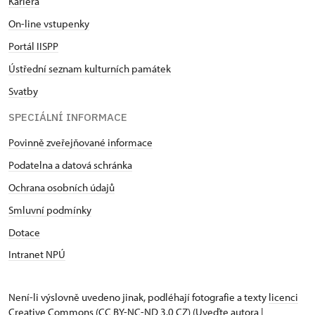
Kariéra
On-line vstupenky
Portál IISPP
Ústřední seznam kulturních památek
Svatby
SPECIÁLNÍ INFORMACE
Povinně zveřejňované informace
Podatelna a datová schránka
Ochrana osobních údajů
Smluvní podmínky
Dotace
Intranet NPÚ
Není-li výslovně uvedeno jinak, podléhají fotografie a texty
licenci
Creative Commons
(CC BY-NC-ND 3.0 CZ) (Uveďte autora |