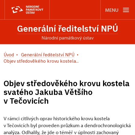
MENU
Generální ředitelství NPÚ
Národní památkový ústav
Úvod
Generální ředitelství NPÚ
Objev středověkého krovu kostela...
Objev středověkého krovu kostela
svatého Jakuba Většího
v Tečovicích
V rámci citlivých oprav historického krovu kostela
v Tečovicích byl proveden průzkum a dendrochronologická
analýza. Odhalily, že jde o téměř v úplnosti zachovaný