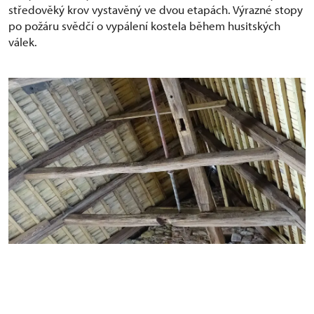
středověký krov vystavěný ve dvou etapách. Výrazné stopy
po požáru svědčí o vypálení kostela během husitských
válek.
Objev středověkého krovu kostela sv. Jakuba
Většího v Tečovicích