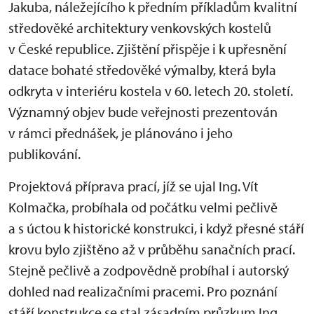
Jakuba, náležejícího k předním příkladům kvalitní
středověké architektury venkovských kostelů
v České republice. Zjištění přispěje i k upřesnění
datace bohaté středověké výmalby, která byla
odkryta v interiéru kostela v 60. letech 20. století.
Významný objev bude veřejnosti prezentován
v rámci přednášek, je plánováno i jeho
publikování.
Projektová příprava prací, jíž se ujal Ing. Vít
Kolmačka, probíhala od počátku velmi pečlivě
a s úctou k historické konstrukci, i když přesné stáří
krovu bylo zjištěno až v průběhu sanačních prací.
Stejně pečlivě a zodpovědně probíhal i autorský
dohled nad realizačními pracemi. Pro poznání
stáří konstrukce se stal zásadním průzkum Ing.