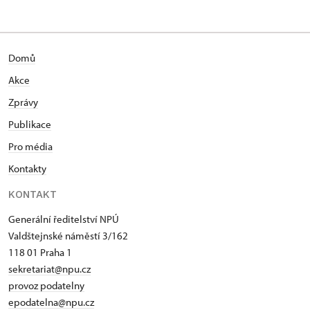
Domů
Akce
Zprávy
Publikace
Pro média
Kontakty
KONTAKT
Generální ředitelství NPÚ
Valdštejnské náměstí 3/162
118 01 Praha 1
sekretariat@npu.cz
provoz podatelny
epodatelna@npu.cz