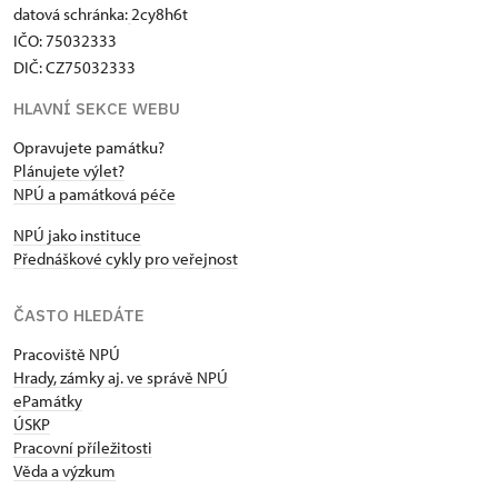
datová schránka:
2cy8h6t​
IČO: 75032333
DIČ: CZ75032333
HLAVNÍ SEKCE WEBU
Opravujete památku?
Plánujete výlet?
NPÚ a památková péče
NPÚ jako instituce
Přednáškové cykly pro veřejnost
ČASTO HLEDÁTE
Pracoviště NPÚ
Hrady, zámky aj. ve správě NPÚ
ePamátky
ÚSKP
Pracovní příležitosti
Věda a výzkum