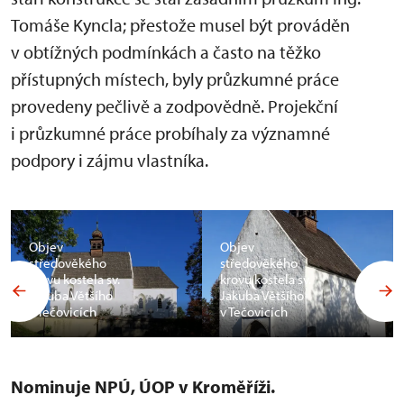
Tomáše Kyncla; přestože musel být prováděn
v obtížných podmínkách a často na těžko
přístupných místech, byly průzkumné práce
provedeny pečlivě a zodpovědně. Projekční
i průzkumné práce probíhaly za významné
podpory i zájmu vlastníka.
Objev
Objev
středověkého
středověkého
krovu kostela sv.
krovu kostela sv.
Jakuba Většího
Jakuba Většího
v Tečovicích
v Tečovicích
Nominuje NPÚ, ÚOP v Kroměříži.