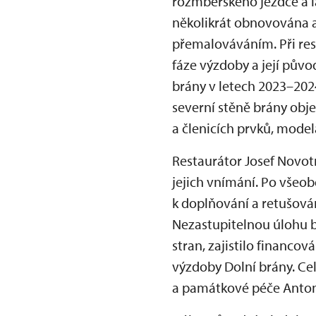
rožmberského jezdce a la
několikrát obnovována a
přemalováváním. Při res
fáze výzdoby a její pův
brány v letech 2023–202
severní stěně brány obj
a členicích prvků, model
Restaurátor Josef Novotn
jejich vnímání. Po všeo
k doplňování a retušován
Nezastupitelnou úlohu b
stran, zajistilo financo
výzdoby Dolní brány. Ce
a památkové péče Anton