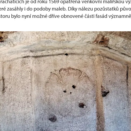
rachaticích je od roku 1569 opatřená venkovní malířskou vý
eré zasáhly i do podoby maleb. Díky nálezu pozůstatků pův
toru bylo nyní možné dříve obnovené části fasád významně