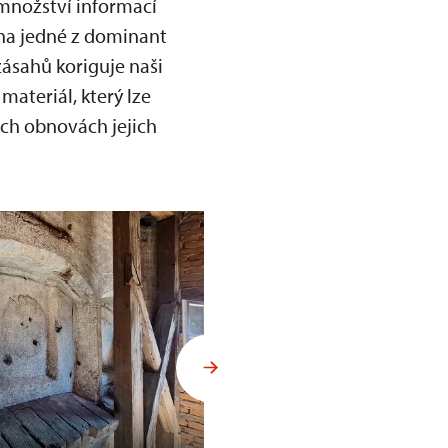
 množství informací
na jedné z dominant
ásahů koriguje naši
ateriál, který lze
ších obnovách jejich