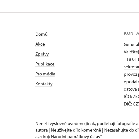
KONT
Domů
Akce
Generál
Valdšte
Zprávy
118 01 
Publikace
sekreta
Pro média
provoz 
epodat
Kontakty
datová 
IČO: 7
DIČ: C
Není-li výslovně uvedeno jinak, podléhají fotografie a
autora | Neužívejte dílo komerčně | Nezasahujte do dí
a „zdroj: Národní památkový ústav“