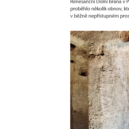
Renesanční Dolní brána v P
proběhlo několik obnov, kt
v běžně nepřístupném pros