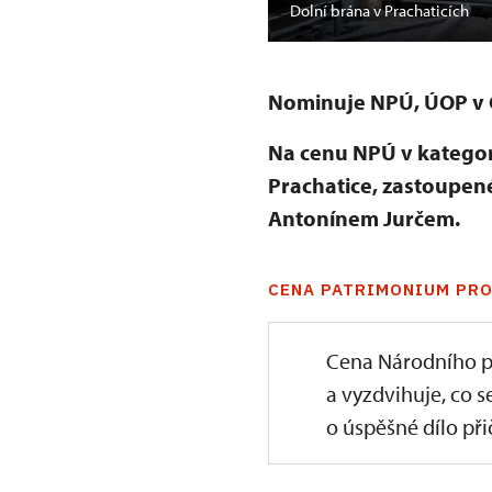
Dolní brána v Prachaticích
Nominuje NPÚ, ÚOP v 
Na cenu NPÚ v kategori
Prachatice, zastoupen
Antonínem Jurčem.
CENA PATRIMONIUM PRO
Cena Národního p
a vyzdvihuje, co s
o úspěšné dílo přič