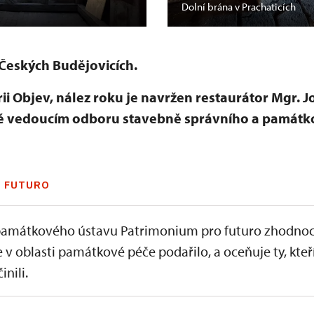
Dolní brána v Prachaticích
Českých Budějovicích.
i Objev, nález roku je navržen restaurátor Mgr. 
é vedoucím odboru stavebně správního a památko
 FUTURO
amátkového ústavu Patrimonium pro futuro zhodnoc
e v oblasti památkové péče podařilo, a oceňuje ty, kteř
inili.