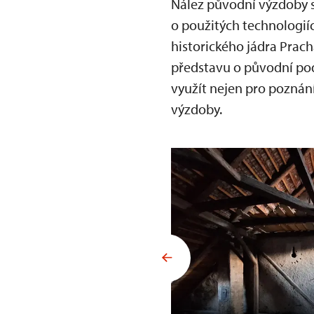
Nález původní výzdoby s
o použitých technologií
historického jádra Prac
představu o původní pod
využít nejen pro poznání
výzdoby.