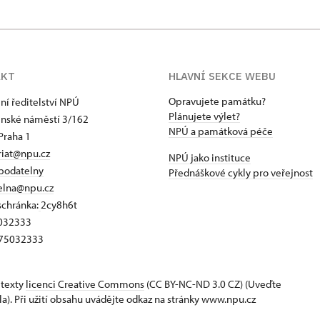
AKT
HLAVNÍ SEKCE WEBU
Opravujete památku?
ní ředitelství NPÚ
Plánujete výlet?
jnské náměstí 3/162
NPÚ a památková péče
Praha 1
riat@npu.cz
NPÚ jako instituce
podatelny
Přednáškové cykly pro veřejnost
elna@npu.cz
schránka:
2cy8h6t​
5032333
Z75032333
 texty
licenci Creative Commons
(CC BY-NC-ND 3.0 CZ) (Uveďte
la). Při užití obsahu uvádějte odkaz na stránky www.npu.cz