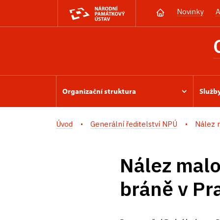
Novinky
A
Organizační struktura
Služb
Úvod
Generální ředitelství NPÚ
Nález 
Nález malo
bráně v Pr