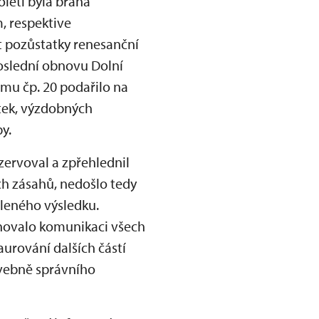
oletí byla brána
, respektive
t pozůstatky renesanční
poslední obnovu Dolní
mu čp. 20 podařilo na
tek, výzdobných
y.
nzervoval a zpřehlednil
ch zásahů, nedošlo tedy
eleného výsledku.
inovalo komunikaci všech
aurování dalších částí
avebně správního