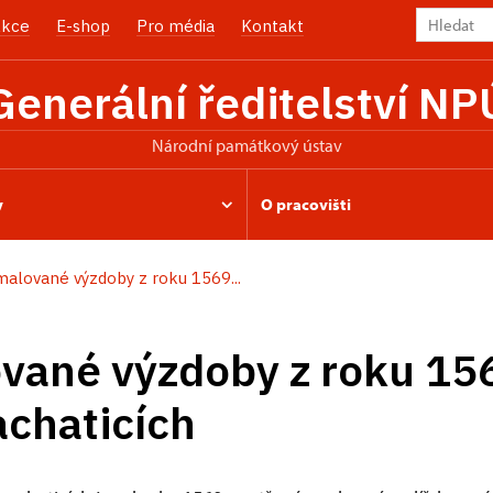
kce
E-shop
Pro média
Kontakt
Generální ředitelství NP
Národní památkový ústav
y
O pracovišti
malované výzdoby z roku 1569...
vané výzdoby z roku 156
achaticích