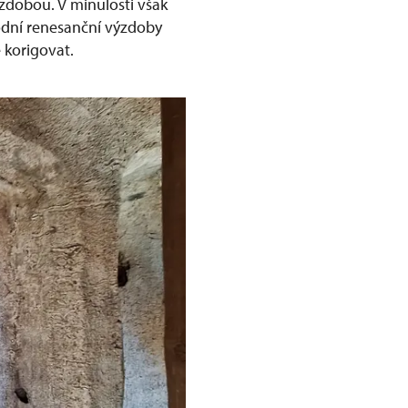
zdobou. V minulosti však
odní renesanční výzdoby
 korigovat.