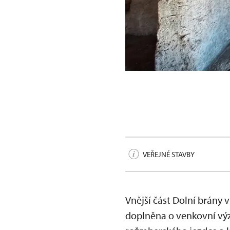
Dolní brána v Prachatic
VEŘEJNÉ STAVBY
Vnější část Dolní brány v
doplněna o venkovní výzd