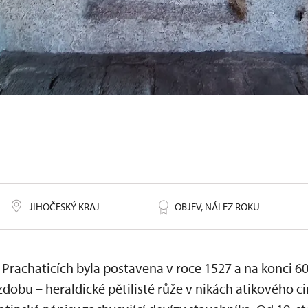
ích
JIHOČESKÝ KRAJ
OBJEV, NÁLEZ ROKU
 Prachaticích byla postavena v roce 1527 a na konci 60. 
obu – heraldické pětilisté růže v nikách atikového c