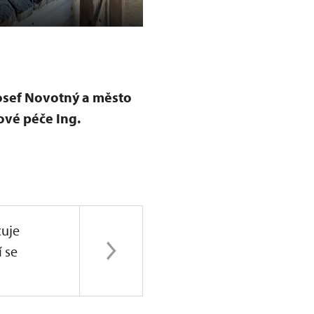
Dolní brána v Prachaticích
Josef Novotný a město
vé péče Ing.
uje
í se