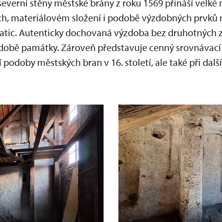
everní stěny městské brány z roku 1569 přináší velké
ch, materiálovém složení i podobě výzdobných prvků 
hatic. Autenticky dochovaná výzdoba bez druhotných z
obě památky. Zároveň představuje cenný srovnávací m
 podoby městských bran v 16. století, ale také při dal