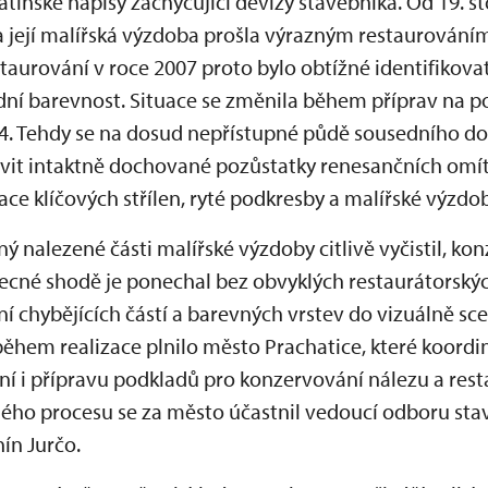
tinské nápisy zachycující devízy stavebníka. Od 19. st
 její malířská výzdoba prošla výrazným restaurováním
taurování v roce 2007 proto bylo obtížné identifikova
odní barevnost. Situace se změnila během příprav na 
4. Tehdy se na dosud nepřístupné půdě sousedního do
evit intaktně dochované pozůstatky renesančních omí
ace klíčových střílen, ryté podkresby a malířské výzdob
ý nalezené části malířské výzdoby citlivě vyčistil, ko
becné shodě je ponechal bez obvyklých restaurátorský
í chybějících částí a barevných vrstev do vizuálně sc
ěhem realizace plnilo město Prachatice, které koord
vání i přípravu podkladů pro konzervování nálezu a rest
lého procesu se za město účastnil vedoucí odboru st
ín Jurčo.