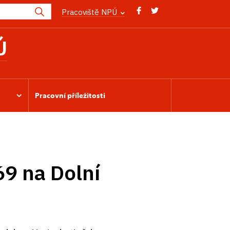
Pracoviště NPÚ
Ú
Pracovní příležitosti
9 na Dolní