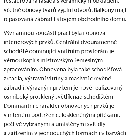
restaurována fasáda s keramickým obkladem,
včetně obnovy tvarů výplní otvorů. Balkony mají
repasovaná zábradlí s logem obchodního domu.
Významnou součástí prací byla i obnova
interiérových prvků. Centrální dvouramenné
schodiště dominující vnitřním prostorám je
věrnou kopií s mistrovským řemeslným
zpracováním. Obnovena byla také schodišťová
zrcadla, výstavní vitríny a masivní dřevěné
zábradlí. Výrazným prvkem je nově realizovaný
osmiboký prosklený světlík nad schodištěm.
Dominantní charakter obnovených prvků je
v interiéru podtržen celoskleněnými příčkami,
pečlivě vybranými a umístěnými svítidly
a zařízením v jednoduchých formách i v barvách