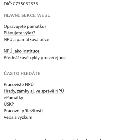
DIČ: CZ75032333
HLAVNÍ SEKCE WEBU
Opravujete památku?
Plánujete výlet?
NPÚ a památková péče
NPÚ jako instituce
Přednáškové cykly pro veřejnost
ČASTO HLEDÁTE
Pracoviště NPÚ
Hrady, zámky aj. ve správě NPÚ
ePamátky
ÚSKP
Pracovní příležitosti
Věda a výzkum