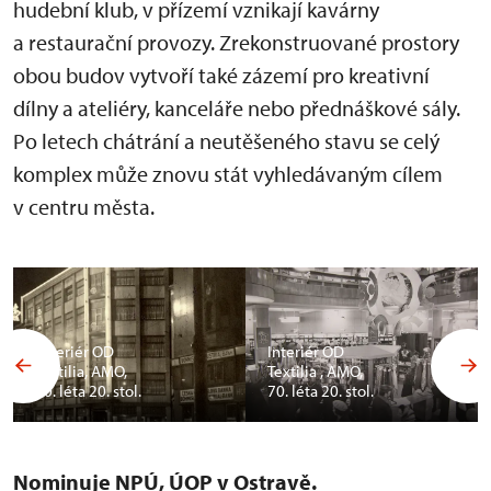
hudební klub, v přízemí vznikají kavárny
a restaurační provozy. Zrekonstruované prostory
obou budov vytvoří také zázemí pro kreativní
dílny a ateliéry, kanceláře nebo přednáškové sály.
Po letech chátrání a neutěšeného stavu se celý
komplex může znovu stát vyhledávaným cílem
v centru města.
Exteriér OD
Interiér OD
Textilia, AMO,
Textilia , AMO,
30. léta 20. stol.
70. léta 20. stol.
Nominuje NPÚ, ÚOP v Ostravě.