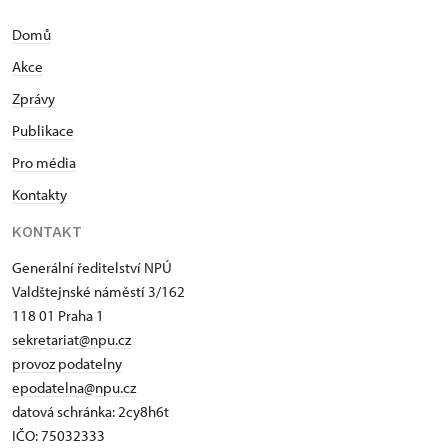
Domů
Akce
Zprávy
Publikace
Pro média
Kontakty
KONTAKT
Generální ředitelství NPÚ
Valdštejnské náměstí 3/162
118 01 Praha 1
sekretariat@npu.cz
provoz podatelny
epodatelna@npu.cz
datová schránka:
2cy8h6t​
IČO: 75032333