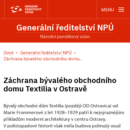
MENU
Generální ředitelství NPÚ
Národní památkový ústav
Úvod
Generální ředitelství NPÚ
Záchrana bývalého obchodního domu...
Záchrana bývalého obchodního
domu Textilia v Ostravě
Bývalý obchodní dům Textilia (později OD Ostravica) od
Marie Frommerové z let 1928–1929 patří k nejvýraznějším
příkladům moderní architektury v centru Ostravy.
V polistopadové historii však měla budova pohnutý osud