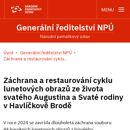
MENU
Generální ředitelství NPÚ
Národní památkový ústav
Úvod
Generální ředitelství NPÚ
Záchrana a restaurování cyklu...
Záchrana a restaurování cyklu
lunetových obrazů ze života
svatého Augustina a Svaté rodiny
v Havlíčkově Brodě
V roce 2024 se završila dlouholetá záchrana souboru
44 barokních lunetových obrazů z bývalého