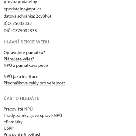
provoz podatelny
epodatelna@npu.cz
datová schránka:
2cy8h6t​
IČO: 75032333
DIČ: CZ75032333
HLAVNÍ SEKCE WEBU
Opravujete památku?
Plánujete výlet?
NPÚ a památková péče
NPÚ jako instituce
Přednáškové cykly pro veřejnost
ČASTO HLEDÁTE
Pracoviště NPÚ
Hrady, zámky aj. ve správě NPÚ
ePamátky
ÚSKP
Pracovní příležitosti