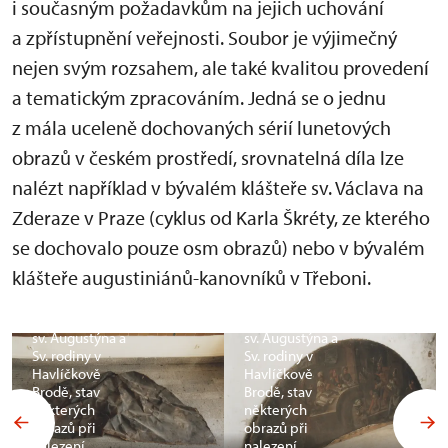
i současným požadavkům na jejich uchování
a zpřístupnění veřejnosti. Soubor je výjimečný
nejen svým rozsahem, ale také kvalitou provedení
a tematickým zpracováním. Jedná se o jednu
z mála uceleně dochovaných sérií lunetových
obrazů v českém prostředí, srovnatelná díla lze
nalézt například v bývalém klášteře sv. Václava na
Zderaze v Praze (cyklus od Karla Škréty, ze kterého
se dochovalo pouze osm obrazů) nebo v bývalém
klášteře augustiniánů-kanovníků v Třeboni.
Cyklus
Cyklus
lunetových
lunetových
obrazů ze života
obrazů ze života
sv. Augustýna a
sv. Augustýna a
Sv. rodiny v
Sv. rodiny v
Havlíčkově
Havlíčkově
Brodě, stav
Brodě, stav
některých
některých
obrazů při
obrazů při
nalezení
nalezení