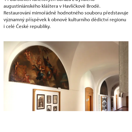
augustiniánského kláštera v Havlíčkově Brodě.
Restaurování mimořádně hodnotného souboru představuje
významný příspěvek k obnově kulturního dědictví regionu
i celé České republiky.
Cyklus lunetových obrazů ze života sv. Augustýna a
Sv. rodiny v Havlíčkově Brodě, současné umístění
obrazů