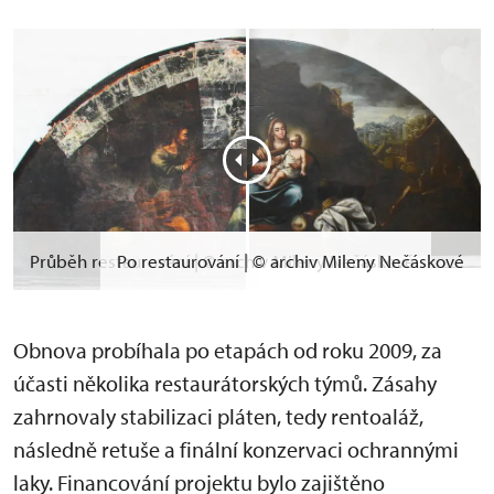
Průběh restaurování | © archiv Mileny Nečáskové
Po restaurování | © archiv Mileny Nečáskové
Obnova probíhala po etapách od roku 2009, za
účasti několika restaurátorských týmů. Zásahy
zahrnovaly stabilizaci pláten, tedy rentoaláž,
následně retuše a finální konzervaci ochrannými
laky. Financování projektu bylo zajištěno