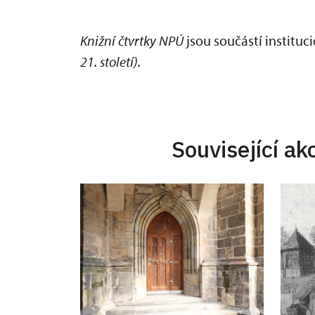
Knižní čt
vrtky NPÚ
jsou součástí instituc
21. století).
Související ak