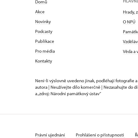
HLAVN
Domů
Akce
Hrady, 
Novinky
O NPÚ
Podcasty
Památk
Publikace
Vzděláv
Pro média
Věda a
Kontakty
Není-li výslovně uvedeno jinak, podléhají fotografie a
autora | Neužívejte dílo komerčně | Nezasahujte do dí
a „zdroj: Národní památkový ústav“
Právní ujednání
Prohlášení o přístupnosti
Ř