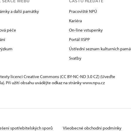
Í SEKCE WEBU
ČASTO HLEDÁTE
zámky a další památky
Pracoviště NPÚ
Kariéra
ová péče
On-line vstupenky
ání
Portál IISPP
 výzkum
Ústřední seznam kulturních pamá
Svatby
 texty
licenci Creative Commons
(CC BY-NC-ND 3.0 CZ) (Uveďte
la). Při užití obsahu uvádějte odkaz na stránky www.npu.cz
ešení spotřebitelských sporů
Všeobecné obchodní podmínky