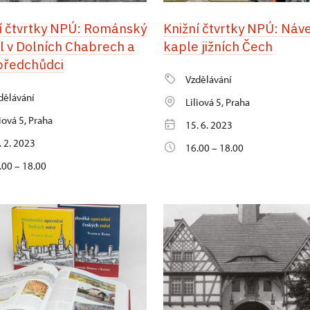
í čtvrtky NPÚ: Románský
Knižní čtvrtky NPÚ: Náv
l v Dolních Chabrech a
kaple jižních Čech
předchůdci
Vzdělávání
dělávání
Liliová 5, Praha
liová 5, Praha
15. 6. 2023
. 2. 2023
16.00 – 18.00
.00 – 18.00