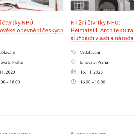
í čtvrtky NPÚ:
Knižní čtvrtky NPÚ:
ověké opevnění českých
Heimatstil. Architektura
službách vlasti a národa
dělávání
Vzdělávání
liová 5, Praha
Liliová 5, Praha
 11. 2023
16. 11. 2023
.00 – 18.00
16.00 – 18.00