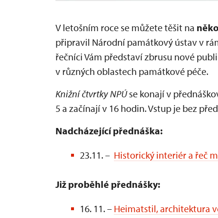
V letošním roce se můžete těšit na
někol
připravil Národní památkový ústav v rá
řečníci Vám představí zbrusu nové publi
v různých oblastech památkové péče.
Knižní čtvrtky NPÚ
se konají v přednáško
5 a začínají v 16 hodin. Vstup je bez pře
Nadcházející přednáška:
23.11. –
Historický interiér a řeč 
Již proběhlé přednášky:
16. 11. –
Heimatstil, architektura v