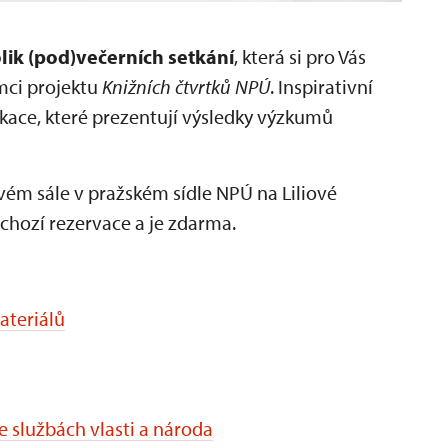
ik (pod)večerních setkání
, která si pro Vás
mci projektu
Knižních čtvrtků NPÚ
. Inspirativní
kace, které prezentují výsledky výzkumů
vém sále v pražském sídle NPÚ na Liliové
dchozí rezervace a je zdarma.
materiálů
e službách vlasti a národa