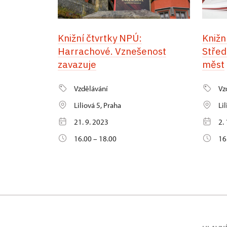
Knižní čtvrtky NPÚ:
Knižn
Harrachové. Vznešenost
Střed
zavazuje
měst
Vzdělávání
Vz
Liliová 5, Praha
Li
21. 9. 2023
2.
16.00 – 18.00
16