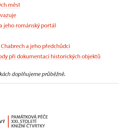
ých měst
avazuje
 a jeho románský portál
 Chabrech a jeho předchůdci
dy při dokumentaci historických objektů
áškách doplňujeme průběžně.