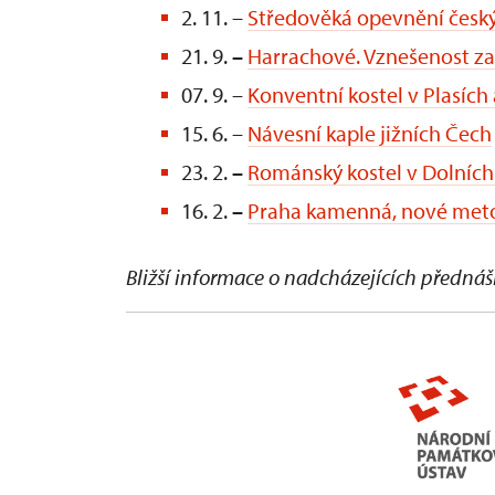
2. 11. –
Středověká opevnění česk
21. 9.
–
Harrachové. Vznešenost z
07. 9. –
Konventní kostel v Plasích
15. 6. –
Návesní kaple jižních Čech
23. 2.
–
Románský kostel v Dolních
16. 2.
–
Praha kamenná, nové meto
Bližší informace o nadcházejících předn