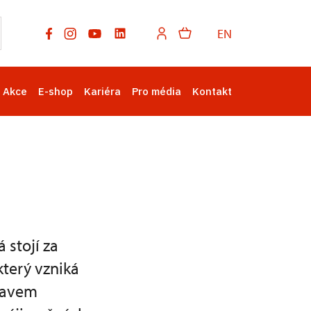
EN
Akce
E-shop
Kariéra
Pro média
Kontakt
 stojí za
který vzniká
stavem