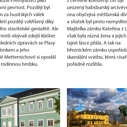
ložili Přemyslovci jako
z červené knihovny. On byl
ní pevnost. Později byl
urozený habsburský arcivév
n za husitských válek
ona obyčejná měšťanská dí
letí později vzkříšený díky
a sňatek byl proto nemyslite
iho stavitelské genialitě. Ale
Majitelka zámku Kateřina z 
mniši obývali zdejší klášter.
však byla rázná žena a jejich
ledních úpravách se Plasy
tajné lásce přála. A tak na
zámkem a jeho
březnickém zámku uspořád
lé Metternichové si opodál
skandální svatbu, která císař
i i rodinnou hrobku.
pořádně rozlítila.