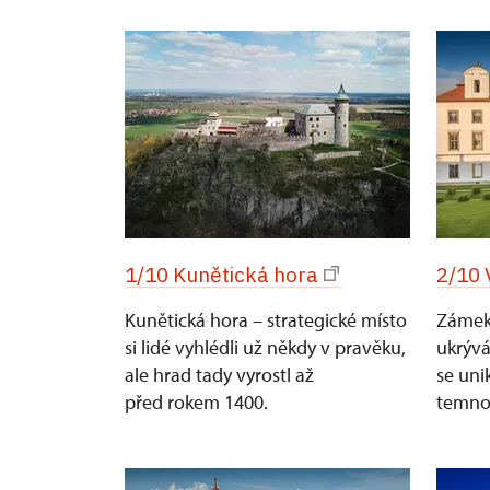
1/10 Kunětická hora
2/10 
Kunětická hora – strategické místo
Zámek 
si lidé vyhlédli už někdy v pravěku,
ukrývá
ale hrad tady vyrostl až
se uni
před rokem 1400.
temnou