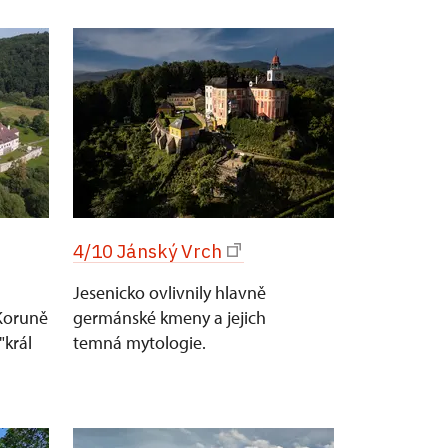
4/10 Jánský Vrch
Jesenicko ovlivnily hlavně
 Koruně
germánské kmeny a jejich
"král
temná mytologie.