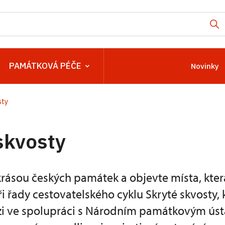
PAMÁTKOVÁ PÉČE
Novinky
sty
skvosty
krásou českých památek a objevte místa, která
tři řady cestovatelského cyklu Skryté skvosty, 
izi ve spolupráci s Národním památkovým ú