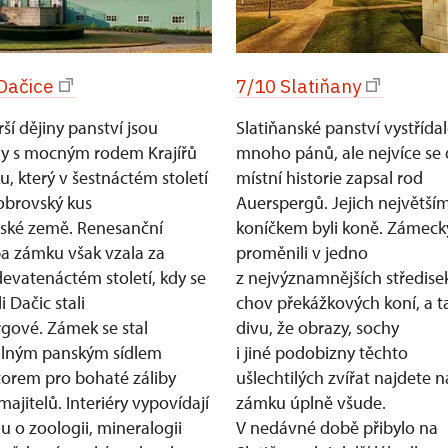
Dačice
7/10 Slatiňany
rší dějiny panství jsou
Slatiňanské panství vystřída
ny s mocným rodem Krajířů
mnoho pánů, ale nejvíce se
ku, který v šestnáctém století
místní historie zapsal rod
 obrovský kus
Auerspergů. Jejich největší
ské země. Renesanční
koníčkem byli koně. Zámecký
a zámku však vzala za
proměnili v jedno
devatenáctém století, kdy se
z nejvýznamnějších středise
i Dačic stali
chov překážkových koní, a t
gové. Zámek se stal
divu, že obrazy, sochy
lným panským sídlem
i jiné podobizny těchto
torem pro bohaté záliby
ušlechtilých zvířat najdete n
majitelů. Interiéry vypovídají
zámku úplně všude.
u o zoologii, mineralogii
V nedávné době přibylo na