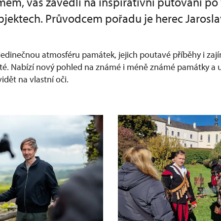
mem, vás zavedli na inspirativní putování p
bjektech. Průvodcem pořadu je herec Jaroslav
jedinečnou atmosféru památek, jejich poutavé příběhy i zají
ryté. Nabízí nový pohled na známé i méně známé památky a uk
vidět na vlastní oči.