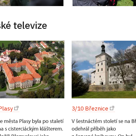
ské televize
Plasy
3/10 Březnice
ie města Plasy byla po staletí
V šestnáctém století se na B
a s cisterciáckým klášterem.
odehrál příběh jako