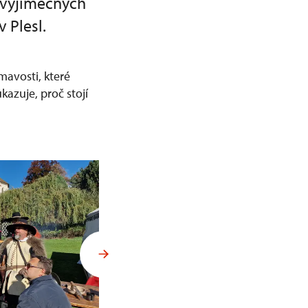
o výjimečných
 Plesl.
mavosti, které
azuje, proč stojí