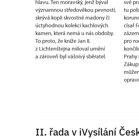
hlavu. Ten moravský, jenž býval
své pr
významnou středověkou pevností,
tu pob
skrývá kopii skvostné madony či
koruno
úctyhodnou kolekci kachlových
císař 
kamen, která nemá u nás obdoby.
zázemí
To proto, že kníže Jan II.
pro ro
z Lichtenštejna miloval umění
končil
a zároveň byl vášnivý sběratel.
Prahy 
Zákupy
můžem
opravd
II. řada v iVysílání Čes