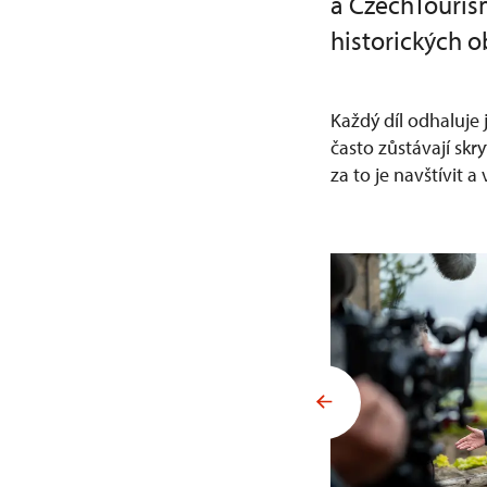
a CzechTouris
historických o
Každý díl odhaluje 
často zůstávají sk
za to je navštívit a 