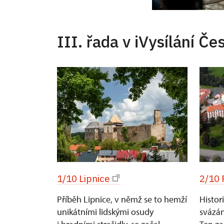
III. řada v iVysílání Če
1/10 Lipnice
2/10 
Příběh Lipnice, v němž se to hemží
Histor
unikátními lidskými osudy
svázán