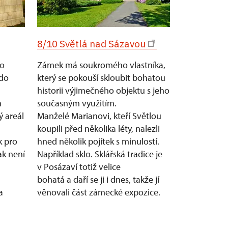
8/10 Světlá nad Sázavou
lo
Zámek má soukromého vlastníka,
 do
který se pokouší skloubit bohatou
historii výjimečného objektu s jeho
m
současným využitím.
 areál
Manželé Marianovi, kteří Světlou
koupili před několika léty, nalezli
k pro
hned několik pojítek s minulostí.
ak není
Například sklo. Sklářská tradice je
v Posázaví totiž velice
bohatá a daří se ji i dnes, takže jí
a
věnovali část zámecké expozice.