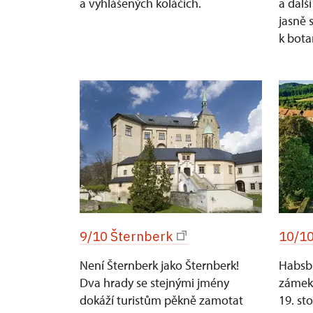
a vyhlášených koláčích.
a dalš
jasně 
k bota
9/10 Šternberk
10/1
Není Šternberk jako Šternberk!
Habsbu
Dva hrady se stejnými jmény
zámek 
dokáží turistům pěkně zamotat
19. sto