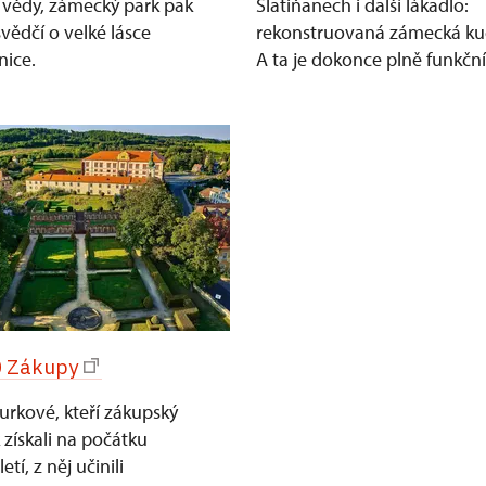
í vědy, zámecký park pak
Slatiňanech i další lákadlo:
svědčí o velké lásce
rekonstruovaná zámecká ku
nice.
A ta je dokonce plně funkční
0 Zákupy
rkové, kteří zákupský
získali na počátku
letí, z něj učinili