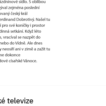
ázdninové sídlo. S oblibou
ýval zejména poslední
vaný český král
Ferdinand Dobrotivý. Našel tu
 pro své koníčky i prostor
dinná setkání. Když léto
o, vracíval se nazpět do
nebo do Vídně. Ale dnes
 neosiří ani v zimě a zažít tu
e dokonce
ové císařské Vánoce.
ké televize