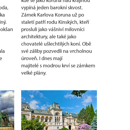
kde se jako koruna nad krajinou
oda,
vypíná jeden barokní skvost.
vka
Zámek Karlova Koruna už po
lný.
staletí patří rodu Kinských, kteří
Lokšan
prosluli jako vášniví milovníci
architektury, ale také jako
chovatelé ušlechtilých koní. Obě
ala
své záliby pozvedli na vrcholnou
e
úroveň. I dnes mají
majitelé s modrou krví se zámkem
velké plány.