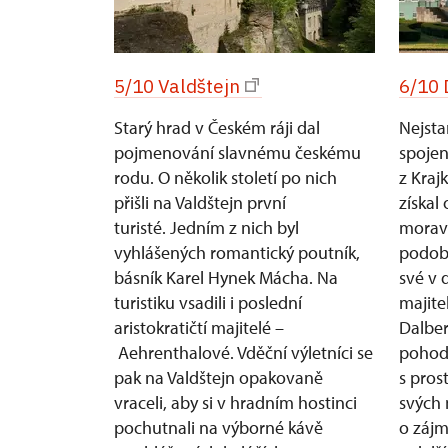
5/10 Valdštejn
6/10 
Starý hrad v Českém ráji dal
Nejsta
pojmenování slavnému českému
spoje
rodu. O několik století po nich
z Kraj
přišli na Valdštejn první
získal
turisté. Jedním z nich byl
morav
vyhlášených romantický poutník,
podob
básník Karel Hynek Mácha. Na
své v 
turistiku vsadili i poslední
majitel
aristokratičtí majitelé –
Dalber
Aehrenthalové. Vděční výletníci se
pohod
pak na Valdštejn opakovaně
s pros
vraceli, aby si v hradním hostinci
svých 
pochutnali na výborné kávě
o zájm