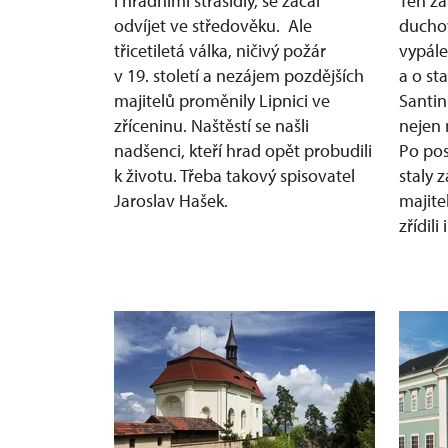
i hradními strašidly, se začal
Ten za
odvíjet ve středověku. Ale
duchov
třicetiletá válka, ničivý požár
vypále
v 19. století a nezájem pozdějších
a o sta
majitelů proměnily Lipnici ve
Santin
zříceninu. Naštěstí se našli
nejen 
nadšenci, kteří hrad opět probudili
Po pos
k životu. Třeba takový spisovatel
staly 
Jaroslav Hašek.
majite
zřídil