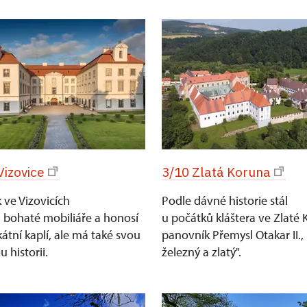
Vizovice
3/10 Zlatá Koruna
ve Vizovicích
Podle dávné historie stál
 bohaté mobiliáře a honosí
u počátků kláštera ve Zlaté
kátní kaplí, ale má také svou
panovník Přemysl Otakar II., 
 historii.
železný a zlatý".