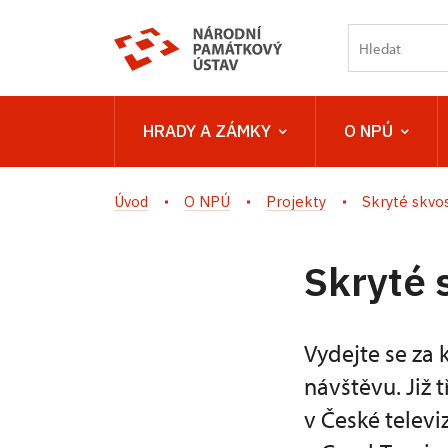
HRADY A ZÁMKY
O NPÚ
Úvod
O NPÚ
Projekty
Skryté skvo
Skryté 
Vydejte se za 
návštěvu. Již 
v České telev