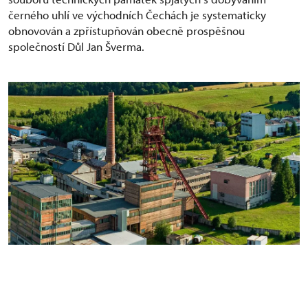
černého uhlí ve východních Čechách je systematicky
obnovován a zpřístupňován obecně prospěšnou
společností Důl Jan Šverma.
Jáma Julie, celkový pohled od haldy vč. Dolu Jan
Šverma