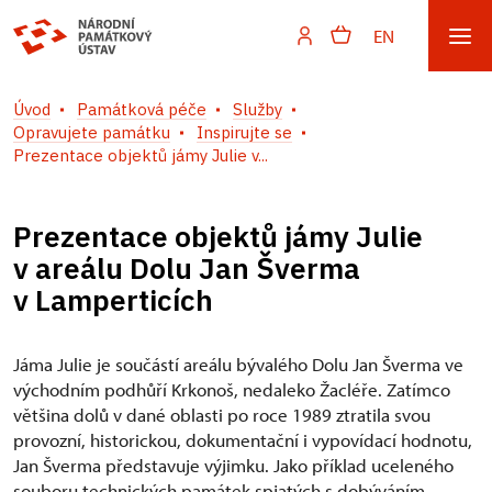
EN
Úvod
Památková péče
Služby
Opravujete památku
Inspirujte se
Prezentace objektů jámy Julie v...
Prezentace objektů jámy Julie
v areálu Dolu Jan Šverma
v Lamperticích
Jáma Julie je součástí areálu bývalého Dolu Jan Šverma ve
východním podhůří Krkonoš, nedaleko Žacléře. Zatímco
většina dolů v dané oblasti po roce 1989 ztratila svou
provozní, historickou, dokumentační i vypovídací hodnotu,
Jan Šverma představuje výjimku. Jako příklad uceleného
souboru technických památek spjatých s dobýváním