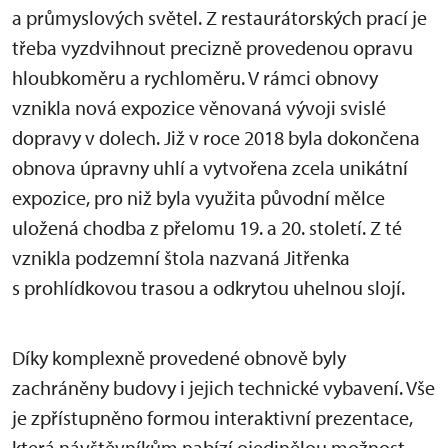
a průmyslových světel. Z restaurátorských prací je
třeba vyzdvihnout precizně provedenou opravu
hloubkoměru a rychloměru. V rámci obnovy
vznikla nová expozice věnovaná vývoji svislé
dopravy v dolech. Již v roce 2018 byla dokončena
obnova úpravny uhlí a vytvořena zcela unikátní
expozice, pro niž byla využita původní mělce
uložená chodba z přelomu 19. a 20. století. Z té
vznikla podzemní štola nazvaná Jitřenka
s prohlídkovou trasou a odkrytou uhelnou slojí.
Díky komplexně provedené obnově byly
zachráněny budovy i jejich technické vybavení. Vše
je zpřístupněno formou interaktivní prezentace,
která návštěvníkům nabízí ojedinělou možnost