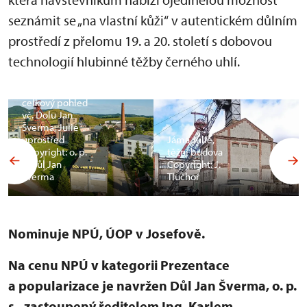
seznámit se „na vlastní kůži“ v autentickém důlním
prostředí z přelomu 19. a 20. století s dobovou
technologií hlubinné těžby černého uhlí.
Jáma Julie,
celkový pohled
vč. Dolu Jan
Šverma, Julie
uprostřed
Jáma Julie,
Copyright: o. p.
těžní budova
s. Důl Jan
Copyright: J.
Šverma
Tlučhoř
Nominuje NPÚ, ÚOP v Josefově.
Na cenu NPÚ v kategorii Prezentace
a popularizace je navržen Důl Jan Šverma, o. p.
s., zastoupený ředitelem Ing. Karlem