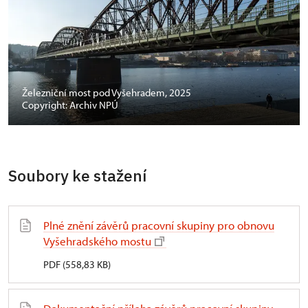
Železniční most pod Vyšehradem, 2025
Copyright: Archiv NPÚ
Soubory ke stažení
Plné znění závěrů pracovní skupiny pro obnovu
Vyšehradského mostu
PDF (558,83 KB)