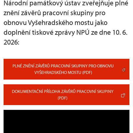
Národní památkový ústav zveřejňuje plné
znění závěrů pracovní skupiny pro
obnovu Vyšehradského mostu jako
doplnění tiskové zprávy NPÚ ze dne 10. 6.
2026:
PLNÉ ZNĚNÍ ZÁVĚRŮ PRACOVNÍ SKUPINY PRO OBNOVU
VYŠEHRADSKÉHO MOSTU (PDF)
DOKUMENTAČNÍ PŘÍLOHA ZÁVĚRŮ PRACOVNÍ SKUPINY
(PDF)