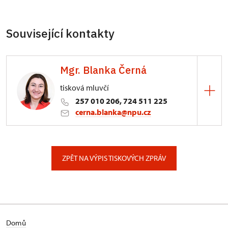
Související kontakty
Mgr. Blanka Černá
tisková mluvčí
257 010 206, 724 511 225
cerna.blanka@npu.cz
Generální ředitelství NPÚ
Valdštejnské náměstí 162/3, Praha
ZPĚT NA VÝPIS TISKOVÝCH ZPRÁV
Domů