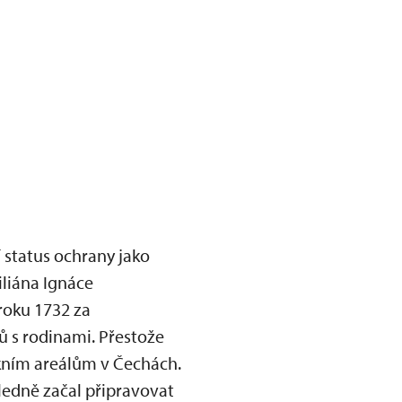
 status ochrany jako
iliána Ignáce
roku 1732 za
dů s rodinami. Přestože
kním areálům v Čechách.
ledně začal připravovat