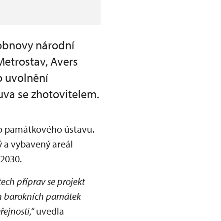
 obnovy národní
Metrostav, Avers
o uvolnění
uva se zhotovitelem.
ího památkového ústavu.
 a vybavený areál
 2030.
ech příprav se projekt
ích barokních památek
řejnosti,“
uvedla