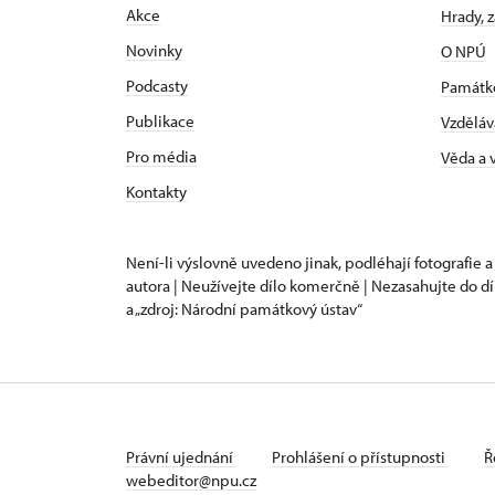
Akce
Hrady, 
Novinky
O NPÚ
Podcasty
Památk
Publikace
Vzděláv
Pro média
Věda a
Kontakty
Není-li výslovně uvedeno jinak, podléhají fotografie a
autora | Neužívejte dílo komerčně | Nezasahujte do dí
a „zdroj: Národní památkový ústav“
Právní ujednání
Prohlášení o přístupnosti
Ř
webeditor@npu.cz