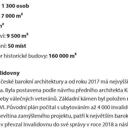
ž
1 300 osob
:
7 000 m²
m²
ví:
9 500 m²
ní:
50 míst
r historické budovy:
160 000 m³
alidovny
české barokní architektury a od roku 2017 má nejvyšší
a. Byla postavena podle návrhu předního architekta K
eby válečných veteránů. Základní kámen byl položen 
 VI. Původní plán počítal s ubytováním až 4 000 invali
vítina zamýšleného projektu, patří k největším baro
 převzal Invalidovnu do své správy v roce 2018 a nás