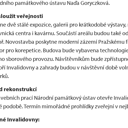
rodního památkového ústavu Naďa Goryczková.
loužit veřejnosti
e dvě stálé expozice, galerii pro krátkodobé výstavy, 
vnická centra i kavárnu. Součástí areálu budou také 
toř. Novostavba poskytne moderní zázemí Pražskému 
or pro korepetice. Budova bude vybavena technologi
ho sborového provozu. Návštěvníkům bude zpřístupn
oří Invalidovny a zahrady budou v návštěvní době voln
rků.
d rekonstrukcí
avebních prací Národní památkový ústav otevře Invali
né podobě. Termín mimořádné prohlídky zveřejní v nejb
né Invalidovny: