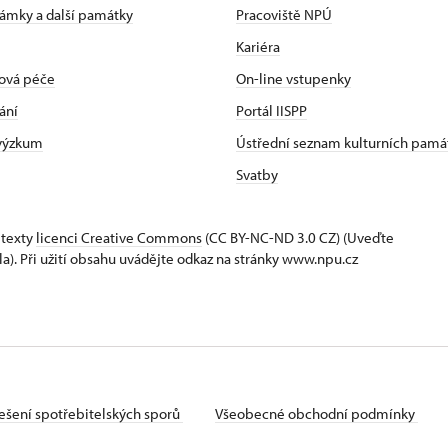
zámky a další památky
Pracoviště NPÚ
Kariéra
ová péče
On-line vstupenky
ání
Portál IISPP
 výzkum
Ústřední seznam kulturních pamá
Svatby
 texty
licenci Creative Commons
(CC BY-NC-ND 3.0 CZ) (Uveďte
la). Při užití obsahu uvádějte odkaz na stránky www.npu.cz
ešení spotřebitelských sporů
Všeobecné obchodní podmínky