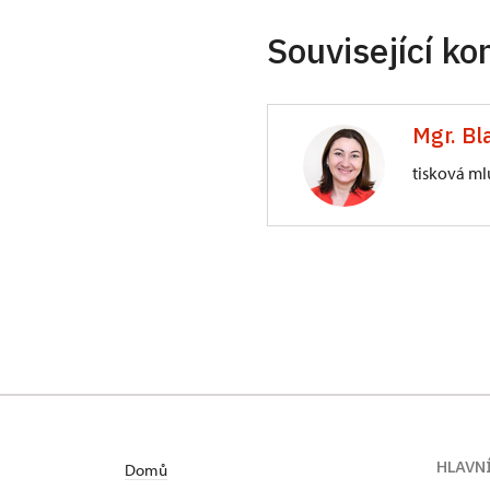
Související ko
Mgr. Bl
tisková ml
Generální ředite
Valdštejnské nám
HLAVN
Domů