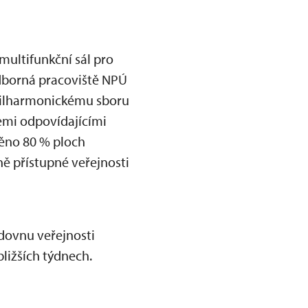
multifunkční sál pro
odborná pracoviště NPÚ
filharmonickému sboru
emi odpovídajícími
ěno 80 % ploch
ě přístupné veřejnosti
dovnu veřejnosti
ližších týdnech.