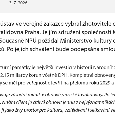
3. 7. 2026
stav ve veřejné zakázce vybral zhotovitele
alidovna Praha. Je jím sdružení společností 
. Současně NPÚ požádal Ministerstvo kultury 
ků. Po jejich schválení bude podepsána smlo
turní památky je největší investicí v historii Národn
 2,15 miliardy korun včetně DPH. Kompletně obnovený
y se měl pro veřejnost otevřít na přelomu roku 2029 a
avuje zásadní milník v obnově pražské Invalidovny. Po let
. Naším cílem je citlivě obnovit jednu z nejvýznamnějš
 ji jako živý prostor pro kulturu, vzdělávání i setkávání ve