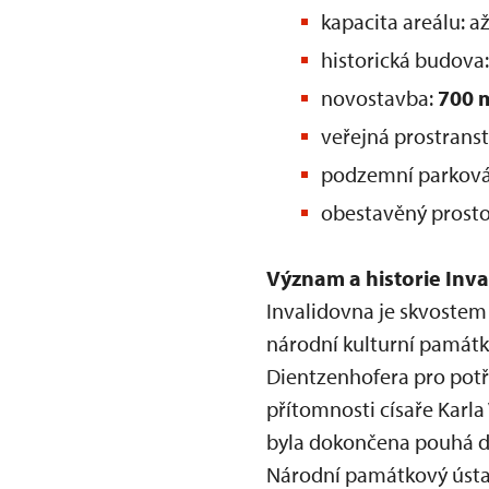
kapacita areálu: a
historická budova
novostavba:
700 
veřejná prostranst
podzemní parková
obestavěný prosto
Význam a historie Inv
Invalidovna je skvostem 
národní kulturní památk
Dientzenhofera pro potř
přítomnosti císaře Karla
byla dokončena pouhá de
Národní památkový ústav