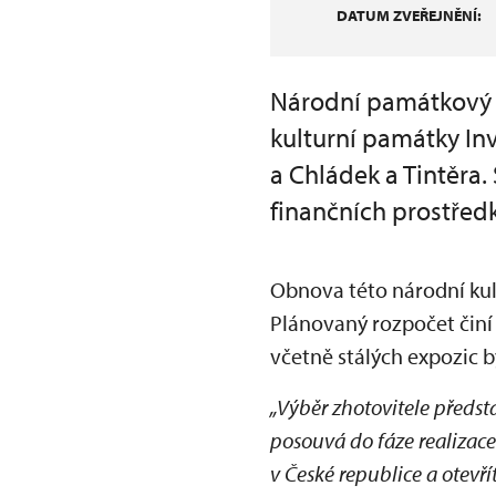
DATUM ZVEŘEJNĚNÍ:
Národní památkový ú
kulturní památky Inv
a Chládek a Tintěra
finančních prostřed
Obnova této národní kul
Plánovaný rozpočet činí
včetně stálých expozic b
„Výběr zhotovitele předst
posouvá do fáze realizace
v České republice a otevřít