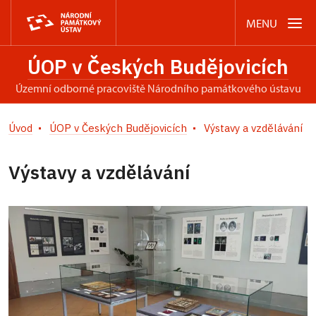
MENU
ÚOP v Českých Budějovicích
územní odborné pracoviště Národního památkového ústavu
Úvod
ÚOP v Českých Budějovicích
Výstavy a vzdělávání
Výstavy a vzdělávání