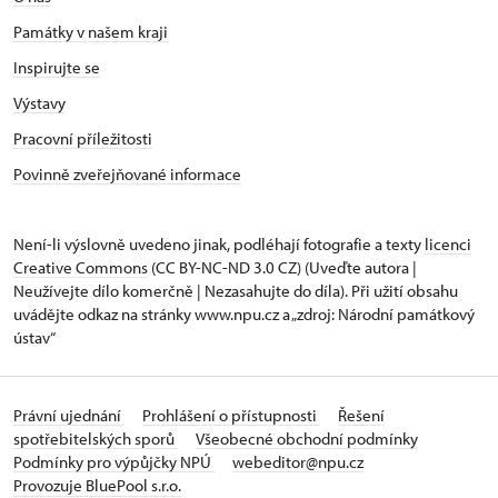
Památky v našem kraji
Inspirujte se
Výstavy
Pracovní příležitosti
Povinně zveřejňované informace
Není-li výslovně uvedeno jinak, podléhají fotografie a texty
licenci
Creative Commons
(CC BY-NC-ND 3.0 CZ) (Uveďte autora |
Neužívejte dílo komerčně | Nezasahujte do díla). Při užití obsahu
uvádějte odkaz na stránky www.npu.cz a „zdroj: Národní památkový
ústav“
Právní ujednání
Prohlášení o přístupnosti
Řešení
spotřebitelských sporů
Všeobecné obchodní podmínky
Podmínky pro výpůjčky NPÚ
webeditor@npu.cz
Provozuje BluePool s.r.o.