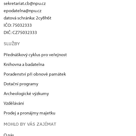
sekretariat.cb@npu.cz
epodatelna@npu.cz
datová schránka: 2cy8h6t​
IČO: 75032333
DIČ: CZ75032333
SLUŽBY
Přednáškový cyklus pro veřejnost
Knihovna a badatelna
Poradenství při obnově památek
Dotační programy
Archeologické výzkumy
Vzdělávání
Prodej a pronájmy majetku
MOHLO BY VÁS ZAJÍMAT
O nás