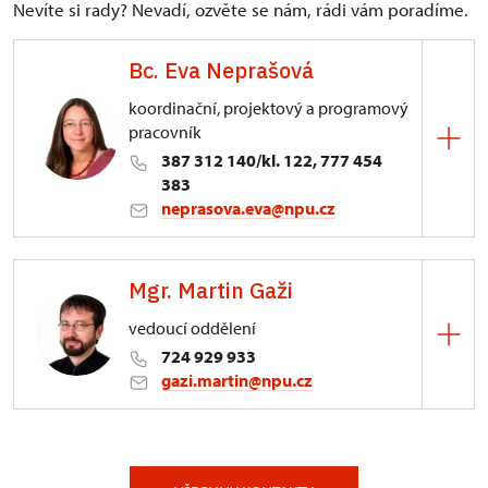
Nevíte si rady? Nevadí, ozvěte se nám, rádi vám poradíme.
Bc. Eva Neprašová
koordinační, projektový a programový
pracovník
387 312 140/kl. 122, 777 454
383
neprasova.eva@npu.cz
ÚOP v Českých Budějovicích
Mgr. Martin Gaži
Senovážné nám. 230/6, České Budějovice 37021
vedoucí oddělení
724 929 933
gazi.martin@npu.cz
ÚOP v Českých Budějovicích
Senovážné nám. 230/6, České Budějovice 37021